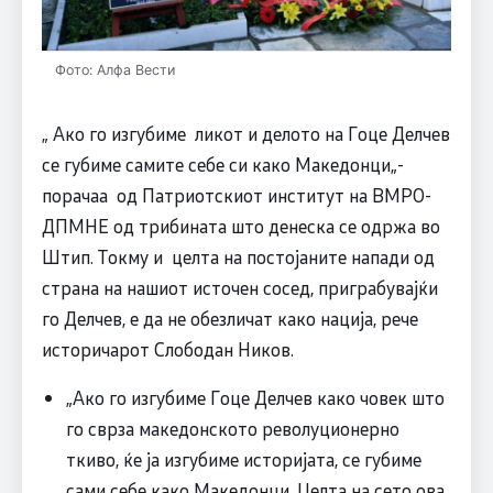
Фото: Алфа Вести
„ Ако го изгубиме ликот и делото на Гоце Делчев
се губиме самите себе си како Македонци„-
порачаа од Патриотскиот институт на ВМРО-
ДПМНЕ од трибината што денеска се одржа во
Штип. Токму и целта на постојаните напади од
страна на нашиот источен сосед, приграбувајќи
го Делчев, е да не обезличат како нација, рече
историчарот Слободан Ников.
„Ако го изгубиме Гоце Делчев како човек што
го сврза македонското револуционерно
ткиво, ќе ја изгубиме историјата, се губиме
сами себе како Македонци. Целта на сето ова