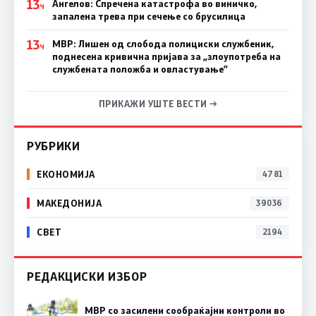
13
Ангелов: Спречена катастрофа во виничко,
Ч
запалена трева при сечење со брусилица
13
МВР: Лишен од слобода полициски службеник,
Ч
поднесена кривична пријава за „злоупотреба на
службената положба и овластување”
ПРИКАЖИ УШТЕ ВЕСТИ →
РУБРИКИ
ЕКОНОМИЈА
4781
МАКЕДОНИЈА
39036
СВЕТ
2194
РЕДАКЦИСКИ ИЗБОР
МВР со засилени сообраќајни контроли во