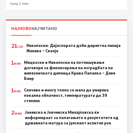
пред 2 мин.
НАЈНОВО
НАЈЧИТАНО
21
Николоски: Дијаспората доби директна линија
СЕК
Женева – Скопје
1
Мицкоски и Николоски на потпишување
МИН
договори за финансирање на изградбата на
железничката делница Крива Паланка – Деве
Баир
1
Сончево и многу топло со мала до умерена
МИН
локална облачност, температурата до 39
степени
2
Јаневска и Јовчевска Михајловска ќе
МИН
информираат за полагањето и резултатите од
државната матура за јунскиот испитен рок