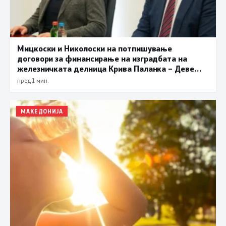
Мицкоски и Николоски на потпишување
договори за финансирање на изградбата на
железничката делница Крива Паланка – Деве
Баир
пред 1 мин.
МАКЕДОНИЈА