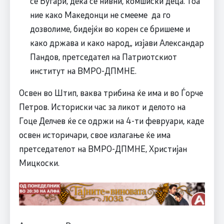
се Бугари, дека се нивни, комшиски деца. Тоа
ние како Македонци не смееме да го
дозволиме, бидејќи во корен се бришеме и
како држава и како народ„ изјави Александар
Пандов, претседател на Патриотскиот
институт на ВМРО-ДПМНЕ.
Освен во Штип, ваква трибина ќе има и во Ѓорче
Петров. Историски час за ликот и делото на
Гоце Делчев ќе се одржи на 4-ти февруари, каде
освен историчари, свое излагање ќе има
претседателот на ВМРО-ДПМНЕ, Христијан
Мицкоски.