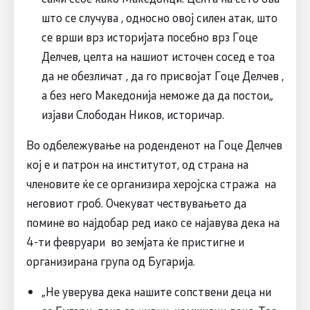
што се случува , односно овој силен атак, што
се врши врз историјата посебно врз Гоце
Делчев, целта на нашиот источен сосед е тоа
да не обезличат , да го присвојат Гоце Делчев ,
а без него Македонија неможе да да постои„
изјави Слободан Ников, историчар.
Во одбележување на роденденот на Гоце Делчев
кој е и патрон на институтот, од страна на
членовите ќе се организира херојска стража на
неговиот гроб. Очекуват чествувањето да
помине во најдобар ред иако се најавува дека на
4-ти февруари во земјата ќе пристигне и
организирана група од Бугарија.
„Не уверува дека нашите сопствени деца ни