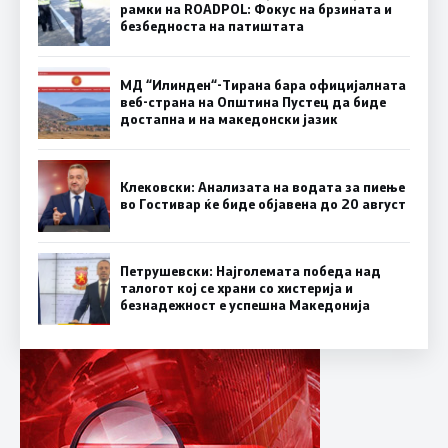
рамки на ROADPOL: Фокус на брзината и
безбедноста на патиштата
МД “Илинден“-Тирана бара официјалната
веб-страна на Општина Пустец да биде
достапна и на македонски јазик
Клековски: Анализата на водата за пиење
во Гостивар ќе биде објавена до 20 август
Петрушевски: Најголемата победа над
талогот кој се храни со хистерија и
безнадежност е успешна Македонија