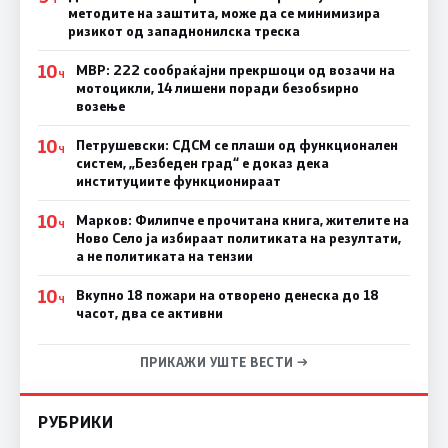
методите на заштита, може да се минимизира
ризикот од западнонилска треска
10
МВР: 222 сообраќајни прекршоци од возачи на
Ч
мотоцикли, 14 лишени поради безобѕирно
возење
10
Петрушевски: СДСМ се плаши од функционален
Ч
систем, „Безбеден град“ е доказ дека
институциите функционираат
10
Марков: Филипче е прочитана книга, жителите на
Ч
Ново Село ја избираат политиката на резултати,
а не политиката на тензии
10
Вкупно 18 пожари на отворено денеска до 18
Ч
часот, два се активни
ПРИКАЖИ УШТЕ ВЕСТИ →
РУБРИКИ