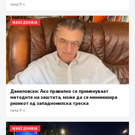
прифаќање на француски предлог
пред 9 ч.
МАКЕДОНИЈА
Даниловски: Ако правилно се применуваат
методите на заштита, може да се минимизира
ризикот од западнонилска треска
пред 9 ч.
МАКЕДОНИЈА