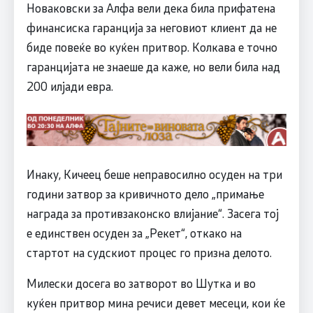
Новаковски за Алфа вели дека била прифатена
финансиска гаранција за неговиот клиент да не
биде повеќе во куќен притвор. Колкава е точно
гаранцијата не знаеше да каже, но вели била над
200 илјади евра.
Инаку, Кичеец беше неправосилно осуден на три
години затвор за кривичното дело „примање
награда за противзаконско влијание“. Засега тој
е единствен осуден за „Рекет“, откако на
стартот на судскиот процес го призна делото.
Милески досега во затворот во Шутка и во
куќен притвор мина речиси девет месеци, кои ќе