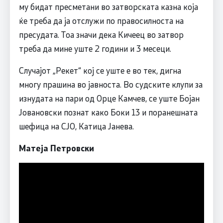
му бидат пресметани во затворската казна која
ќе треба да ја отслужи по правосилноста на
пресудата. Тоа значи дека Кичеец во затвор
треба да мине уште 2 години и 3 месеци.
Случајот „Рекет“ кој се уште е во тек, дигна
многу прашина во јавноста. Во судските клупи за
изнудата на пари од Орце Камчев, се уште Бојан
Јовановски познат како Боки 13 и поранешната
шефица на СЈО, Катица Јанева.
Матеја Петровски