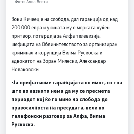
Фото: Алфа Вести
Зоки Кичеец е на слобода, дал гаранција од над
200.000 евра и укината му е мерката куќен
притвор, потврдија за Алфа телевизија,
шефицата на Обвинителството за организиран
криминал и корупција Вилма Рускоска и
адвокатот на Зоран Милески, Александар
Новаковски.
-Ја прифативме гаранцијата во имот, со тоа
што во казната нема да му се пресмета
периодот кој ќе го мине на слобода до
правосилноста на пресудата, вели во
телефонски разговор за Алфа, Вилма
Рускоска.