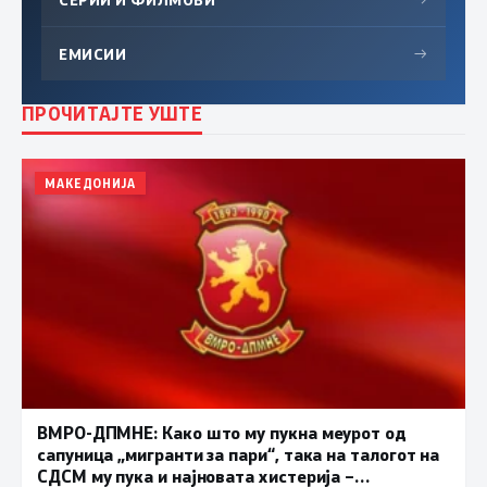
ЕМИСИИ
→
ПРОЧИТАЈТЕ УШТЕ
МАКЕДОНИЈА
ВМРО-ДПМНЕ: Како што му пукна меурот од
сапуница „мигранти за пари“, така на талогот на
СДСМ му пука и најновата хистерија –