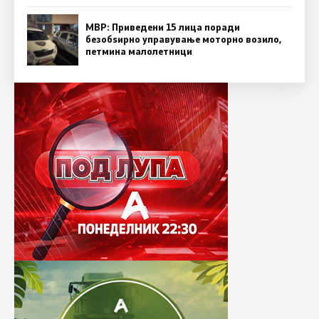
МВР: Приведени 15 лица поради
безобѕирно управување моторно возило,
петмина малолетници