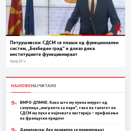
Петрушевски: СДСМ се плаши од функционален
систем, „Безбеден град“ е доказ дека
институциите функционираат
пред 10 ч.
НАЈНОВО
НАЈЧИТАНО
9
ВМРО-ДПМНЕ: Како што му пукна меурот од
Ч
сапуница „мигранти за пари“, така на талогот на
СДСМ му пука и најновата хистерија – прифаќање
на француски предлог
9
Даниловски: Ако правилно се применуваат
Ч