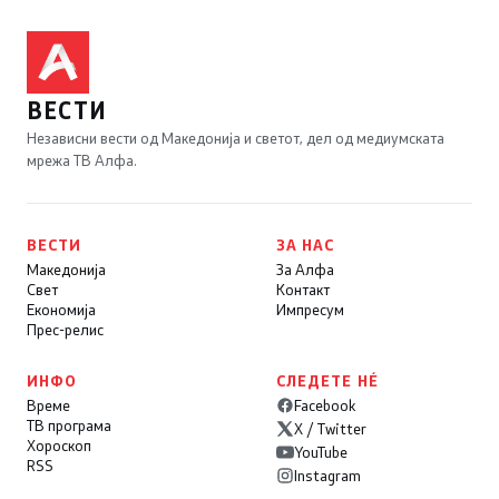
ВЕСТИ
Независни вести од Македонија и светот, дел од медиумската
мрежа ТВ Алфа.
ВЕСТИ
ЗА НАС
Македонија
За Алфа
Свет
Контакт
Економија
Импресум
Прес-релис
ИНФО
СЛЕДЕТЕ НÉ
Време
Facebook
ТВ програма
X / Twitter
Хороскоп
YouTube
RSS
Instagram