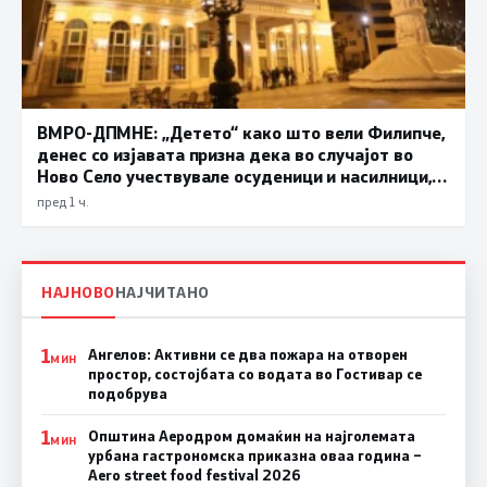
ВМРО-ДПМНЕ: „Детето“ како што вели Филипче,
денес со изјавата призна дека во случајот во
Ново Село учествувале осуденици и насилници,
ова е талогот на Македонија
пред 1 ч.
НАЈНОВО
НАЈЧИТАНО
1
Ангелов: Активни се два пожара на отворен
МИН
простор, состојбата со водата во Гостивар се
подобрува
1
Општина Аеродром домаќин на најголемата
МИН
урбана гастрономска приказна оваа година –
Aero street food festival 2026