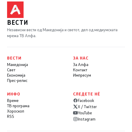
ВЕСТИ
Независни вести од Македонија и светот, дел од медиумската
мрежа ТВ Алфа.
ВЕСТИ
ЗА НАС
Македонија
За Алфа
Свет
Контакт
Економија
Импресум
Прес-релис
ИНФО
СЛЕДЕТЕ НÉ
Време
Facebook
ТВ програма
X / Twitter
Хороскоп
YouTube
RSS
Instagram