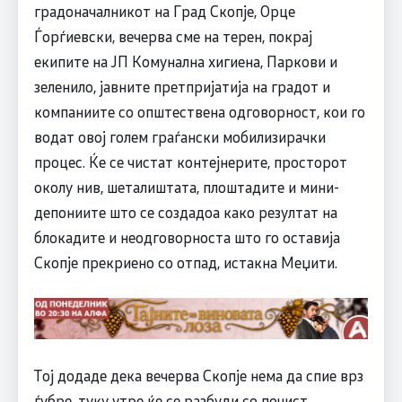
градоначалникот на Град Скопје, Орце
Ѓорѓиевски, вечерва сме на терен, покрај
екипите на ЈП Комунална хигиена, Паркови и
зеленило, јавните претпријатија на градот и
компаниите со општествена одговорност, кои го
водат овој голем граѓански мобилизирачки
процес. Ќе се чистат контејнерите, просторот
околу нив, шеталиштата, плоштадите и мини-
депониите што се создадоа како резултат на
блокадите и неодговорноста што го оставија
Скопје прекриено со отпад, истакна Меџити.
Тој додаде дека вечерва Скопје нема да спие врз
ѓубре, туку утре ќе се разбуди со почист,