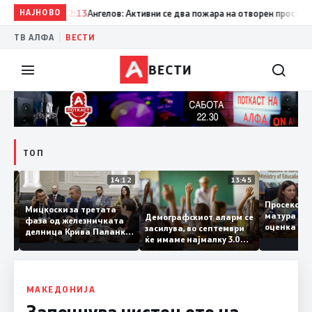
НАЈНОВО
12:13
Ангелов: Активни се два пожара на отворен простор, сос
|
ТВ АЛФА
ВЕСТИ
ВЕСТИ
ТОП
15:20
14:12
13:45
Просек
Мицкоски за третата
матура 
Демографскиот аларм се
фаза од железничката
о: Во
оценка 
засилува, во септември
делница Крива Паланка
а 22
ќе имаме најмалку 3.000
– Деве Баир: Проектот
првачиња помалку
нема да заврши на
половина тунел во слепа
улица, сега имаме
целина
МАКЕДОНИЈА
Започнува чистењето на