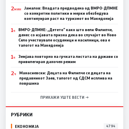
2
Јамалов: Владата предводена од ВМРО-ДПМНЕ
МИН
со конкретни политики и мерки обезбедува
континуиран раст на туризмот во Македонија
1
ВМРО-ДПМНЕ: „Детето“ како што вели Филипче,
Ч
денес со изјавата призна дека во случајот во Ново
Село учествувале осуденици и насилници, ова е
талогот на Македонија
1
Земјава повторно на грчката листата на држави со
Ч
привилегиран даночен режим
2
Манасиевски: Децата на Филипче се децата на
Ч
предавникот Заев, талогот од СДСМ исплива на
површина
ПРИКАЖИ УШТЕ ВЕСТИ →
РУБРИКИ
ЕКОНОМИЈА
4794