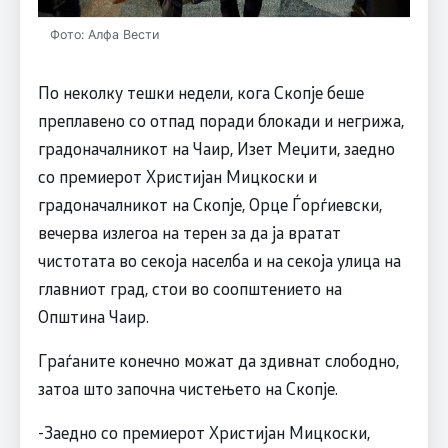
Фото: Алфа Вести
По неколку тешки недели, кога Скопје беше
преплавено со отпад поради блокади и негрижа,
градоначалникот на Чаир, Изет Меџити, заедно
со премиерот Христијан Мицкоски и
градоначалникот на Скопје, Орце Ѓорѓиевски,
вечерва излегоа на терен за да ја вратат
чистотата во секоја населба и на секоја улица на
главниот град, стои во соопштението на
Општина Чаир.
Граѓаните конечно можат да здивнат слободно,
затоа што започна чистењето на Скопје.
-Заедно со премиерот Христијан Мицкоски,