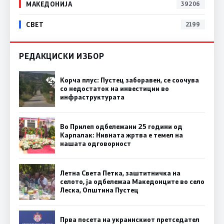
МАКЕДОНИЈА
39206
СВЕТ
2199
РЕДАКЦИСКИ ИЗБОР
Корча плус: Пустец заборавен, се соочува
со недостаток на инвестиции во
инфраструктурата
Во Прилеп одбележани 25 години од
Карпалак: Нивната жртва е темел на
нашата одговорност
Летна Света Петка, заштитничка на
селото, ја одбележаа Македонците во село
Леска, Општина Пустец
Прва посета на украинскиот претседател