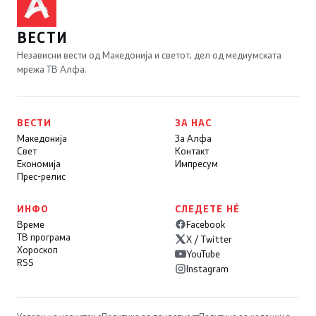
ВЕСТИ
Независни вести од Македонија и светот, дел од медиумската
мрежа ТВ Алфа.
ВЕСТИ
ЗА НАС
Македонија
За Алфа
Свет
Контакт
Економија
Импресум
Прес-релис
ИНФО
СЛЕДЕТЕ НÉ
Време
Facebook
ТВ програма
X / Twitter
Хороскоп
YouTube
RSS
Instagram