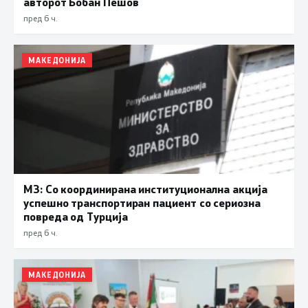
авторот Бобан Пешов
пред 6 ч.
МАКЕДОНИЈА
МЗ: Со координирана институционална акција
успешно транспортиран пациент со сериозна
повреда од Турција
пред 6 ч.
МАКЕДОНИЈА