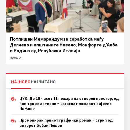
Потпишан Меморандум за соработка меѓу
Делчево и општините Новело, Монфорте д’Алба
и Родино од Република Италија
пред 6 ч.
НАЈНОВО
НАЈЧИТАНО
6
ЦУК: До 18 часот 11 пожари на отворен простор, од
Ч
кои три се активни – изгаснат пожарот кај село
Чифлик
6
Промовиран првиот графички роман – стрип од
Ч
авторот Бобан Пешов