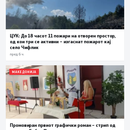
ЦУК: До 18 часот 11 пожари на отворен простор,
од кои три се активни – изгаснат пожарот кај
село Чифлик
пред 6 ч.
МАКЕДОНИЈА
Промовиран првиот графички роман – стрип од