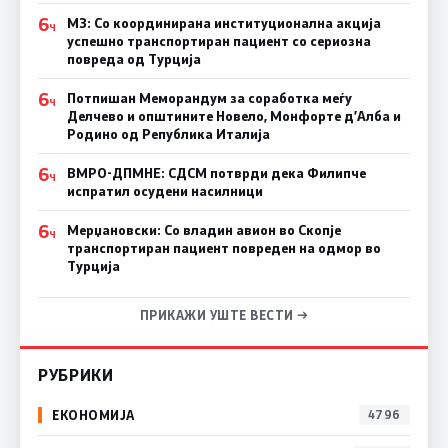
6
МЗ: Со координирана институционална акција
Ч
успешно транспортиран пациент со сериозна
повреда од Турција
6
Потпишан Меморандум за соработка меѓу
Ч
Делчево и општините Новело, Монфорте д’Алба и
Родино од Република Италија
6
ВМРО-ДПМНЕ: СДСM потврди дека Филипче
Ч
испратил осудени насилници
6
Мерџановски: Со владин авион во Скопје
Ч
транспортиран пациент повреден на одмор во
Турција
ПРИКАЖИ УШТЕ ВЕСТИ →
РУБРИКИ
ЕКОНОМИЈА
4796