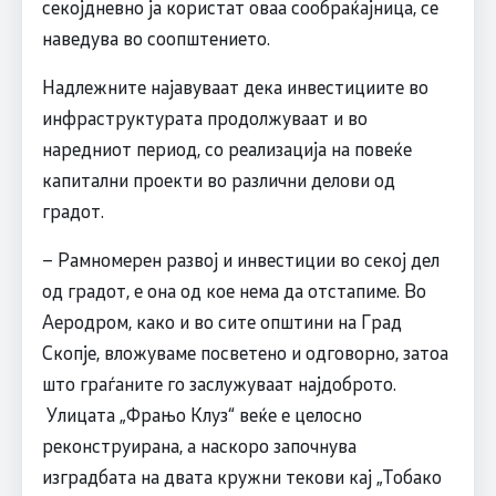
секојдневно ја користат оваа сообраќајница, се
наведува во соопштението.
Надлежните најавуваат дека инвестициите во
инфраструктурата продолжуваат и во
наредниот период, со реализација на повеќе
капитални проекти во различни делови од
градот.
– Рамномерен развој и инвестиции во секој дел
од градот, е она од кое нема да отстапиме. Во
Аеродром, како и во сите општини на Град
Скопје, вложуваме посветено и одговорно, затоа
што граѓаните го заслужуваат најдоброто.
Улицата „Фрањо Клуз“ веќе е целосно
реконструирана, а наскоро започнува
изградбата на двата кружни текови кај „Тобако