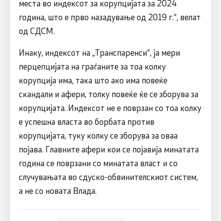
места во индексот за корупцијата за 2024
година, што e прво назадување од 2019 г.“, велат
од СДСМ.
Инаку, индексот на „Транспаренси“, ја мери
перцепцијата на граѓаните за тоа колку
корупција има, така што ако има повеќе
скандали и афери, толку повеќе ќе се зборува за
корупцијата. Индексот не е поврзан со тоа колку
е успешна власта во борбата против
корупцијата, туку колку се зборува за оваа
појава. Главните афери кои се појавија минатата
година се поврзани со минатата власт и со
случувањата во сдуско-обвинителскиот систем,
а не со новата Влада.