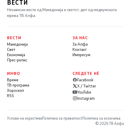
ВЕСТИ
Независни вести од Македонија и светот, дел од медиумската
мрежа ТВ Алфа.
ВЕСТИ
ЗА НАС
Македонија
За Алфа
Свет
Контакт
Економија
Импресум
Прес-релис
ИНФО
СЛЕДЕТЕ НÉ
Време
Facebook
ТВ програма
X / Twitter
Хороскоп
YouTube
RSS
Instagram
Услови на користење
Политика за приватност
Политика за колачиња
© 2026 ТВ Алфа