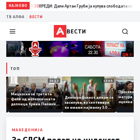
НАЈНОВО
08:30
ВРЕДИ: Дали Артан Груби ја купува слободата со тајните
|
ТВ АЛФА
ВЕСТИ
ВЕСТИ
ТОП
15:20
14:12
13:45
Просеко
Мицкоски за третата
матура 
Демографскиот аларм се
фаза од железничката
: Во
оценка 
засилува, во септември
делница Крива Паланка
 22
ќе имаме најмалку 3.000
– Деве Баир: Проектот
првачиња помалку
нема да заврши на
половина тунел во слепа
улица, сега имаме
целина
МАКЕДОНИЈА
За СДСМ падот на индексот