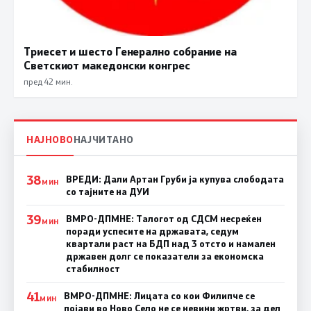
Триесет и шесто Генерално собрание на
Светскиот македонски конгрес
пред 42 мин.
НАЈНОВО
НАЈЧИТАНО
38
ВРЕДИ: Дали Артан Груби ја купува слободата
МИН
со тајните на ДУИ
39
ВМРО-ДПМНЕ: Талогот од СДСМ несреќен
МИН
поради успесите на државата, седум
квартали раст на БДП над 3 отсто и намален
државен долг се показатели за економска
стабилност
41
ВМРО-ДПМНЕ: Лицата со кои Филипче се
МИН
појави во Ново Село не се невини жртви, за дел