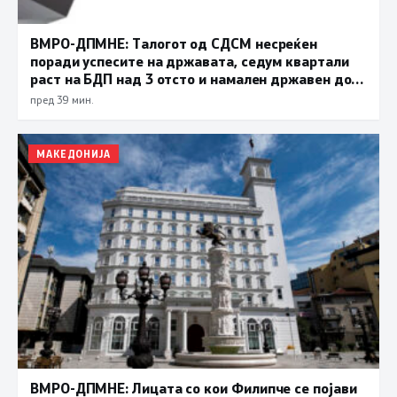
ВМРО-ДПМНЕ: Талогот од СДСМ несреќен
поради успесите на државата, седум квартали
раст на БДП над 3 отсто и намален државен долг
се показатели за економска стабилност
пред 39 мин.
МАКЕДОНИЈА
ВМРО-ДПМНЕ: Лицата со кои Филипче се појави