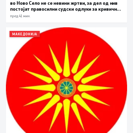
во Ново Село не се невини жртви, за дел од нив
постојат правосилни судски одлуки за кривични
дела
пред 41 мин.
МАКЕДОНИЈА