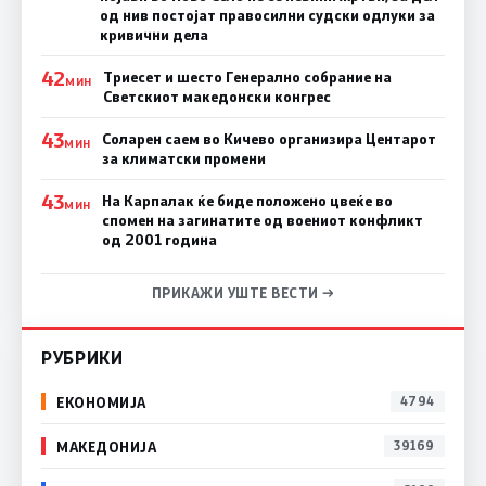
од нив постојат правосилни судски одлуки за
кривични дела
42
Триесет и шесто Генерално собрание на
МИН
Светскиот македонски конгрес
43
Соларен саем во Кичево организира Центарот
МИН
за климатски промени
43
На Карпалак ќе биде положено цвеќе во
МИН
спомен на загинатите од воениот конфликт
од 2001 година
ПРИКАЖИ УШТЕ ВЕСТИ →
РУБРИКИ
ЕКОНОМИЈА
4794
МАКЕДОНИЈА
39169