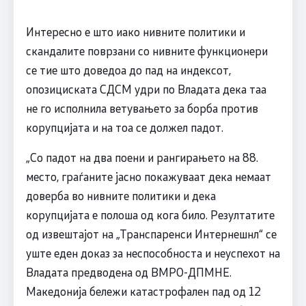
Интересно е што иако нивните политики и
скандалите поврзани со нивните функционери
се тие што доведоа до пад на индексот,
опозициската СДСМ удри по Владата дека таа
не го исполнила ветувањето за борба против
корупцијата и на тоа се должел падот.
„Со падот на два поени и рангирањето на 88.
место, граѓаните јасно покажуваат дека немаат
доверба во нивните политики и дека
корупцијата е полоша од кога било. Резултатите
од извештајот на „Транспаренси Интернешнл“ се
уште еден доказ за неспособноста и неуспехот на
Владата предводена од ВМРО-ДПМНЕ.
Македонија бележи катастрофален пад од 12