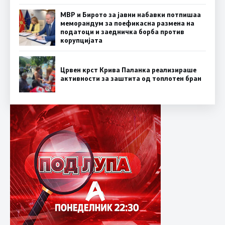
МВР и Бирото за јавни набавки потпишаа
меморандум за поефикасна размена на
податоци и заедничка борба против
корупцијата
Црвен крст Крива Паланка реализираше
активности за заштита од топлотен бран