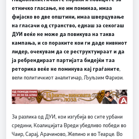
етничко гласање, не им поминаа, имаа
фијаско во две општини, имаа шверцување
на гласачи од странство, еднаш за секогаш
ДУИ веќе не може да повикува на таква
кампања, и со пораките кои ги даде нивниот
лидер, очекувам да се реструктуираат и да
ја ребрендираат партијата бидејќи таа
реторика веќе не поминува кај граѓаните
,
вели политичкиот аналитичар, Љуљзим Фаризи.
За разлика од ДУИ, кои изгубија во сите урбани
средини, Коалицијата Вреди убедливо победи во
Чаир, Сарај, Арачиново, Желино и во Теарце. Во