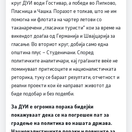
круг ДУИ води Гостивар, а победи во Липково,
Пласница и Чашка. Поразот е толкав, што не им
помогна ни флотата на чартер летови со
таканаречени „гласачки туристи“ кои за време на
викендот доаѓаа од Германија и Швајцарија за
гласање. Во вториот круг, добија само една
општина плус – Студеничани. Според
политичките аналитичари, кај граѓаните веќе не
поминуваат притисоците и националистичката
реторика, туку се бараат резултати, отчетност и
реални проекти кои ќе направат животот да
биде подобар и без поделби.
За ДУИ е огромна порака бидејќи
покажуваат дека се на погрешен пат за
градење на политика во нашата држава.
Националистичките пораки и повиците за