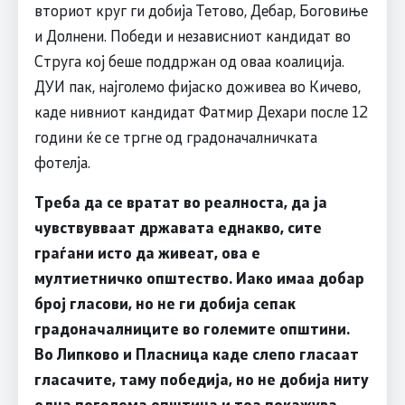
вториот круг ги добија Тетово, Дебар, Боговиње
и Долнени. Победи и независниот кандидат во
Струга кој беше поддржан од оваа коалиција.
ДУИ пак, најголемо фијаско доживеа во Кичево,
каде нивниот кандидат Фатмир Дехари после 12
години ќе се тргне од градоначалничката
фотелја.
Треба да се вратат во реалноста, да ја
чувствувваат државата еднакво, сите
граѓани исто да живеат, ова е
мултиетничко општество. Иако имаа добар
број гласови, но не ги добија сепак
градоначалниците во големите општини.
Во Липково и Пласница каде слепо гласаат
гласачите, таму победија, но не добија ниту
една поголема општина и тоа покажува