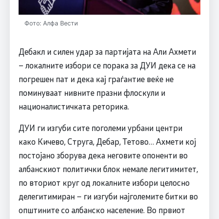
Фото: Алфа Вести
Дебакл и силен удар за партијата на Али Ахмети
– локалните избори се порака за ДУИ дека се на
погрешен пат и дека кај граѓантие веќе не
поминуваат нивните празни флоскули и
националистичката реторика.
ДУИ ги изгуби сите поголеми урбани центри
како Кичево, Струга, Дебар, Тетово… Ахмети кој
постојано зборува дека неговите опоненти во
албанскиот политички блок немале легитимитет,
по вториот круг од локалните избори целосно
делегитимиран – ги изгуби најголемите битки во
општините со албанско население. Во првиот