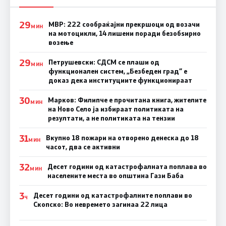
29
МВР: 222 сообраќајни прекршоци од возачи
МИН
на мотоцикли, 14 лишени поради безобѕирно
возење
29
Петрушевски: СДСМ се плаши од
МИН
функционален систем, „Безбеден град“ е
доказ дека институциите функционираат
30
Марков: Филипче е прочитана книга, жителите
МИН
на Ново Село ја избираат политиката на
резултати, а не политиката на тензии
31
Вкупно 18 пожари на отворено денеска до 18
МИН
часот, два се активни
32
Десет години од катастрофалната поплава во
МИН
населените места во општина Гази Баба
3
Десет години од катастрофалните поплави во
Ч
Скопско: Во невремето загинаа 22 лица