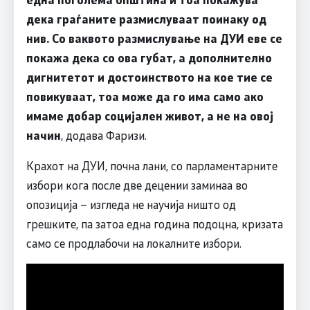
дека граѓаните размислуваат поинаку од
нив. Со ваквото размислување на ДУИ еве се
покажа дека со ова губат, а дополнително
дигнитетот и достоинството на кое тие се
повикуваат, тоа може да го има само ако
имаме добар социјален живот, а не на овој
начин
, додава Фаризи.
Крахот на ДУИ, почна лани, со парламентарните
избори кога после две децении заминаа во
опозиција – изгледа не научија ништо од
грешките, па затоа една година подоцна, кризата
само се продлабочи на локалните избори.