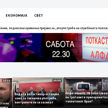
ЕКОНОМИЈА
СВЕТ
апалена трева при сечење со брусилица
19:21
МВР: Лишен од слобода поли
15:10
14:50
Алфа анкета: ги почиту
Водата во Гостивар останува
ли граѓаните препораки
само за техничка употреба,
топлотниот бран?
контролите ќе се засилат
 листа во
 сомнева