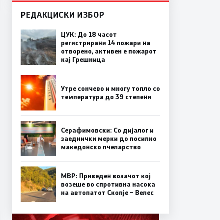
РЕДАКЦИСКИ ИЗБОР
ЦУК: До 18 часот
регистрирани 14 пожари на
отворено, активен е пожарот
кај Грешница
Утре сончево и многу топло со
температура до 39 степени
Серафимовски: Со дијалог и
заеднички мерки до посилно
македонско пчеларство
МВР: Приведен возачот кој
возеше во спротивна насока
на автопатот Скопје – Велес