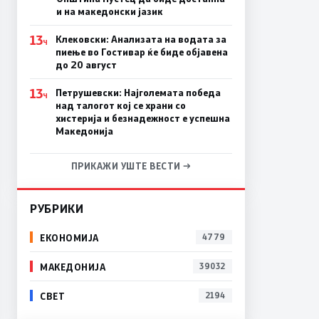
и на македонски јазик
13
Клековски: Анализата на водата за
Ч
пиење во Гостивар ќе биде објавена
до 20 август
13
Петрушевски: Најголемата победа
Ч
над талогот кој се храни со
хистерија и безнадежност е успешна
Македонија
ПРИКАЖИ УШТЕ ВЕСТИ →
РУБРИКИ
ЕКОНОМИЈА
4779
МАКЕДОНИЈА
39032
СВЕТ
2194