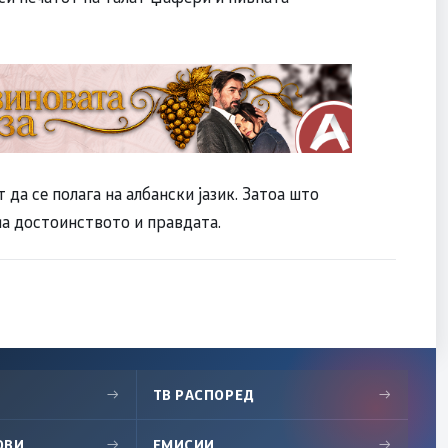
 да се полага на албански јазик. Затоа што
 на достоинството и правдата.
→
ТВ РАСПОРЕД
→
ОВИ
→
ЕМИСИИ
→