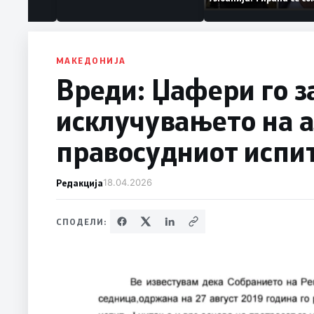
ваат „персона
дека работеле за
терористички орга
МАКЕДОНИЈА
Вреди: Џафери го з
исклучувањето на а
правосудниот испи
Редакција
18.04.2026
СПОДЕЛИ: