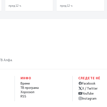
пред 12 ч.
пред 12 ч.
 ТВ Алфа.
ИНФО
СЛЕДЕТЕ НÉ
Време
Facebook
ТВ програма
X / Twitter
Хороскоп
YouTube
RSS
Instagram