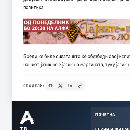
политика.
Вреди ќе биде силата што ќе обезбеди овој испит
нашиот јазик не е јазик на маргината, туку јазик
СПОДЕЛИ:
ПОЧЕТНА
ТВ
СЕРИИ И ФИЛМ