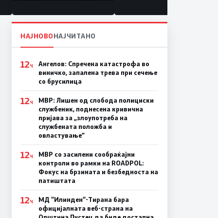
состојба
НАЈНОВО
НАЈЧИТАНО
12
Ангелов: Спречена катастрофа во
Ч
виничко, запалена трева при сечење
со брусилица
12
МВР: Лишен од слобода полициски
Ч
службеник, поднесена кривична
пријава за „злоупотреба на
службената положба и
овластување”
12
МВР со засилени сообраќајни
Ч
контроли во рамки на ROADPOL:
Фокус на брзината и безбедноста на
патиштата
12
МД “Илинден“-Тирана бара
Ч
официјалната веб-страна на
Општина Пустец да биде достапна