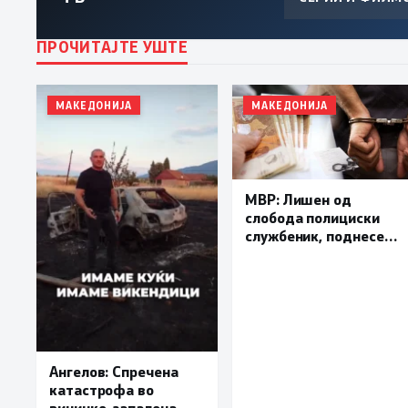
ПРОЧИТАЈТЕ УШТЕ
МАКЕДОНИЈА
МАКЕДОНИЈА
МВР: Лишен од
слобода полициски
службеник, поднесена
кривична пријава за
„злоупотреба на
службената положба
и овластување”
Ангелов: Спречена
катастрофа во
виничко, запалена