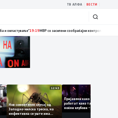
|
|
ТВ АЛФА
ВЕСТИ
циски службеник, поднесена кривична пријава за „злоупотреба на служ
13:13
12:43
12:4
Пријавени како туристки, а
ваат
работат како танчерки во
Нов сомнителен случај од
те за
ноќни клубови – полицијата
Западно-нилска треска, на
откри сомнителна шема за
инфективна се уште има
можна трговија со луѓе
пациенти во критична