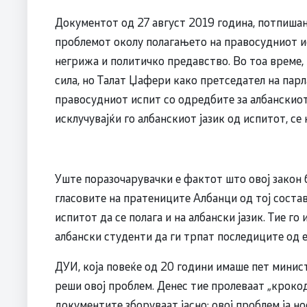
Документот од 27 август 2019 година, потпишан 
проблемот околу полагањето на правосудниот исп
негрижа и политичкo предавство. Во тоа време, 
сила, но Талат Џафери како претседател на парл
правосудниот испит со одредбите за албанскиот 
исклучувајќи го албанскиот јазик од испитот, с
Уште поразочарувачки е фактот што овој закон б
гласовите на пратениците Албанци од тој состав
испитот да се полага и на албански јазик. Тие го
албански студенти да ги трпат последиците од е
ДУИ, која повеќе од 20 години имаше пет минист
реши овој проблем. Денес тие пролеваат „крокод
документите зборуваат јасно: овој проблем ја н