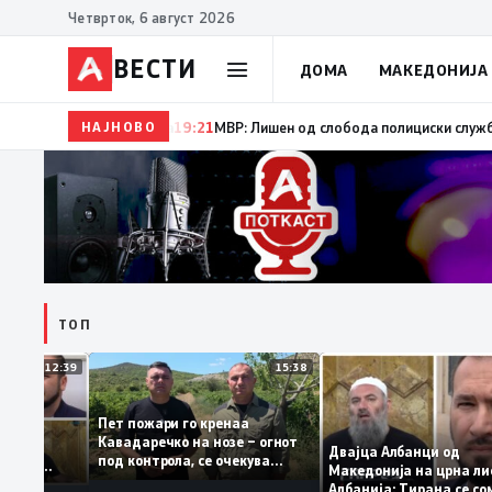
Четврток, 6 август 2026
ВЕСТИ
ДОМА
МАКЕДОНИЈА
НАЈНОВО
19:22
Ангелов: Спречена катастрофа во виничко, з
ТОП
12:39
15:38
Пет пожари го кренаа
ама: За
Кавадаречко на нозе – огнот
форма му
Двајца Албанци од
под контрола, се очекува
нците од
Македонија на црна
целосно гаснење
а кога му гори
Албанија: Тирана се