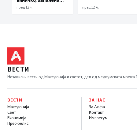
трева при сечење со
пред 12 ч.
пред 12 ч.
брусилица
ВЕСТИ
Независни вести од Македонија и светот, дел од медиумската мрежа
ВЕСТИ
ЗА НАС
Македонија
За Алфа
Свет
Контакт
Економија
Импресум
Прес-релис