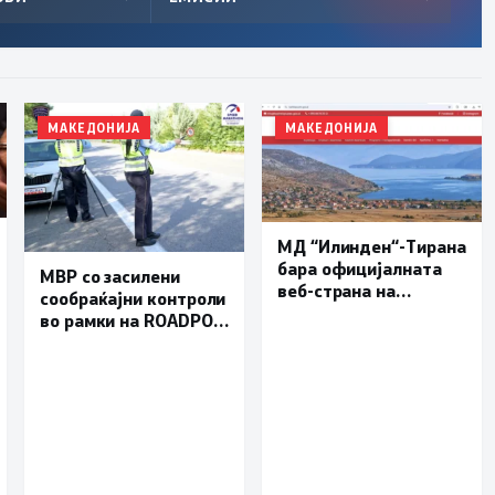
МАКЕДОНИЈА
МАКЕДОНИЈА
МД “Илинден“-Тирана
бара официјалната
МВР со засилени
веб-страна на
сообраќајни контроли
Општина Пустец да
во рамки на ROADPOL:
биде достапна и на
Фокус на брзината и
македонски јазик
безбедноста на
патиштата