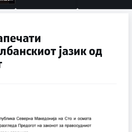
низации
апечати
лбанскиот јазик од
т