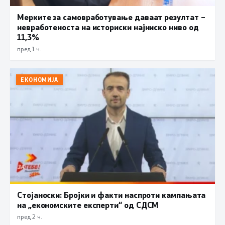
Мерките за самовработување даваат резултат –
невработеноста на историски најниско ниво од
11,3%
пред 1 ч.
ЕКОНОМИЈА
Стојаноски: Бројки и факти наспроти кампањата
на „економските експерти“ од СДСM
пред 2 ч.