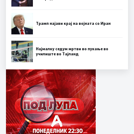
Трамп најави крај на војната со Иран
Најмалку седум мртви во пукање во
училиште во Тајланд