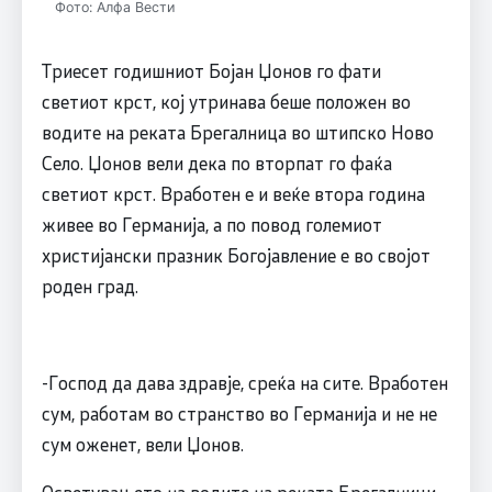
Фото: Алфа Вести
Триесет годишниот Бојан Џонов го фати
светиот крст, кој утринава беше положен во
водите на реката Брегалница во штипско Ново
Село. Џонов вели дека по вторпат го фаќа
светиот крст. Вработен е и веќе втора година
живее во Германија, а по повод големиот
христијански празник Богојавление е во својот
роден град.
-Господ да дава здравје, среќа на сите. Вработен
сум, работам во странство во Германија и не не
сум оженет, вели Џонов.
Осветувањето на водите на реката Брегалници