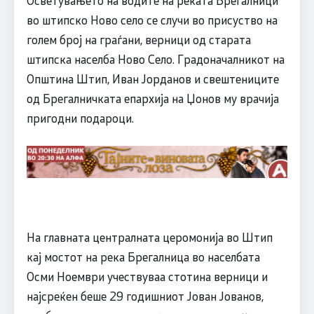
во штипско Ново село се случи во присуство на
голем број на граѓани, верници од старата
штипска населба Ново Село. Градоначалникот на
Општина Штип, Иван Јорданов и свештениците
од Брегалничката епархија на Џонов му врачија
пригодни подароци.
На главната централната церомонија во Штип
кај мостот на река Брегалница во населбата
Осми Ноември учествуваа стотина верници и
најсреќен беше 29 годишниот Јован Јованов,