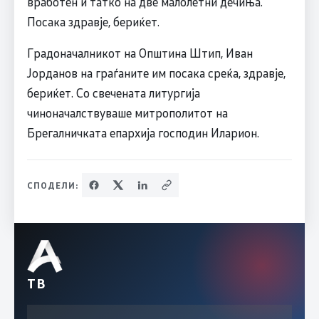
вработен и татко на две малолетни дечиња.
Посака здравје, бериќет.
Градоначалникот на Општина Штип, Иван
Јорданов на граѓаните им посака среќа, здравје,
бериќет. Со свечената литургија
чиноначалствуваше митрополитот на
Брегалничката епархија господин Иларион.
СПОДЕЛИ:
ТВ