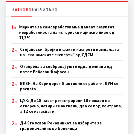
НАЈНОВО
НАЈЧИТАНО
1
Мерките за самовработување даваат резултат –
Ч
невработеноста на историски најниско ниво од
11,3%
2
Стојаноски: Бројки и факти наспроти кампањата
Ч
на „економските експерти“ од СДСM
2
Отворена за сообраќај уште една делница од
Ч
патот Елбасан-Ќафасан
2
ВЛЕН: На Коридорот 8 активно се работи, ДУИ се
Ч
распаѓа
2
ЦУК: До 18 часот регистрирани 18 пожари на
Ч
отворено, четири се активни, два се под контрола,
а 12 се изгаснати
2
ДИК го усвои Роковникот за изборите за
Ч
градоначалник во Брвеница