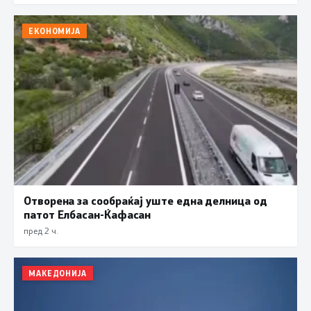
ЕКОНОМИЈА
Отворена за сообраќај уште една делница од
патот Елбасан-Ќафасан
пред 2 ч.
МАКЕДОНИЈА