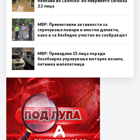
поплави во Скопско: Во невремето загинаа
22 лица
МВР: Превентивни активности за
спречување пожари и имотни деликти,
како и за безбедно учество во сообраќајот
МВР: Приведени 15 лица поради
безобѕирно управување моторно возило,
петмина малолетници