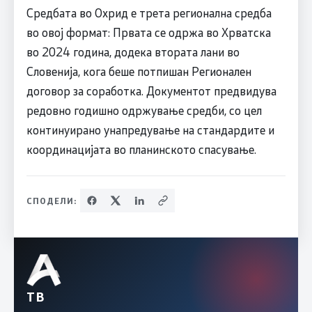
Средбата во Охрид е трета регионална средба
во овој формат: Првата се одржа во Хрватска
во 2024 година, додека втората лани во
Словенија, кога беше потпишан Регионален
договор за соработка. Документот предвидува
редовно годишно одржување средби, со цел
континуирано унапредување на стандардите и
координацијата во планинското спасување.
СПОДЕЛИ:
ТВ