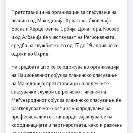
Претставници на организации за спасување на
планина од Македонија, Хрватска, Словенија,
Босна и Херцеговина, Србија, Црна Гора, Косово
и од Албанија ќе учествуваат на Регионалната
средба на службите што од 17 до 19 април ќе се
одржи во Охрид.
На средбата што ќе се одржува во организација
на Националниот сојуз за планинско спасување
на Македонија, претставници на водечките
спасувачки служби од регионот, членки на
Меѓународниот сојуз за планинско спасување, ќе
разгледуваат можности за унапредување на
професионалните стандарди, зајакнување на
координацијата и партнерствата, како и размена
на искуства и современи практики во