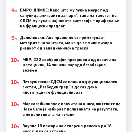
9
ВМРО-ДПМНЕ: Како што му пукна меурот од
Ч
сапуница „мигранти за пари“, така на талогот на
СДСМ му пука и најновата хистерија – прифаќање
на француски предлог
9
Даниловски: Ако правилно се применуваат
Ч
методите на заштита, може да се минимизира
ризикот од западнонилска треска
10
МВР: 222 сообраќајни прекршоци од возачи на
Ч
мотоцикли, 14 лишени поради безобѕирно
возење
10
Петрушевски: СДСМ се плаши од функционален
Ч
систем, „Безбеден град“ е доказ дека
институциите функционираат
10
Марков: Филипче е прочитана книга, жителите на
Ч
Ново Село ја избираат политиката на резултати,
а не политиката на тензии
10
Вкупно 18 пожари на отворено денеска до 18
Ч
часот, два се активни