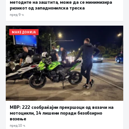
методите на заштита, може да се минимизира
ризикот од западнонилска треска
пред 9 ч.
МАКЕДОНИЈА
МВР: 222 сообраќајни прекршоци од возачи на
мотоцикли, 14 лишени поради безобѕирно
возење
пред 10 ч.