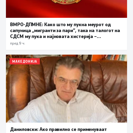
ВМРО-ДПМНЕ: Како што му пукна меурот од
сапуница „мигранти за пари“, така на талогот на
СДСМ му пука и најновата хистерија –
прифаќање на француски предлог
пред 9 ч.
МАКЕДОНИЈА
Даниловски: Ако правилно се применуваат