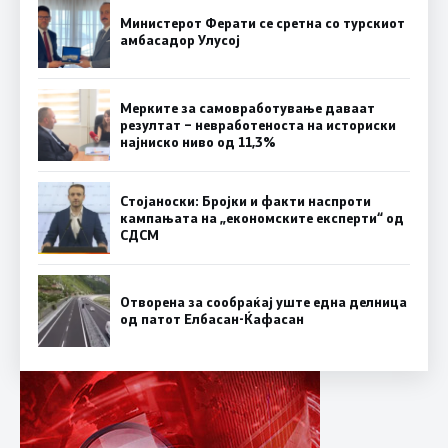
Министерот Ферати се сретна со турскиот
амбасадор Улусој
Мерките за самовработување даваат
резултат – невработеноста на историски
најниско ниво од 11,3%
Стојаноски: Бројки и факти наспроти
кампањата на „економските експерти“ од
СДСM
Отворена за сообраќај уште една делница
од патот Елбасан-Ќафасан