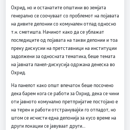
Охрид, но и останатите општини во земјата
генерално се соочуваат со проблемот на појавата
на дивите депонии со комунален отпад односно
т.н. сметишта. Начинот како да се ублажат
последиците од појавата на такви депонии и тоа
преку дискусии на претставници на институции
задолжени за односната тематика, беше темата
на јавната панел-дискусија одржана денеска во
Охрид.
На панелот како општ впечаток беше посочено
дека барем кога се работи за Охрид, дека се чини
оти јавното комунално претпријатие постојано е
на терен и работи отстранувајќи го отпадот, но
штом се исчисти една депонија за кусо време на
други локации се јавуваат други…