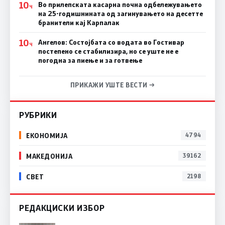
10
Во прилепската касарна почна одбележувањето
Ч
на 25-годишнината од загинувањето на десетте
бранители кај Карпалак
10
Ангелов: Состојбата со водата во Гостивар
Ч
постепено се стабилизира, но се уште не е
погодна за пиење и за готвење
ПРИКАЖИ УШТЕ ВЕСТИ →
РУБРИКИ
ЕКОНОМИЈА
4794
МАКЕДОНИЈА
39162
СВЕТ
2198
РЕДАКЦИСКИ ИЗБОР