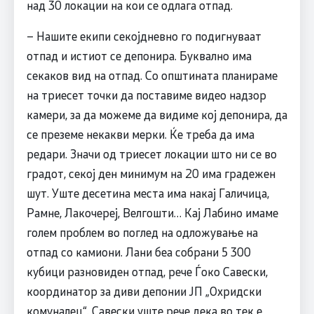
над 30 локации на кои се одлага отпад.
– Нашите екипи секојдневно го подигнуваат
отпад и истиот се депонира. Буквално има
секаков вид на отпад. Со општината планираме
на триесет точки да поставиме видео надзор
камери, за да можеме да видиме кој депонира, да
се преземе некакви мерки. Ќе треба да има
редари. Значи од триесет локации што ни се во
градот, секој ден минимум на 20 има градежен
шут. Уште десетина места има накај Галичица,
Рамне, Лакочереј, Велгошти… Кај Лабино имаме
голем проблем во поглед на одложување на
отпад со камиони. Лани беа собрани 5 300
кубици разновиден отпад, рече Ѓоко Савески,
координатор за диви депонии ЈП „Охридски
комуналец“. Савески уште рече дека во тек е