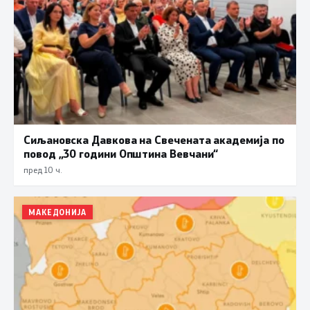
Сиљановска Давкова на Свечената академија по
повод „30 години Општина Вевчани“
пред 10 ч.
МАКЕДОНИЈА