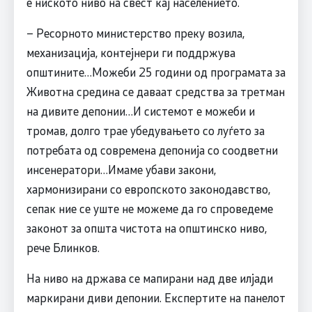
е ниското ниво на свест кај населението.
– Ресорното министерство преку возила,
механизација, контејнери ги поддржува
општините…Можеби 25 години од програмата за
Животна средина се даваат средства за третман
на дивите депонии…И системот е можеби и
тромав, долго трае убедувањето со луѓето за
потребата од современа депонија со соодветни
инсенератори…Имаме убави закони,
хармонизирани со европското законодавство,
сепак ние се уште не можеме да го спроведеме
законот за општа чистота на општинско ниво,
рече Блинков.
На ниво на држава се мапирани над две илјади
маркирани диви депонии. Експертите на панелот