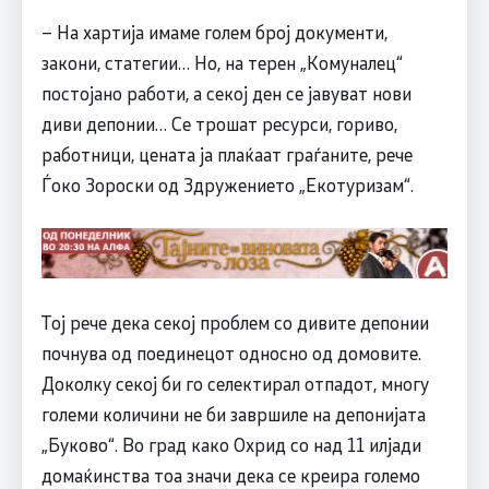
– На хартија имаме голем број документи,
закони, статегии… Но, на терен „Комуналец“
постојано работи, а секој ден се јавуват нови
диви депонии… Се трошат ресурси, гориво,
работници, цената ја плаќаат граѓаните, рече
Ѓоко Зороски од Здружението „Екотуризам“.
Тој рече дека секој проблем со дивите депонии
почнува од поединецот односно од домовите.
Доколку секој би го селектирал отпадот, многу
големи количини не би завршиле на депонијата
„Буково“. Во град како Охрид со над 11 илјади
домаќинства тоа значи дека се креира големо