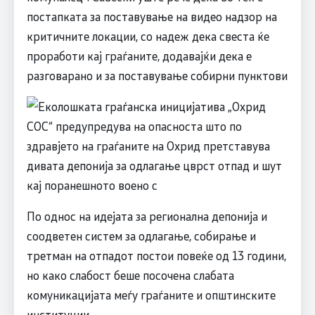
постапката за поставување на видео надзор на
критичните локации, со надеж дека свеста ќе
проработи кај граѓаните, додавајќи дека е
разговарано и за поставување собирни пунктови
По однос на идејата за регионална депонија и
соодветен систем за одлагање, собирање и
третман на отпадот постои повеќе од 13 години,
но како слабост беше посочена слабата
комуникацијата меѓу граѓаните и општинските
институции.