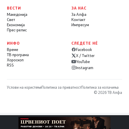
ВЕСТИ
ЗА НАС
Македонија
За Алфа
Свет
Контакт
Економија
Импресум
Прес-релис
ИНФО
СЛЕДЕТЕ НÉ
Време
Facebook
ТВ програма
X / Twitter
Хороскоп
YouTube
RSS
Instagram
Услови на користење
Политика за приватност
Политика за колачиња
© 2026 ТВ Алфа