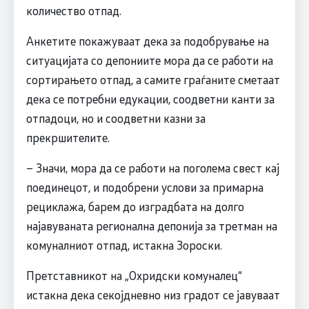
количество отпад.
Анкетите покажуваат дека за подобрување на
ситуацијата со депониите мора да се работи на
сортирањето отпад, а самите граѓаните сметаат
дека се потребни едукации, соодветни канти за
отпадоци, но и соодветни казни за
прекршителите.
– Значи, мора да се работи на поголема свест кај
поединецот, и подобрени услови за примарна
рециклажа, барем до изградбата на долго
најавуваната регионална депонија за третман на
комуналниот отпад, истакна Зороски.
Претставникот на „Охридски комуналец“
истакна дека секојдневно низ градот се јавуваат