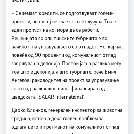
– Се земаат кредити, се подготвуваат големи
проекти, но никој не знае што се случува. Тоа е
еден пропуст на кој мора да се работи.
Решенијата со општинските ѓубришта е во
начинот на управувањето со отпадот. Но, кај нас
повеќе од 90 проценти од комуналниот отпад
завршува на депонија. Постои јасна разлика меѓу
тоа што е депонија, а што ѓубриште, рече Емил
Ангелов, раководител на проект за управување
со отпад на локално ниво, финансиран од
шведската „SALAR International“.
Дарко Блинков, генерален инспектор за животна
средина, истакна дека главен проблем за
одлагањето и третманот на комуналниот отпад