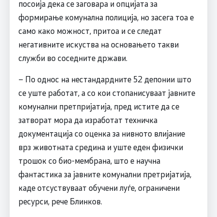
посоија дека се заговара и опцијата за
формирање комунална полиција, но засега тоа е
само како можност, притоа и се следат
негативните искуства на основањето такви
служби во соседните држави.
– По однос на нестандардните 52 депонии што
се уште работат, а со кои стопанисуваат јавните
комунални претпријатија, пред истите да се
затворат мора да изработат техничка
документација со оценка за нивното влијание
врз животната средина и уште еден физички
трошок со био-мембрана, што е научна
фантастика за јавните комунални претријатија,
каде отсуствуваат обучени луѓе, ограничени
ресурси, рече Блинков.