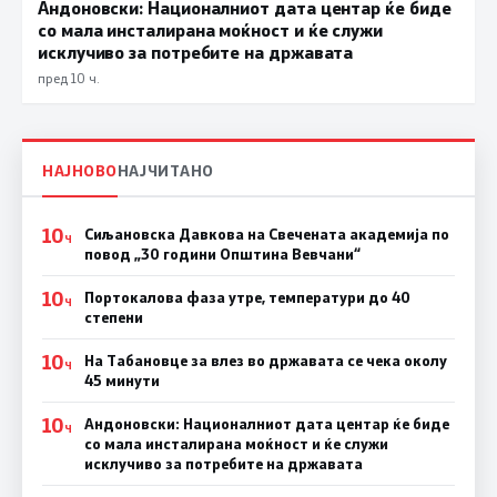
Андоновски: Националниот дата центар ќе биде
со мала инсталирана моќност и ќе служи
исклучиво за потребите на државата
пред 10 ч.
НАЈНОВО
НАЈЧИТАНО
10
Сиљановска Давкова на Свечената академија по
Ч
повод „30 години Општина Вевчани“
10
Портокалова фаза утре, температури до 40
Ч
степени
10
На Табановце за влез во државата се чека околу
Ч
45 минути
10
Андоновски: Националниот дата центар ќе биде
Ч
со мала инсталирана моќност и ќе служи
исклучиво за потребите на државата