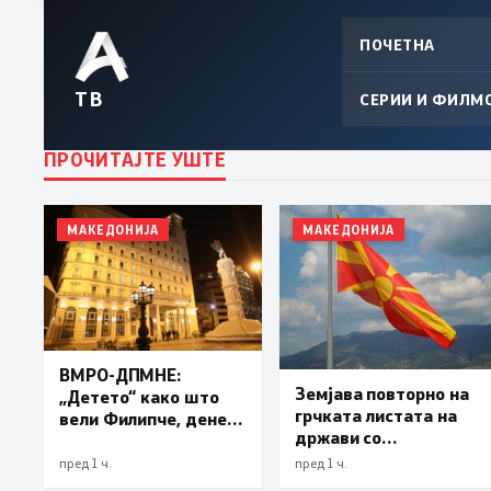
ПОЧЕТНА
ТВ
СЕРИИ И ФИЛМ
ПРОЧИТАЈТЕ УШТЕ
МАКЕДОНИЈА
МАКЕДОНИЈА
ВМРО-ДПМНЕ:
Земјава повторно на
„Детето“ како што
грчката листата на
вели Филипче, денес
држави со
со изјавата призна
привилегиран
дека во случајот во
пред 1 ч.
пред 1 ч.
даночен режим
Ново Село