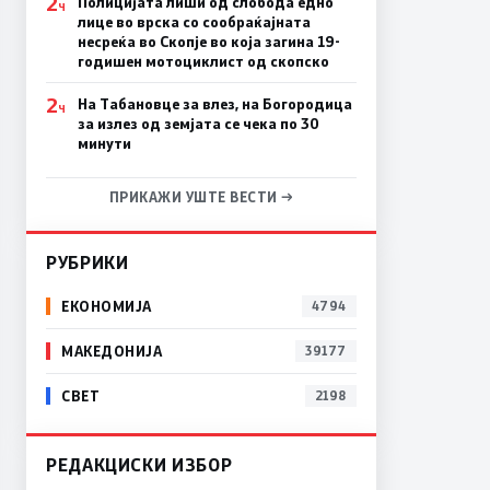
2
Полицијата лиши од слобода едно
Ч
лице во врска со сообраќајната
несреќа во Скопје во која загина 19-
годишен мотоциклист од скопско
2
На Табановце за влез, на Богородица
Ч
за излез од земјата се чека по 30
минути
ПРИКАЖИ УШТЕ ВЕСТИ →
РУБРИКИ
ЕКОНОМИЈА
4794
МАКЕДОНИЈА
39177
СВЕТ
2198
РЕДАКЦИСКИ ИЗБОР