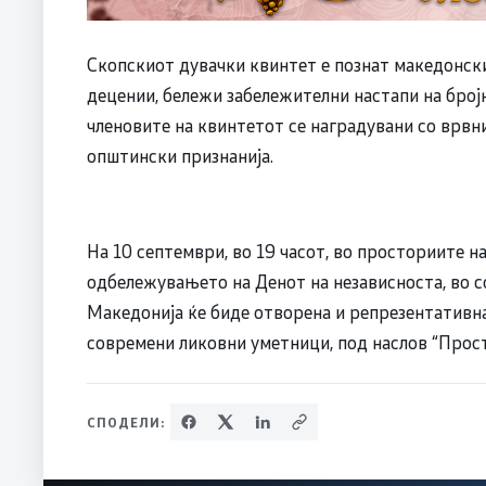
Скопскиот дувачки квинтет е познат македонски
децении, бележи забележителни настапи на бројн
членовите на квинтетот се наградувани со врвн
општински признанија.
На 10 септември, во 19 часот, во просториите н
одбележувањето на Денот на независноста, во с
Македонија ќе биде отворена и репрезентативна
современи ликовни уметници, под наслов “Прост
СПОДЕЛИ: