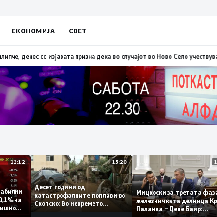
ЕКОНОМИЈА
СВЕТ
нес со изјавата призна дека во случајот во Ново Село учествувале осу
12:12
15:20
Десет години од
т стабилни
Мицкоски за третата 
катастрофалните поплави во
амо 0,1% на
железничката делниц
Скопско: Во невремето
а годишно
Паланка – Деве Баир:
загинаа 22 лица
Проектот нема да зав