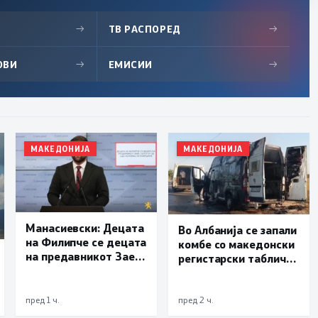
→
ТВ РАСПОРЕД
→
ОВИ
→
ЕМИСИИ
→
МАКЕДОНИЈА
МАКЕДОНИЈА
Манасиевски: Децата
Во Албанија се запали
на Филипче се децата
комбе со македонски
на предавникот Заев,
регистарски таблички
талогот од СДСМ
кое превезувало
исплива на површина
пилиња
пред 1 ч.
пред 2 ч.