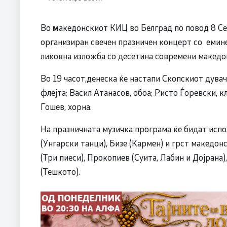
Во
м
акедонскиот КИЦ во Белград по повод 8 Се
организиран свечен празничен концерт со емин
ликовна изложба со десетина современи македо
Во 19 часот,денеска ќе настапи Скопскиот дувач
флејта; Васил Атанасов, обоа; Ристо Ѓоревски, 
Гошев, хорна.
На празничната музичка програма ќе бидат испо
(Унгарски танци), Бизе (Кармен) и грст македо
(Три пиеси), Прокопиев (Суита, Лабин и Дојрана
(Тешкото).