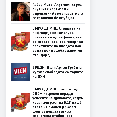
Габор Мате: Акутниот стрес,
акутните кортизол и
адреналин ќе ве спасат, кога
се хронични ќе ве убијат
ВМРО-ДПМНЕ: Стапката на
инфлација се намалува,
пониска е и од инфлацијата
во еврозоната, тоа говори за
политиките на Владата кои
водат кон подобар животен
стандард
ВРЕДИ: Дали Артан Груби ја
купува слободата со тајните
на ДУИ
ВМРО-ДПМНЕ: Талогот од
СДСМ несреќен поради
успесите на државата, седум
квартали раст на БДП над 3
отсто и намален државен
долг се показатели за
економска стабилност