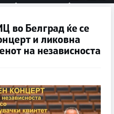
половина тунел во сле
улица, сега имаме цел
Ц во Белград ќе се
онцерт и ликовна
енот на независноста