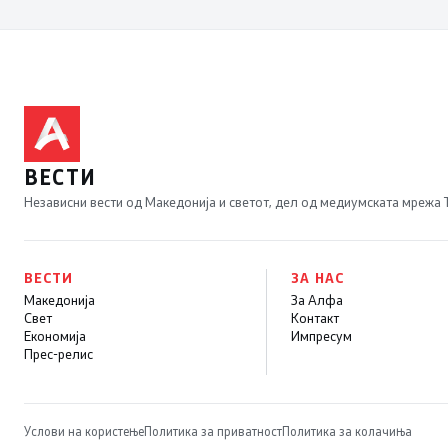
учествувале
осуденици и
насилници, ова е
талогот на
Македонија
ВЕСТИ
Независни вести од Македонија и светот, дел од медиумската мрежа
ВЕСТИ
ЗА НАС
Македонија
За Алфа
Свет
Контакт
Економија
Импресум
Прес-релис
Услови на користење
Политика за приватност
Политика за колачиња