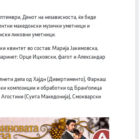
птември, Денот на независноста, ќе биде
ентни македонски музички уметници и
нски ликовни уметници.
ки квинтет во состав: Марија Јакимовска,
кларинет; Орце Ицковски, фагот и Александар
лнети дела од Хајдн (Дивертименто), Фаркаш
нски композиции и обработки од Бранѓолица
), Агостини (Суита Македонија), Смокварски