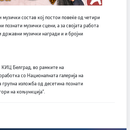
 музички состав кој постои повеќе од четири
и познати музички сцени, а за својата работа
и државни музички награди и и бројни
а КИЦ Белград, во рамките на
оработка со Националната галерија на
 групна изложба од десетина познати
ори на коњункција”.