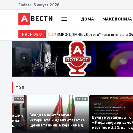
Сабота, 8 август 2026
ВЕСТИ
ДОМА
МАКЕДОНИЈА
НАЈНОВО
10:37
ВМРО-ДПМНЕ: „Детето“ како што вели Филипче, де
ТОП
12:35
12:28
Владата не отстапува –
те се задоволни
Цените остануваа
историјата и идентитетот се
а учениците на
– Инфлација од с
црвената линија која нема да
 државната
месечно и 2,3% н
се погази
ниво