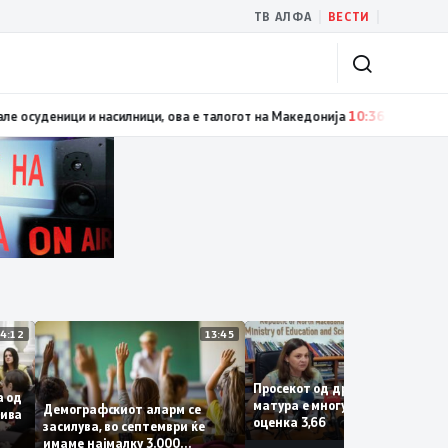
|
|
ТВ АЛФА
ВЕСТИ
деници и насилници, ова е талогот на Македонија
10:36
Земјава повторно
14:12
13:45
1
Просекот од државната
фаза од
матура е многу добар со
Демографскиот аларм се
а Крива
оценка 3,66
засилува, во септември ќе
имаме најмалку 3.000
рши на