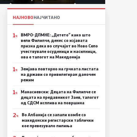
првачиња помалку
па
ина
НАЈНОВО
НАЈЧИТАНО
1
ВМРО-ДПМНЕ: „Детето“ како што
Ч
вели Филипче, денес со изјавата
призна дека во случајот во Ново Село
учествувале осуденици и насилници,
ова е талогот на Македонија
1
Земјава повторно на грчката листата
Ч
на држави со привилегиран даночен
режим
1
Манасиевски: Децата на Филипче се
Ч
децата на предавникот Заев, талогот
од СДСМ исплива на површина
2
Во Албанија се запали комбе со
Ч
македонски регистарски таблички
кое превезувало пилиња