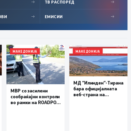
→
ТВ РАСПОРЕД
→
ОВИ
→
ЕМИСИИ
→
МАКЕДОНИЈА
МАКЕДОНИЈА
МД “Илинден“-Тирана
бара официјалната
МВР со засилени
веб-страна на
сообраќајни контроли
Општина Пустец да
во рамки на ROADPOL:
биде достапна и на
Фокус на брзината и
македонски јазик
безбедноста на
патиштата