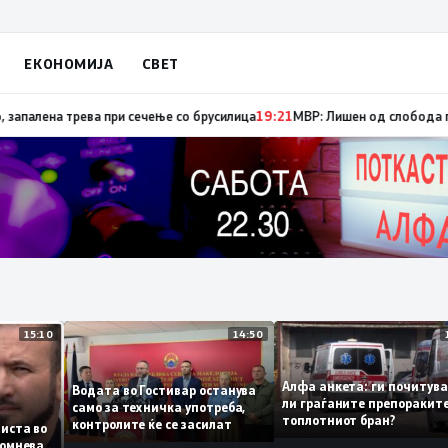
ЕКОНОМИЈА
СВЕТ
на трева при сечење со брусилица
19:21
МВР: Лишен од слобода полициск
15:10
14:50
Алфа анкета: ги почи
Водата во Гостивар останува
ли граѓаните препора
само за техничка употреба,
од
топлотниот бран?
контролите ќе се засилат
на листа во
 се сомнева