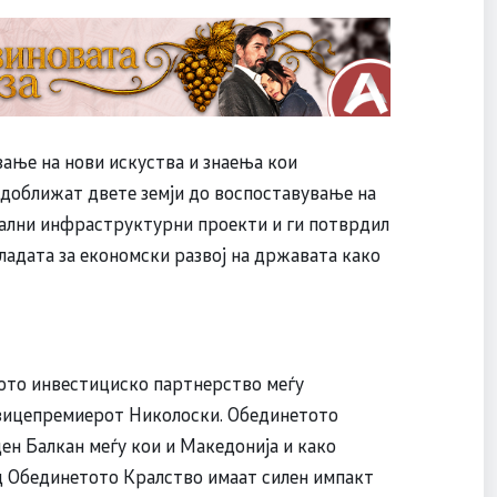
вање на нови искуства и знаења кои
и доближат двете земји до воспоставување на
нални инфраструктурни проекти и ги потврдил
ладата за економски развој на државата како
кото инвестициско партнерство меѓу
 вицепремиерот Николоски. Обединетото
ен Балкан меѓу кои и Македонија и како
од Обединетото Кралство имаат силен импакт