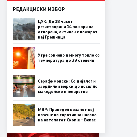
РЕДАКЦИСКИ ИЗБОР
ЦУК: До 18 часот
регистрирани 14 пожари на
отворено, активен е пожарот
кај Грешница
Утре сончево и многу топло со
температура до 39 степени
Серафимовски: Со дијалог и
заеднички мерки до посилно
македонско пчеларство
МВР: Приведен возачот кој
возеше во спротивна насока
на автопатот Скопје – Велес