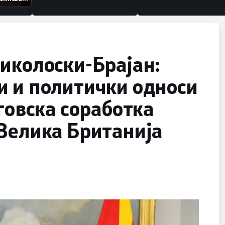
ганизации
иколоски-Брајан:
и и политички односи
говска соработка
Велика Британија