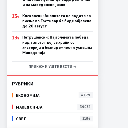
и на македонски јазик
13
Клековски: Анализата на водата за
Ч
пиење во Гостивар ќе биде објавена
до 20 август
13
Петрушевски: Најголемата победа
Ч
над талогот кој се храни со
хистерија и безнадежност е успешна
Македонија
ПРИКАЖИ УШТЕ ВЕСТИ →
РУБРИКИ
ЕКОНОМИЈА
4779
МАКЕДОНИЈА
39032
СВЕТ
2194