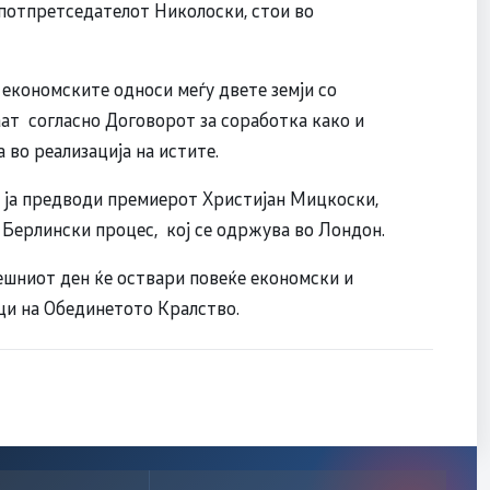
 потпретседателот Николоски, стои во
 економските односи меѓу двете земји со
аат согласно Договорот за соработка како и
во реализација на истите.
а ја предводи премиерот Христијан Мицкоски,
 Берлински процес, кој се одржува во Лондон.
решниот ден ќе оствари повеќе економски и
ци на Обединетото Кралство.