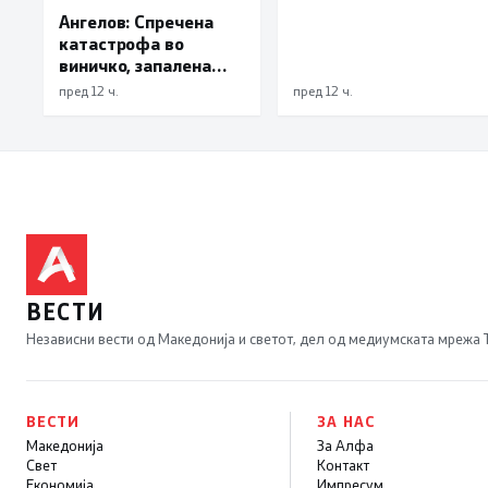
Ангелов: Спречена
катастрофа во
виничко, запалена
трева при сечење со
пред 12 ч.
пред 12 ч.
брусилица
ВЕСТИ
Независни вести од Македонија и светот, дел од медиумската мрежа
ВЕСТИ
ЗА НАС
Македонија
За Алфа
Свет
Контакт
Економија
Импресум