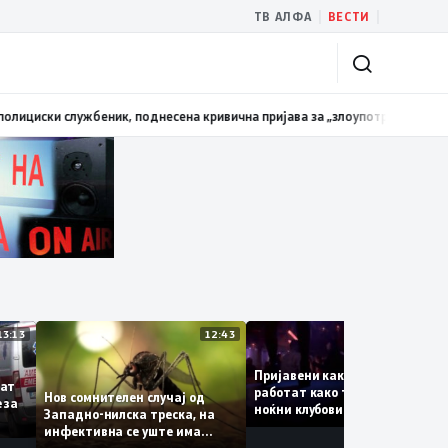
|
|
ТВ АЛФА
ВЕСТИ
и службеник, поднесена кривична пријава за „злоупотреба на службена
13:13
12:43
1
Пријавени како туристки, 
туваат
работат како танчерки во
Нов сомнителен случај од
ките за
ноќни клубови – полиција
Западно-нилска треска, на
откри сомнителна шема з
инфективна се уште има
можна трговија со луѓе
пациенти во критична