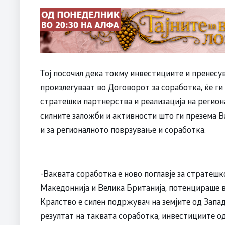
Тој посочил дека токму инвестициите и пренесу
произлегуваат во Договорот за соработка, ќе г
стратешки партнерства и реализација на регио
силните заложби и активности што ги презема В
и за регионалното поврзување и соработка.
-Ваквата соработка е ново поглавје за стратеш
Македоннија и Велика Британија, потенцираше
Кралство е силен подржувач на земјите од Запад
резултат на таквата соработка, инвестициите 