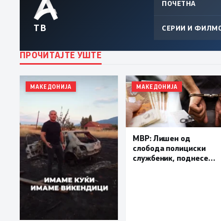
ПОЧЕТНА
ТВ
СЕРИИ И ФИЛМ
ПРОЧИТАЈТЕ УШТЕ
МАКЕДОНИЈА
МАКЕДОНИЈА
МВР: Лишен од
слобода полициски
службеник, поднесена
кривична пријава за
„злоупотреба на
службената положба
и овластување”