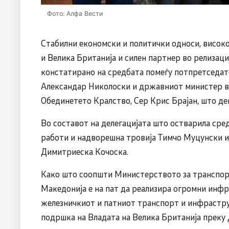
Фото: Алфа Вести
Стабилни економски и политички односи, високо
и Велика Британија и силен партнер во релизаци
констатирано на средбата помеѓу потпретседат
Александар Николоски и државниот министер во 
Обединетето Кралство, Сер Крис Брајан, што де
Во составот на делегацијата што остварила сре
работи и надворешна тровија Тимчо Муцунски и
Димитриеска Кочоска.
Како што соопшти Министерството за транспорт
Македонија е на пат да реализира огромни инф
железничкиот и патниот транспорт и инфрастру
подршка на Владата на Велика Британија преку 