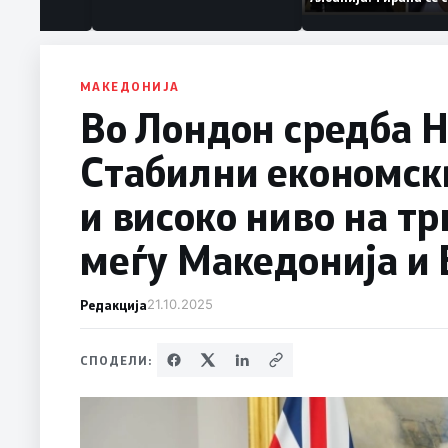
нуваат „персона
дека работеле за
терористички ор
МАКЕДОНИЈА
Во Лондон средба Н
Стабилни економск
и високо ниво на тр
меѓу Македонија и 
Редакција
21.10.2025
СПОДЕЛИ: