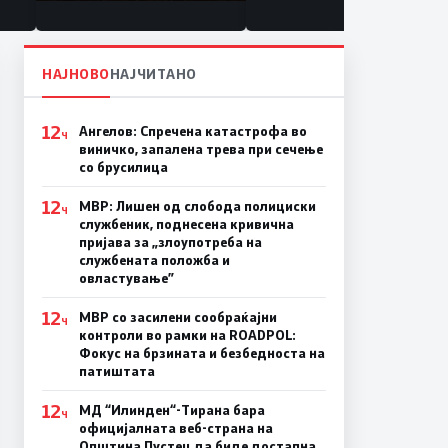
состојба
НАЈНОВО
НАЈЧИТАНО
12
Ангелов: Спречена катастрофа во
Ч
виничко, запалена трева при сечење
со брусилица
12
МВР: Лишен од слобода полициски
Ч
службеник, поднесена кривична
пријава за „злоупотреба на
службената положба и
овластување”
12
МВР со засилени сообраќајни
Ч
контроли во рамки на ROADPOL:
Фокус на брзината и безбедноста на
патиштата
12
МД “Илинден“-Тирана бара
Ч
официјалната веб-страна на
Општина Пустец да биде достапна