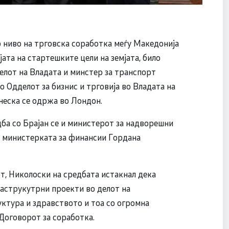
 ниво на трговска соработка меѓу Македонија
јата на стартешките цели на земјата, било
елот на Владата и минстер за транспорт
Одделот за бизнис и трговија во Владата на
неска се одржа во Лондон.
дба со Брајан се и министерот за надворешни
 министерката за финансии Гордана
, Николоски на средбата истакнал дека
раструкутрни проекти во делот на
ктура и здравството и тоа со огромна
Договорот за соработка.