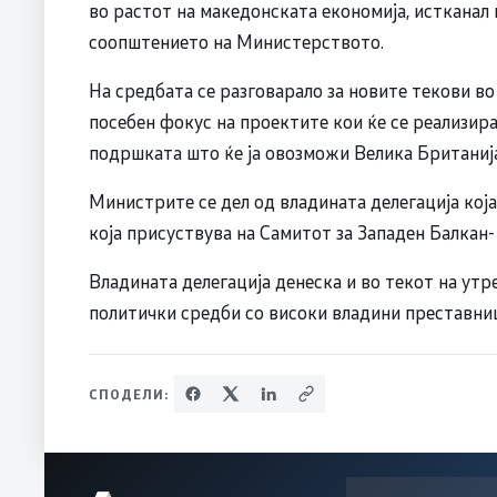
во растот на македонската економија, истканал
соопштението на Министерството.
На средбата се разговарало за новите текови во
посебен фокус на проектите кои ќе се реализир
подршката што ќе ја овозможи Велика Британија 
Министрите се дел од владината делегација кој
која присуствува на Самитот за Западен Балкан-
Владината делегација денеска и во текот на ут
политички средби со високи владини преставни
СПОДЕЛИ: