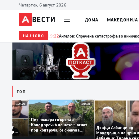
Четврток, 6 август 2026
ВЕСТИ
ДОМА
МАКЕДОНИЈА
НАЈНОВО
19:22
Ангелов: Спречена катастрофа во виничко, запале
ТОП
12:39
15:38
Пет пожари го кренаа
 Рама: За
Кавадаречко на нозе – огнот
атформа му
Двајца Албанци 
под контрола, се очекува
лбанците од
Македонија на цр
целосно гаснење
сега кога му гори
Албанија: Тирана