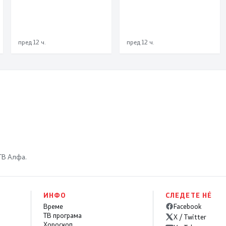
пред 12 ч.
пред 12 ч.
 ТВ Алфа.
ИНФО
СЛЕДЕТЕ НÉ
Време
Facebook
ТВ програма
X / Twitter
Хороскоп