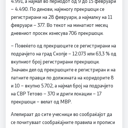
4.991, а најмал во периодот од 9 до 15 февруари
– 4.490. По денови, најмногу прекршоци се
регистрирани на 28 февруари, а најмалку на 11
февруари – 377. Во текот на минатиот месец
дневниот просек изнесува 706 прекршоци.
– Повеќето од прекршоците се регистрирани на
подрачјето на град Скопје – 12.073 или 63,3 % од
вкупниот број регистрирани прекршоци.
Значаен дел од прекршоците е регистриран и на
патните правци по должината на коридорите 8
и 10 – вкупно 5.702, а најмал број на подрачјето
на СВР Тетово – 370 и дриги локации – 17
прекршоци – велат од МВР.
Апелираат до сите учесници во сообраќајот да
се почитуваат сообраќајните правила и прописи