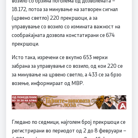
возило со брзина поголема од дозволената –
18.172, потоа за минување на затворен сигнал
(црвено светло) 220 прекршоци, а за
управување со возило со измината важност на
сообраќајната дозвола констатирани се 674
прекршоци.
Исто така, изречени се вкупно 653 мерки
забрана за управување со возило, од кои 220 се
за минување на црвено светло, а 433 се за брзо
возење, информираат од МВР.
Гледано по седмици, најголем број прекршоци се
регистрирани во периодот од 2 до 8 февруари –