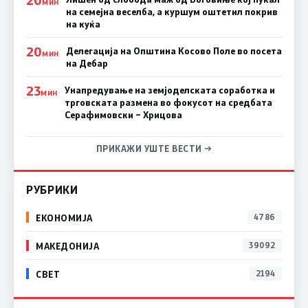
20
МИН
на семејна веселба, а куршум оштетил покрив
на куќа
20
Делегација на Општина Косово Поле во посета
МИН
на Дебар
23
Унапредување на земјоделската соработка и
МИН
трговската размена во фокусот на средбата
Серафимовски – Хрицова
ПРИКАЖИ УШТЕ ВЕСТИ →
РУБРИКИ
ЕКОНОМИЈА
4786
МАКЕДОНИЈА
39092
СВЕТ
2194