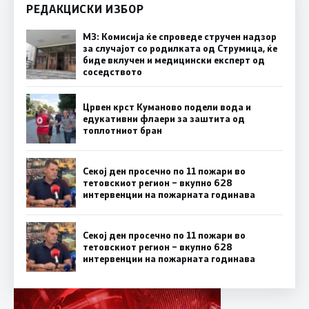
РЕДАКЦИСКИ ИЗБОР
МЗ: Комисија ќе спроведе стручен надзор
за случајот со родилката од Струмица, ќе
биде вклучен и медицински експерт од
соседството
Црвен крст Куманово подели вода и
едукативни флаери за заштита од
топлотниот бран
Секој ден просечно по 11 пожари во
тетовскиот регион – вкупно 628
интервенции на пожарната годинава
Секој ден просечно по 11 пожари во
тетовскиот регион – вкупно 628
интервенции на пожарната годинава