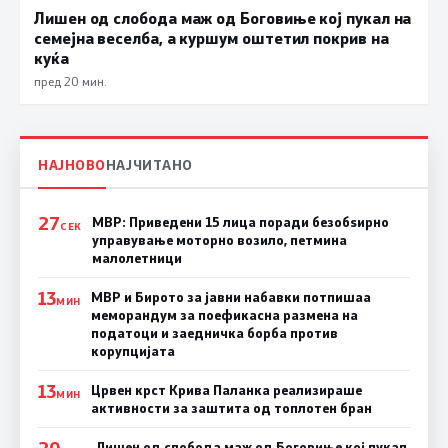
Лишен од слобода маж од Боговиње кој пукал на
семејна веселба, а куршум оштетил покрив на
куќа
пред 20 мин.
НАЈНОВО
НАЈЧИТАНО
27
МВР: Приведени 15 лица поради безобѕирно
СЕК
управување моторно возило, петмина
малолетници
13
МВР и Бирото за јавни набавки потпишаа
МИН
меморандум за поефикасна размена на
податоци и заедничка борба против
корупцијата
13
Црвен крст Крива Паланка реализираше
МИН
активности за заштита од топлотен бран
Лишен од слобода маж од Боговиње кој пукал