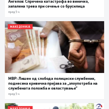
Ангелов: Спречена катастрофа во виничко,
запалена трева при сечење со брусилица
пред 5 ч.
МАКЕДОНИЈА
МВР: Лишен од слобода полициски службеник,
поднесена кривична пријава за „злоупотреба на
службената положба и овластување”
пред 5 ч.
МАКЕДОНИЈА