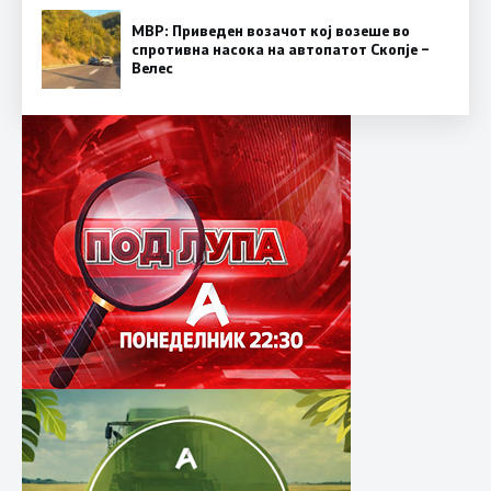
МВР: Приведен возачот кој возеше во
спротивна насока на автопатот Скопје –
Велес