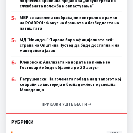
поднесена кривична пријава за „злоупотреба на
службената положба и овластување”
5
МВР со засилени сообраќајни контроли во рамки
Ч
на ROADPOL: Фокус на брзината и безбедноста на
патиштата
5
МД “Илинден“-Тирана бара официјалната веб-
Ч
страна на Општина Пустец да биде достапна и на
македонски јазик
6
Клековски: Анализата на водата за пиење во
Ч
Гостивар ќе биде објавена до 20 август
6
Петрушевски: Најголемата победа над талогот кој
Ч
се храни со хистерија и безнадежност е успешна
Македонија
ПРИКАЖИ УШТЕ ВЕСТИ →
РУБРИКИ