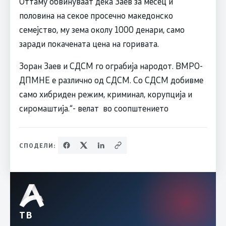
Оттаму обвинуваат дека Заев за месец и
половина на секое просечно македонско
семејство, му зема околу 1000 денари, само
заради покачената цена на горивата.
Зоран Заев и СДСМ го ограбија народот. ВМРО-
ДПМНЕ е различно од СДСМ. Со СДСМ добивме
само хибриден режим, криминал, корупција и
сиромаштија.“- велат во соопштението
СПОДЕЛИ:
ТВ