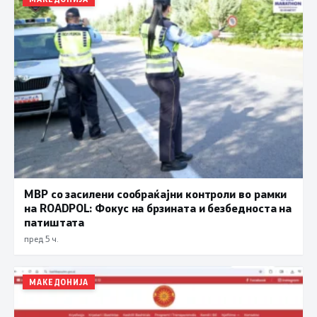
МВР со засилени сообраќајни контроли во рамки
на ROADPOL: Фокус на брзината и безбедноста на
патиштата
пред 5 ч.
МАКЕДОНИЈА