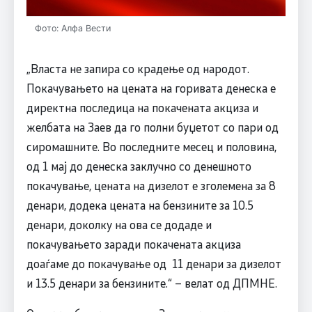
Фото: Алфа Вести
„Власта не запира со крадење од народот.
Покачувањето на цената на горивата денеска е
директна последица на покачената акциза и
желбата на Заев да го полни буџетот со пари од
сиромашните. Во последните месец и половина,
од 1 мај до денеска заклучно со денешното
покачување, цената на дизелот е зголемена за 8
денари, додека цената на бензините за 10.5
денари, доколку на ова се додаде и
покачувањето заради покачената акциза
доаѓаме до покачување од 11 денари за дизелот
и 13.5 денари за бензините.“ – велат од ДПМНЕ.