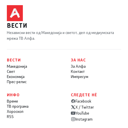
ВЕСТИ
Независни вести од Македонија и светот, дел од медиумската
мрежа ТВ Алфа.
ВЕСТИ
ЗА НАС
Македонија
За Алфа
Свет
Контакт
Економија
Импресум
Прес-релис
ИНФО
СЛЕДЕТЕ НÉ
Време
Facebook
ТВ програма
X / Twitter
Хороскоп
YouTube
RSS
Instagram