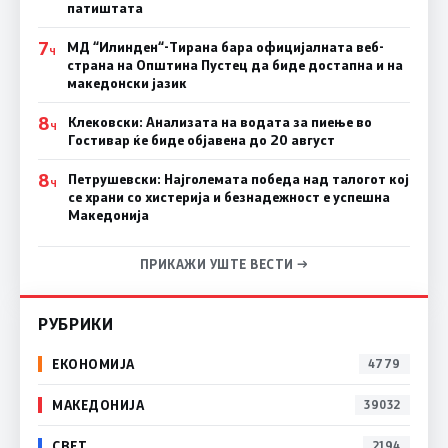
патиштата
7
МД “Илинден“-Тирана бара официјалната веб-
Ч
страна на Општина Пустец да биде достапна и на
македонски јазик
8
Клековски: Анализата на водата за пиење во
Ч
Гостивар ќе биде објавена до 20 август
8
Петрушевски: Најголемата победа над талогот кој
Ч
се храни со хистерија и безнадежност е успешна
Македонија
ПРИКАЖИ УШТЕ ВЕСТИ →
РУБРИКИ
ЕКОНОМИЈА
4779
МАКЕДОНИЈА
39032
СВЕТ
2194