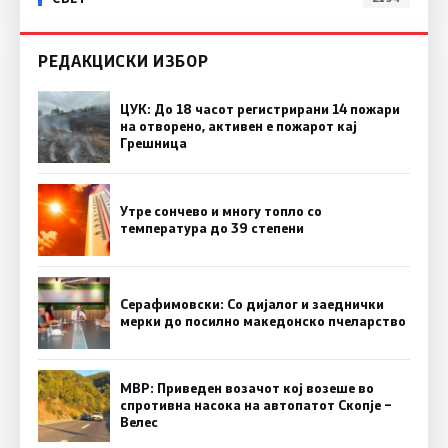
РЕДАКЦИСКИ ИЗБОР
ЦУК: До 18 часот регистрирани 14 пожари
на отворено, активен е пожарот кај
Грешница
Утре сончево и многу топло со
температура до 39 степени
Серафимовски: Со дијалог и заеднички
мерки до посилно македонско пчеларство
МВР: Приведен возачот кој возеше во
спротивна насока на автопатот Скопје –
Велес