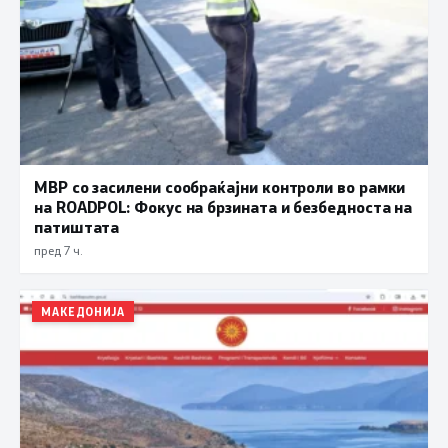
МВР со засилени сообраќајни контроли во рамки
на ROADPOL: Фокус на брзината и безбедноста на
патиштата
пред 7 ч.
МАКЕДОНИЈА