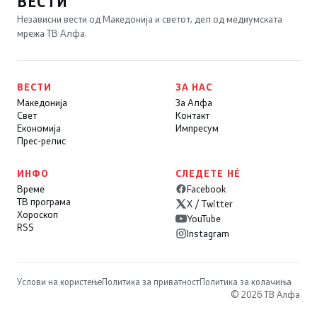
ВЕСТИ
Независни вести од Македонија и светот, дел од медиумската
мрежа ТВ Алфа.
ВЕСТИ
ЗА НАС
Македонија
За Алфа
Свет
Контакт
Економија
Импресум
Прес-релис
ИНФО
СЛЕДЕТЕ НÉ
Време
Facebook
ТВ програма
X / Twitter
Хороскоп
YouTube
RSS
Instagram
Услови на користење
Политика за приватност
Политика за колачиња
© 2026 ТВ Алфа