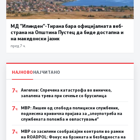
МД “Илинден“-Тирана бара официјалната веб-
страна на Општина Пустец да биде достапна и
на македонски јазик
пред 7 ч.
НАЈНОВО
НАЈЧИТАНО
7
Ангелов: Спречена катастрофа во виничко,
Ч
запалена трева при сечење со брусилица
7
МВР: Лишен од слобода полициски службеник,
Ч
поднесена кривична пријава за „злоупотреба на
службената положба и овластување”
7
МВР со засилени сообраќајни контроли во рамки
Ч
на ROADPOL: Фокус на брзината и безбедноста на