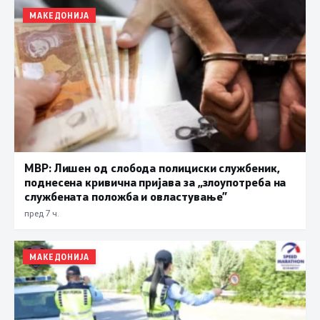
МАКЕДОНИЈА
МВР: Лишен од слобода полициски службеник,
поднесена кривична пријава за „злоупотреба на
службената положба и овластување”
пред 7 ч.
МАКЕДОНИЈА