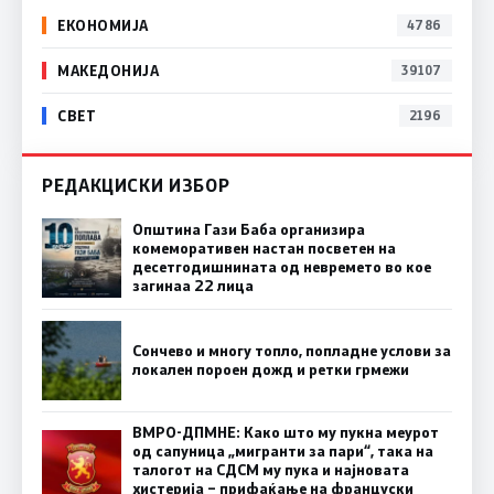
ЕКОНОМИЈА
4786
МАКЕДОНИЈА
39107
СВЕТ
2196
РЕДАКЦИСКИ ИЗБОР
Општина Гази Баба организира
комеморативен настан посветен на
десетгодишнината од невремето во кое
загинаа 22 лица
Сончево и многу топло, попладне услови за
локален пороен дожд и ретки грмежи
ВМРО-ДПМНЕ: Како што му пукна меурот
од сапуница „мигранти за пари“, така на
талогот на СДСМ му пука и најновата
хистерија – прифаќање на француски