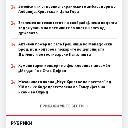
1
Зеленски ги отповика украинските амбасадори во
Ч
Албанија, Хрватска и Црна Гора
1
Зголемен интензитетот на сообраќај, нема подолги
Ч
задржувања на премините за влез и излез од
државата
1
Активен пожар во село Грешница во Македонски
Ч
Брод, под контрола пожарите во депонијата
Делчево и во гостиварско Паталишта
1
Хуманитарен концерт на фолклорниот ансамбл
Ч
„Мегдан” во Стар Дојран
1
Мозаичната икона „Исус Христос на престол“ од
Ч
XIV век ќе биде претставена во Галеријата на
икони во Охрид
ПРИКАЖИ УШТЕ ВЕСТИ →
РУБРИКИ