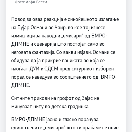
Фото: Алфа Вести
Повод за оваа реакција е синоќешното излагање
на Бујар Османи во Чаир, во кое тој изнесе
измислици за наводни „емисари“ од ВМРО-
ДПМНЕ и сценарија што постојат само во
неговата фантазија. Со вакви изјави, Османи се
обидува да ја прикрие паниката во која се
наоѓаат ДУИ и СДСМ пред сигурниот изборен
пораз, се наведува во соопштението од ВМРО-
ДПМНЕ.
Ситните трикови на грофот од Зајас не
минуваат ниту во детска градинка.
ВМРО-ДПМНЕ јасно и гласно порачува:
единствените „емисари“ што ги праќаме се оние