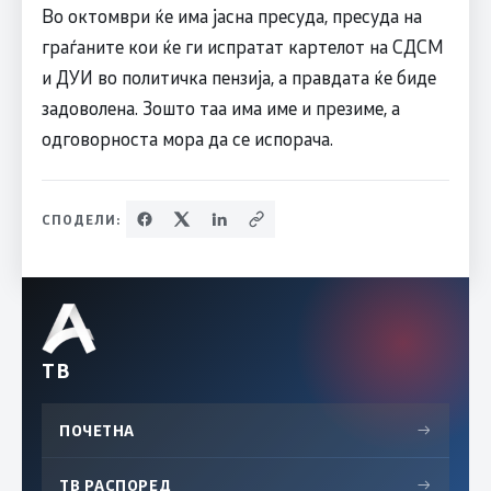
Во октомври ќе има јасна пресуда, пресуда на
граѓаните кои ќе ги испратат картелот на СДСМ
и ДУИ во политичка пензија, а правдата ќе биде
задоволена. Зошто таа има име и презиме, а
одговорноста мора да се испорача.
СПОДЕЛИ:
ТВ
ПОЧЕТНА
→
ТВ РАСПОРЕД
→