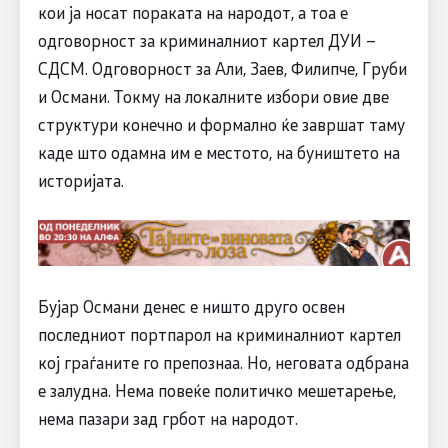
кои ја носат пораката на народот, а тоа е
одговорност за криминалниот картел ДУИ –
СДСМ. Одговорност за Али, Заев, Филипче, Груби
и Османи. Токму на локалните избори овие две
структури конечно и формално ќе завршат таму
каде што одамна им е местото, на буништето на
историјата.
Бујар Османи денес е ништо друго освен
последниот портпарол на криминалниот картел
кој граѓаните го препознаа. Но, неговата одбрана
е залудна. Нема повеќе политичко мешетарење,
нема пазари зад грбот на народот.