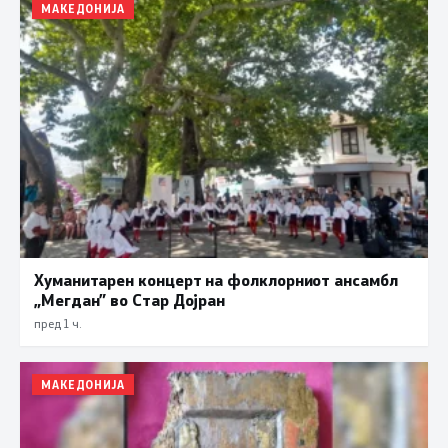
МАКЕДОНИЈА
Хуманитарен концерт на фолклорниот ансамбл
„Мегдан” во Стар Дојран
пред 1 ч.
МАКЕДОНИЈА