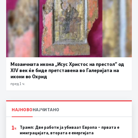
Мозаичната икона „Исус Христос на престол“ од
XIV век ќе биде претставена во Галеријата на
икони во Охрид
пред 1 ч.
НАЈНОВО
НАЈЧИТАНО
1
Трамп: Две работи ја убиваат Европа – првата е
Ч
имиграцијата, втората е енергијата