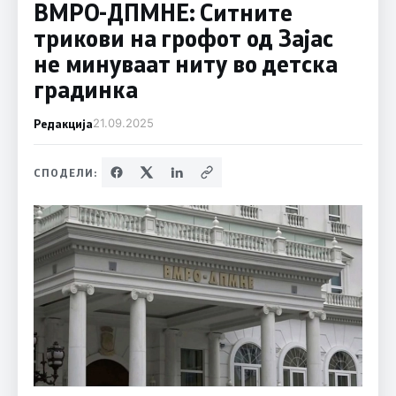
ВМРО-ДПМНЕ: Ситните
трикови на грофот од Зајас
не минуваат ниту во детска
градинка
Редакција
21.09.2025
СПОДЕЛИ: