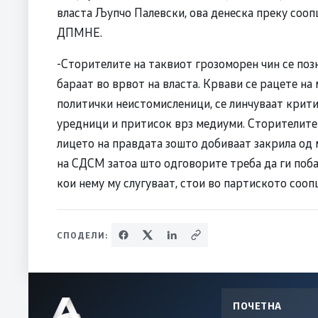
власта Љупчо Палевски, ова денеска преку сооп
ДПМНЕ.
-Сторителите на таквиот грозоморен чин се позн
бараат во врвот на власта. Крвави се рацете на
политички неистомисленици, се линчуваат крити
уредници и притисок врз медиуми. Сторителите 
лицето на правдата зошто добиваат закрила од 
на СДСМ затоа што одговорите треба да ги поба
кои нему му слугуваат, стои во партиското с
СПОДЕЛИ:
ПОЧЕТНА