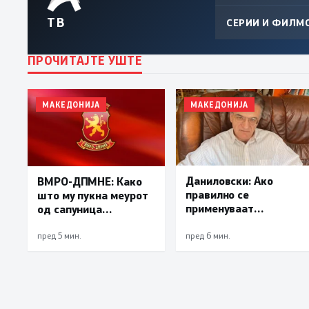
ТВ
СЕРИИ И ФИЛМ
ПРОЧИТАЈТЕ УШТЕ
МАКЕДОНИЈА
МАКЕДОНИЈА
Даниловски: Ако
ВМРО-ДПМНЕ: Како
правилно се
што му пукна меурот
применуваат
од сапуница
методите на заштита,
„мигранти за пари“,
може да се
така на талогот на
пред 5 мин.
пред 6 мин.
минимизира ризикот
СДСМ му пука и
од западнонилска
најновата хистерија –
треска
прифаќање на
француски предлог