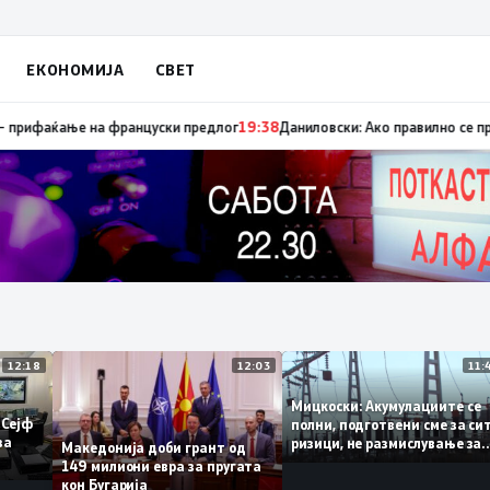
ЕКОНОМИЈА
СВЕТ
апуница „мигранти за пари“, така на талогот на СДСМ му пука и најнов
12:18
12:03
Мицкоски: Акумулациите 
од „Сејф
полни, подготвени сме за
огу за
ризици, не размислување 
Македонија доби грант од
поскапување на струјата
149 милиони евра за пругата
кон Бугарија