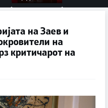
јата на Заев и
покровители на
врз критичарот на