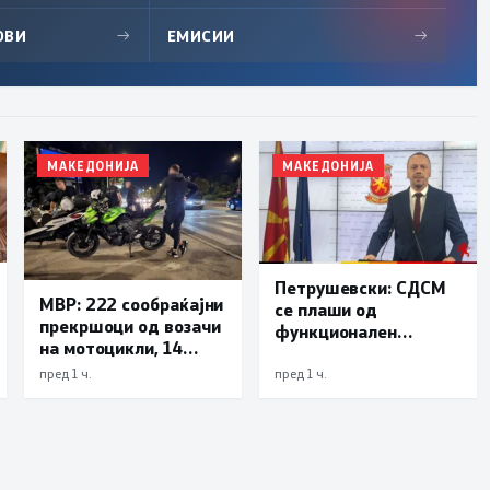
ОВИ
→
ЕМИСИИ
→
МАКЕДОНИЈА
МАКЕДОНИЈА
Петрушевски: СДСМ
МВР: 222 сообраќајни
се плаши од
прекршоци од возачи
функционален
на мотоцикли, 14
систем, „Безбеден
лишени поради
град“ е доказ дека
пред 1 ч.
пред 1 ч.
безобѕирно возење
институциите
функционираат