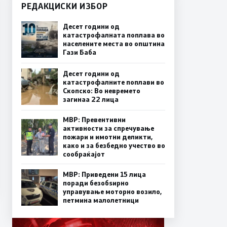
РЕДАКЦИСКИ ИЗБОР
Десет години од
катастрофалната поплава во
населените места во општина
Гази Баба
Десет години од
катастрофалните поплави во
Скопско: Во невремето
загинаа 22 лица
МВР: Превентивни
активности за спречување
пожари и имотни деликти,
како и за безбедно учество во
сообраќајот
МВР: Приведени 15 лица
поради безобѕирно
управување моторно возило,
петмина малолетници