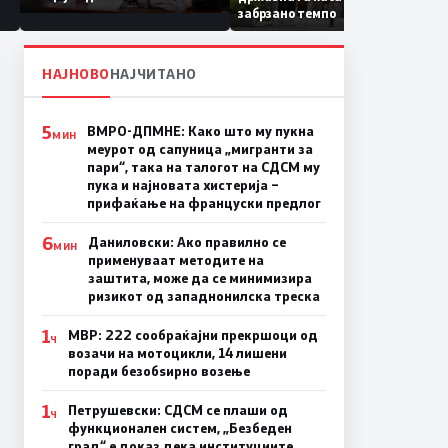
Коридор 8, Македонија
забрзано темпо
станува раскрсница на
Балканот
НАЈНОВО
НАЈЧИТАНО
5
ВМРО-ДПМНЕ: Како што му пукна
МИН
меурот од сапуница „мигранти за
пари“, така на талогот на СДСМ му
пука и најновата хистерија –
прифаќање на француски предлог
6
Даниловски: Ако правилно се
МИН
применуваат методите на
заштита, може да се минимизира
ризикот од западнонилска треска
1
МВР: 222 сообраќајни прекршоци од
Ч
возачи на мотоцикли, 14 лишени
поради безобѕирно возење
1
Петрушевски: СДСМ се плаши од
Ч
функционален систем, „Безбеден
град“ е доказ дека институциите