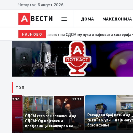
Четврток, 6 август 2026
ВЕСТИ
ДОМА
МАКЕДОНИЈА
НАЈНОВО
19:39
ВМРО-ДПМНЕ: Како што му пукна меурот од с
ТОП
12:30
12:28
Рекорден број казни 
СДСМ сега се исплашени од
сити“ во јули – најмн
СДСМ: Од најголеми
тоците на
брзо возење
предавници еволуираа во
мантираат
најголеми патриоти