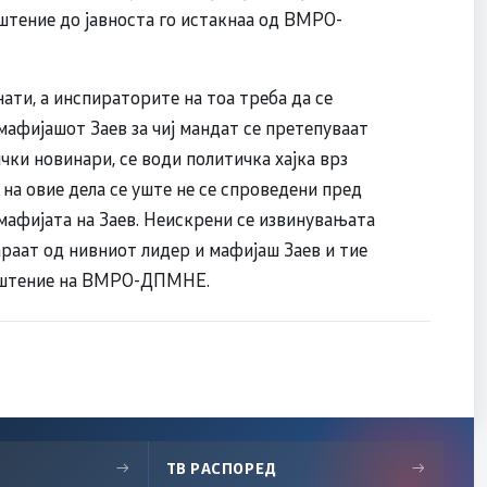
штение до јавноста го истакнаа од ВМРО-
ати, а инспираторите на тоа треба да се
 мафијашот Заев за чиј мандат се претепуваат
чки новинари, се води политичка хајка врз
на овие дела се уште не се спроведени пред
мафијата на Заев. Неискрени се извинувањата
раат од нивниот лидер и мафијаш Заев и тие
оопштение на ВМРО-ДПМНЕ.
→
ТВ РАСПОРЕД
→