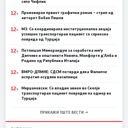
село Чифлик
12
Промовиран првиот графички роман – стрип од
Ч
авторот Бобан Пешов
12
МЗ: Со координирана институционална акција
Ч
успешно транспортиран пациент со сериозна
повреда од Турција
12
Потпишан Меморандум за соработка меѓу
Ч
Делчево и општините Новело, Монфорте д’Алба и
Родино од Република Италија
12
ВМРО-ДПМНЕ: СДСM потврди дека Филипче
Ч
испратил осудени насилници
12
Мерџановски: Со владин авион во Скопје
Ч
транспортиран пациент повреден на одмор во
Турција
ПРИКАЖИ УШТЕ ВЕСТИ →