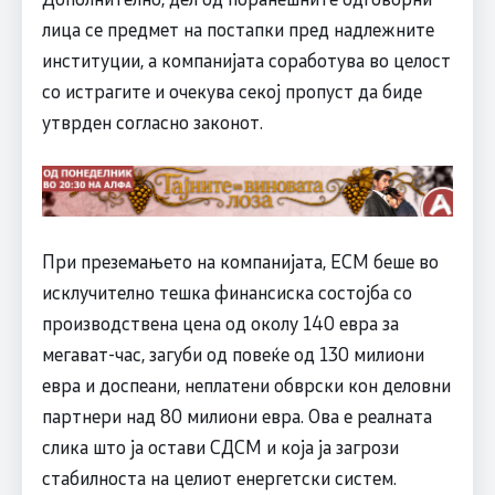
лица се предмет на постапки пред надлежните
институции, а компанијата соработува во целост
со истрагите и очекува секој пропуст да биде
утврден согласно законот.
При преземањето на компанијата, ЕСМ беше во
исклучително тешка финансиска состојба со
производствена цена од околу 140 евра за
мегават-час, загуби од повеќе од 130 милиони
евра и доспеани, неплатени обврски кон деловни
партнери над 80 милиони евра. Ова е реалната
слика што ја остави СДСM и која ја загрози
стабилноста на целиот енергетски систем.