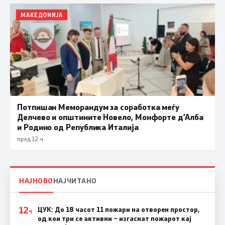
МАКЕДОНИЈА
Потпишан Меморандум за соработка меѓу
Делчево и општините Новело, Монфорте д’Алба
и Родино од Република Италија
пред 12 ч.
НАЈНОВО
НАЈЧИТАНО
12
ЦУК: До 18 часот 11 пожари на отворен простор,
Ч
од кои три се активни – изгаснат пожарот кај