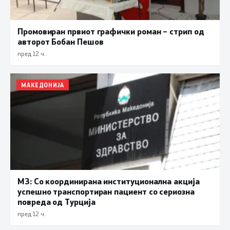
Промовиран првиот графички роман – стрип од
авторот Бобан Пешов
пред 12 ч.
МАКЕДОНИЈА
МЗ: Со координирана институционална акција
успешно транспортиран пациент со сериозна
повреда од Турција
пред 12 ч.