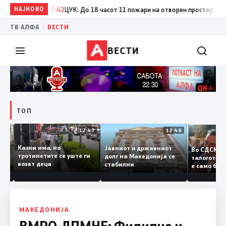
НАЈНОВО
17:42
ЦУК: До 18 часот 11 пожари на отворен простор, од кои 
|
ТВ АЛФА
ВЕСТИ
ВЕСТИ
ТОП
12:50
12:47
12:46
Казни има, но
Јавниот и државниот
Во СДСМ
дии и
тротинетите се уште ги
долг на Македонија се
талогот
возат деца
стабилни
е само 
ието
копија д
Заев
МАКЕДОНИЈА
ВМРО-ДПМНЕ: Филипче и