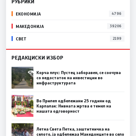
РУБРИКИ
ЕКОНОМИЈА
4796
МАКЕДОНИЈА
39206
СВЕТ
2199
РЕДАКЦИСКИ ИЗБОР
Корча плус: Пустец заборавен, се соочува
со недостаток на инвестиции во
инфраструктурата
Во Прилеп одбележани 25 години од
Карпалак: Нивната жртва е темел на
нашата одговорност
Летна Света Петка, заштитничка на
селото, ја одбележаа Македонците во село