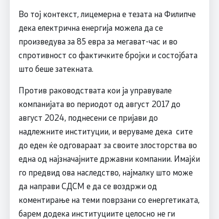
Во тој контекст, лицемерна е тезата на Филипче
дека електрична енергија можела да се
произведува за 85 евра за мегават-час и во
спротивност со фактичките бројки и состојбата
што беше затекната.
Против раководствата кои ја управувале
компанијата во периодот од август 2017 до
август 2024, поднесени се пријави до
надлежните институции, и веруваме дека сите
до еден ќе одговараат за своите злосторства во
една од најзначајните државни компании. Имајќи
го предвид ова наследство, најмалку што може
да направи СДСM е да се воздржи од
коментирање на теми поврзани со енергетиката,
барем додека институциите целосно не ги