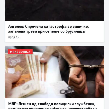
Ангелов: Спречена катастрофа во виничко,
запалена трева при сечење со брусилица
пред 3 ч.
МАКЕДОНИЈА
МВР: Лишен од слобода полициски службеник,
поднесена кривична пријава за „злоупотреба на