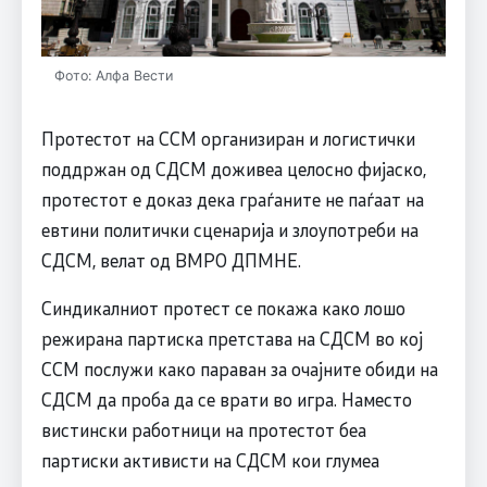
Фото: Алфа Вести
Протестот на ССМ организиран и логистички
поддржан од СДСM доживеа целосно фијаско,
протестот е доказ дека граѓаните не паѓаат на
евтини политички сценарија и злоупотреби на
СДСM, велат од ВМРО ДПМНЕ.
Синдикалниот протест се покажа како лошо
режирана партиска претстава на СДСM во кој
ССМ послужи како параван за очајните обиди на
СДСM да проба да се врати во игра. Наместо
вистински работници на протестот беа
партиски активисти на СДСM кои глумеа