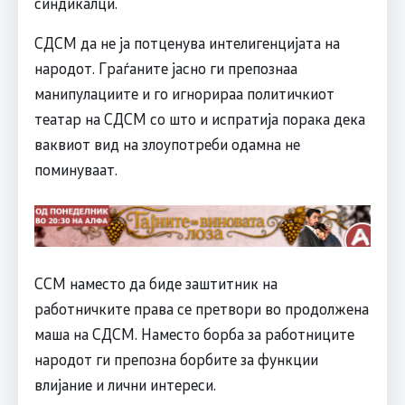
синдикалци.
СДСM да не ја потценува интелигенцијата на
народот. Граѓаните јасно ги препознаа
манипулациите и го игнорираа политичкиот
театар на СДСM со што и испратија порака дека
ваквиот вид на злоупотреби одамна не
поминуваат.
ССМ наместо да биде заштитник на
работничките права се претвори во продолжена
маша на СДСM. Наместо борба за работниците
народот ги препозна борбите за функции
влијание и лични интереси.