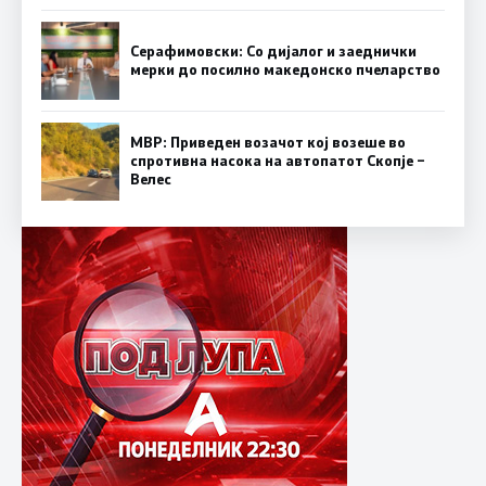
Серафимовски: Со дијалог и заеднички
мерки до посилно македонско пчеларство
МВР: Приведен возачот кој возеше во
спротивна насока на автопатот Скопје –
Велес