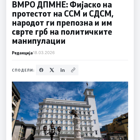
ВМРО ДПМНЕ: Фијаско на
протестот на ССМ и СДСM,
народот ги препозна и им
сврте грб на политичките
манипулации
Редакција
18.03.2026
СПОДЕЛИ: