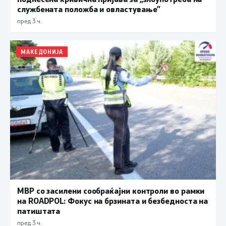
службената положба и овластување”
пред 3 ч.
МАКЕДОНИЈА
МВР со засилени сообраќајни контроли во рамки
на ROADPOL: Фокус на брзината и безбедноста на
патиштата
пред 3 ч.