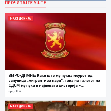
ПРОЧИТАЈТЕ УШТЕ
МАКЕДОНИЈА
ВМРО-ДПМНЕ: Како што му пукна меурот од
сапуница „мигранти за пари“, така на талогот на
СДСМ му пука и најновата хистерија –
прифаќање на француски предлог
пред 11 ч.
МАКЕДОНИЈА