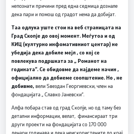
непознати причини пред една седмица дознале
дека пари и помош од градот нема да добијат.
Таа одлука уште стои на веб страницата на
Град Скопје до овој момент. Меѓутоа и од
КИЦ (културно инфомативниот центар) не
убедија дека добиле мејл , со кој се
повлекува подршката за „ Романот на
годината“. Се обидовме да најдеме начин ,
официјално да добиеме соопштение. Но , не
добивме,
вели Ѕвездан Георгиевски, член на
фондацијата „ Славко Јаневски“.
Алфа побара став од град Скопје, но од таму без
детални информации, велат, финансираат три
други проекти на фондацијата со 170 000
денари годинава и дека неискористените до крај