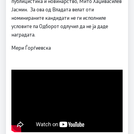
публицистика и новинарство, Мито Хаџивасилев
Јасмин. За ова од Владата велат оти
номинираните кандидати не ги исполниле
условите па Одборот одлучил да не ја даде
наградата.
Мери Ѓорѓиевска