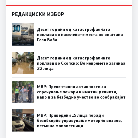
РЕДАКЦИСКИ ИЗБОР
Десет години од катастрофалната
поплава во населените места во општина
Гази Баба
Десет години од катастрофалните
поплави во Скопско: Во невремето загинаа
22 лица
МВР: Превентивни активности за
спречување пожари и имотни деликти,
како и за безбедно учество во сообраќајот
МВР: Приведени 15 лица поради
безобѕирно управување моторно возило,
петмина малолетници