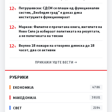
12
Петрушевски: СДСМ се плаши од функционален
Ч
систем, „Безбеден град“ е доказ дека
институциите функционираат
12
Марков: Филипче е прочитана книга, жителите на
Ч
Ново Село ја избираат политиката на резултати,
а не политиката на тензии
12
Вкупно 18 пожари на отворено денеска до 18
Ч
часот, два се активни
ПРИКАЖИ УШТЕ ВЕСТИ →
РУБРИКИ
ЕКОНОМИЈА
4786
МАКЕДОНИЈА
39101
СВЕТ
2194