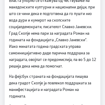
Власта упорно се откажува од чествување на
македонските културни и национални дејци, при
што се чини дека е подготвена да го пушти низ
вода дури и кумирот на скопските
социјалдемократи, писателот Славко Јаневски.
Град Скопје нема пари за наградата Роман на
годината на фондацијата „Славко Јаневски“.
Иако минатата година градската управа
самоиницијативно даде парична поддршка за
наградата, овојпат се предомислија, па во 5 до 12
решија дека нема да помогнат.
На фејсбук страната на фондацијата пишува
дека градот Скопје ја повлекол поддршката за
манифестацијата и наградата Роман на
годината.