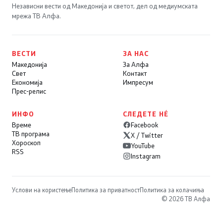
Независни вести од Македонија и светот, дел од медиумската
мрежа ТВ Алфа.
ВЕСТИ
ЗА НАС
Македонија
За Алфа
Свет
Контакт
Економија
Импресум
Прес-релис
ИНФО
СЛЕДЕТЕ НÉ
Време
Facebook
ТВ програма
X / Twitter
Хороскоп
YouTube
RSS
Instagram
Услови на користење
Политика за приватност
Политика за колачиња
© 2026 ТВ Алфа