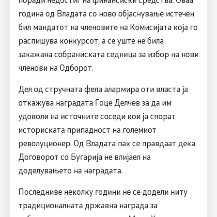
година од Владата со ново објаснување истечен
бил мандатот на членовите на Комисијата која го
распишува конкурсот, а се уште не била
закажана собраниската седница за избор на нови
членови на Одборот.
Дел од стручната фела алармира оти власта ја
откажува наградата Гоце Делчев за да им
удоволи на источните соседи кои ја спорат
историската припадност на големиот
револуционер. Од Владата пак се правдаат дека
Договорот со Бугарија не влијаел на
доделувањето на наградата.
Последниве неколку години не се додели ниту
традиционалната државна награда за