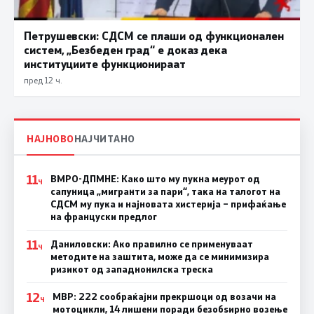
Петрушевски: СДСМ се плаши од функционален
систем, „Безбеден град“ е доказ дека
институциите функционираат
пред 12 ч.
НАЈНОВО
НАЈЧИТАНО
11
ВМРО-ДПМНЕ: Како што му пукна меурот од
Ч
сапуница „мигранти за пари“, така на талогот на
СДСМ му пука и најновата хистерија – прифаќање
на француски предлог
11
Даниловски: Ако правилно се применуваат
Ч
методите на заштита, може да се минимизира
ризикот од западнонилска треска
12
МВР: 222 сообраќајни прекршоци од возачи на
Ч
мотоцикли, 14 лишени поради безобѕирно возење