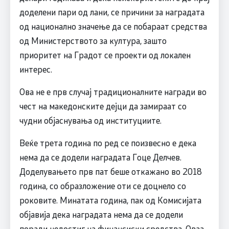
доделени пари од лани, се причини за наградата
од национално значење да се побараат средства
од Министерството за култура, зашто
приоритет на Градот се проекти од локален
интерес.
Ова не е прв случај традиционалните награди во
чест на македонските дејци да замираат со
чудни објаснувања од институциите.
Веќе трета година по ред се поизвесно е дека
нема да се додели наградата Гоце Делчев.
Доделувањето прв пат беше откажано во 2018
година, со образложение оти се доцнело со
роковите. Минатата година, пак од Комисијата
објавија дека наградата нема да се додели
поради недостиг на финансиски средства. Оваа