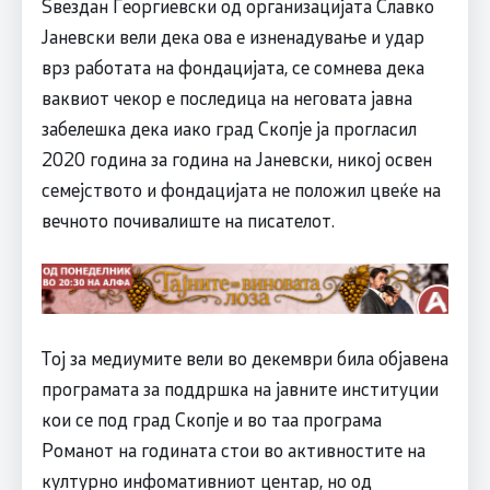
Sвездан Георгиевски од организацијата Славко
Јаневски вели дека ова е изненадување и удар
врз работата на фондацијата, се сомнева дека
ваквиот чекор е последица на неговата јавна
забелешка дека иако град Скопје ја прогласил
2020 година за година на Јаневски, никој освен
семејството и фондацијата не положил цвеќе на
вечното почивалиште на писателот.
Тој за медиумите вели во декември била објавена
програмата за поддршка на јавните институции
кои се под град Скопје и во таа програма
Романот на годината стои во активностите на
културно инфомативниот центар, но од