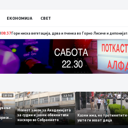
ЕКОНОМИЈА
СВЕТ
брзо ширење на пожари на отворен простор и шумски пожари поради мно
18:06
12:50
аботување
Новиот закон за Академијата
за судии и јавни обвинители
Казни има, но тротинет
 историски
наскоро во Собранието
уште ги возат деца
1,3%