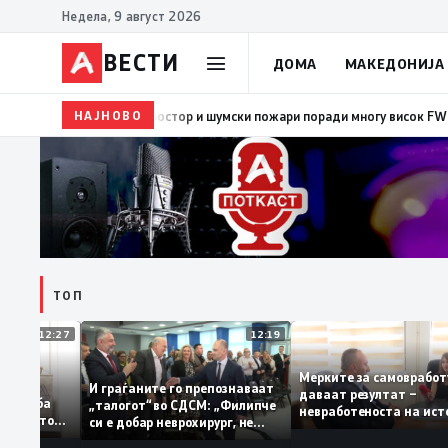
Недела, 9 август 2026
ВЕСТИ
ДОМА
МАКЕДОНИЈА
НАЈНОВО
08:38
ЦУК: Попладнево зголемен ризик од појава и 
ТОП
12:27
12:19
Мерките за самовр
руваат: За
И граѓаните го препознаваат
даваат резултат –
ација треба
„талогот“ во СДСМ: „Филипче
невработеноста на
а домашното
си е добар неврохирург, не
најниско ниво од 1
треба се занимава со