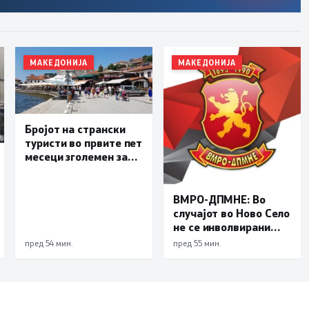
МАКЕДОНИЈА
МАКЕДОНИЈА
Бројот на странски
туристи во првите пет
месеци зголемен за
23,6 отсто,
Македонија се
позиционира како
ВМРО-ДПМНЕ: Во
атрактивна
случајот во Ново Село
туристичка
не се инволвирани
дестинација
деца, туку возрасни
пред 54 мин.
пред 55 мин.
луѓе на Заев, осудени
насилници и
наркомани