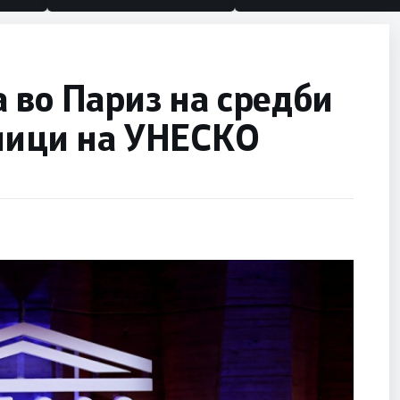
 во Париз на средби
вници на УНЕСКО