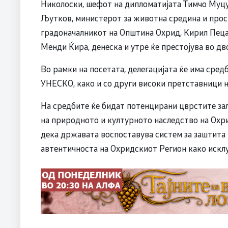
Николоски, шефот на дипломатијата Тимчо Муцу
Љутков, министерот за животна средина и про
градоначалникот на Општина Охрид, Кирил Пеца
Менди Ќира, денеска и утре ќе престојува во дв
Во рамки на посетата, делегацијата ќе има сред
УНЕСКО, како и со други високи претставници 
На средбите ќе бидат потенцирани цврстите зал
на природното и културното наследство на Охри
дека државата воспоставува систем за заштита 
автентичноста на Охридскиот Регион како искл