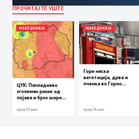
ПРОЧИТАЈТЕ УШТЕ
МАКЕДОНИЈА
МАКЕДОНИЈА
Гори ниска
вегетација, дрва и
пченка во Горно
ЦУК: Попладнево
Лисиче и депонијата
зголемен ризик од
на излезот од Крива
појава и брзо ширење
Паланка
на пожари на отворен
простор и шумски
пред 53 мин.
пред 54 мин.
пожари поради многу
висок FWI