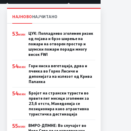
НАЈНОВО
НАЈЧИТАНО
53
ЦУК: Попладнево зголемен ризик
МИН
од појава и брзо ширење на
пожари на отворен простор и
шумски пожари поради многу
висок FWI
54
Гори ниска вегетација, дрва и
МИН
пченка во Горно Лисиче и
депонијата на излезот од Крива
Паланка
54
Бројот на странски туристи во
МИН
првите пет месеци зголемен за
23,6 отсто, Македонија се
позиционира како атрактивна
туристичка дестинација
55
ВМРО-ДПМНЕ: Во случајот во
МИН
Ново Село не се инволвирани