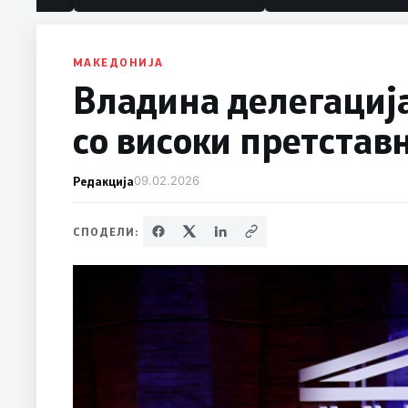
политика“
МАКЕДОНИЈА
Владина делегација
со високи претста
Редакција
09.02.2026
СПОДЕЛИ: