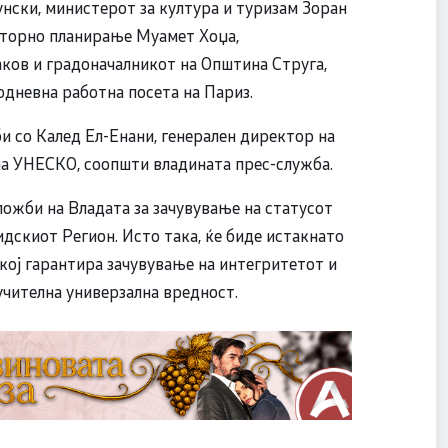
нски, министерот за култура и туризам Зоран
сторно планирање Муамет Хоџа,
ков и градоначалникот на Општина Струга,
одневна работна посета на Париз.
би со Калед Ел-Енани, генерален директор на
на УНЕСКО, соопшти владината прес-служба.
ожби на Владата за зачувување на статусот
дскиот Регион. Исто така, ќе биде истакнато
кој гарантира зачувување на интегритетот и
учителна универзална вредност.