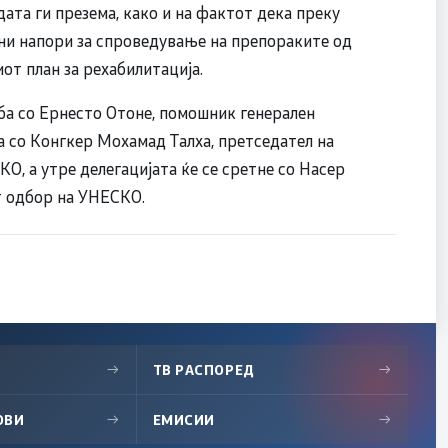
дата ги презема, како и на фактот дека преку
ни напори за спроведување на препораките од
от план за рехабилитација.
дба со Ернесто Отоне, помошник генерален
 со Конгкер Мохамад Талха, претседател на
КО, а утре делегацијата ќе се сретне со Насер
т одбор на УНЕСКО.
→
ТВ РАСПОРЕД
→
ОВИ
→
ЕМИСИИ
→