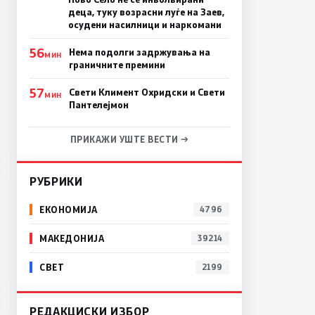
деца, туку возрасни луѓе на Заев,
осудени насилници и наркомани
56
Нема подолги задржувања на
МИН
граничните премини
57
Свети Климент Охридски и Свети
МИН
Пантелејмон
ПРИКАЖИ УШТЕ ВЕСТИ →
РУБРИКИ
ЕКОНОМИЈА
4796
МАКЕДОНИЈА
39214
СВЕТ
2199
РЕДАКЦИСКИ ИЗБОР