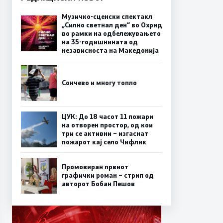
Музичко-сценски спектакл
„Силно светнал ден“ во Охрид
во рамки на одбележувањето
на 35-годишнината од
независноста на Македонија
Сончево и многу топло
ЦУК: До 18 часот 11 пожари
на отворен простор, од кои
три се активни – изгаснат
пожарот кај село Чифлик
Промовиран првиот
графички роман – стрип од
авторот Бобан Пешов