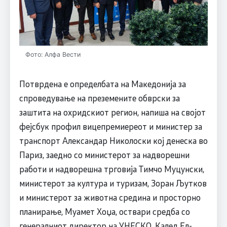
Фото: Алфа Вести
Потврдена е определбата на Македонија за
спроведување на преземените обврски за
заштита на охридскиот регион, напиша на својот
фејсбук профил вицепремиереот и министер за
транспорт Александар Николоски кој денеска во
Париз, заедно со министерот за надворешни
работи и надворешна трговија Тимчо Муцунски,
министерот за култура и туризам, Зоран Љутков
и министерот за животна средина и просторно
планирање, Муамет Хоџа, оствари средба со
генералниот директор на УНЕСКО, Калед Ел-