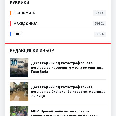
РУБРИКИ
ЕКОНОМИЈА
4786
МАКЕДОНИЈА
39101
СВЕТ
2194
РЕДАКЦИСКИ ИЗБОР
Десет години од катастрофалната
поплава во населените места во општина
Гази Баба
Десет години од катастрофалните
поплави во Скопско: Во невремето загинаа
22 лица
МВР: Превентивни активности за
спречување пожари и имотни деликти,