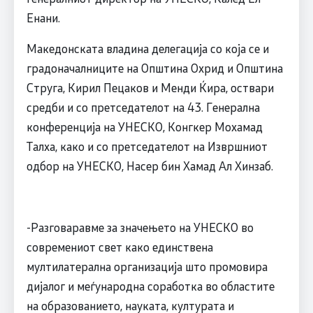
Енани.
Македонската владина делегација со која се и
градоначалниците на Општина Охрид и Општина
Струга, Кирил Пецаков и Менди Ќира, оствари
средби и со претседателот на 43. Генерална
конференција на УНЕСКО, Конгкер Мохамад
Талха, како и со претседателот на Извршниот
одбор на УНЕСКО, Насер бин Хамад Ал Хинзаб.
-Разговаравме за значењето на УНЕСКО во
современиот свет како единствена
мултилатерална организација што промовира
дијалог и меѓународна соработка во областите
на образованието, науката, културата и