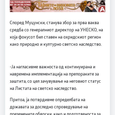
Според Муцунски, станува збор за прва ваква
средба со генералниот директор на УНЕСКО, на
која фокусот бил ставен на охридскиот регион
како природно и културно светско наследство.
-Ја нагласивме важноста од континуирана и
навремена имплементација на препораките за
заштита, со цел зачувување на неговиот статус
на Листата на светско наследство.
Притоа, ја потврдивме определбата на
државата за доследно спроведување на
преземените обврски, како и подготвеноста за