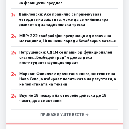
на француски предлог
1
Даниловски: Ако правилно се применуваат
Ч
методите на заштита, може да се минимизира
ризикот од западнонилска треска
2
МВР: 222 сообраќајни прекршоци од возачи на
Ч
мотоцикли, 14 лишени поради безобѕирно возење
2
Петрушевски: СДСМ се плаши од функционален
Ч
систем, „Безбеден град“ е доказ дека
институциите функционираат
2
Марков: Филипче е прочитана книга, жителите на
Ч
Ново Село ја избираат политиката на резултати, а
не политиката на тензии
2
Вкупно 18 пожари на отворено денеска до 18
Ч
часот, два се активни
ПРИКАЖИ УШТЕ ВЕСТИ →