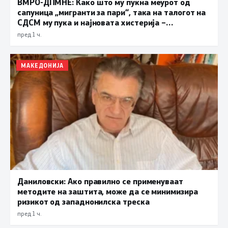
ВМРО-ДПМНЕ: Како што му пукна меурот од
сапуница „мигранти за пари“, така на талогот на
СДСМ му пука и најновата хистерија –
прифаќање на француски предлог
пред 1 ч.
МАКЕДОНИЈА
Даниловски: Ако правилно се применуваат
методите на заштита, може да се минимизира
ризикот од западнонилска треска
пред 1 ч.