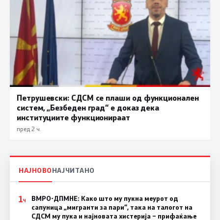
Петрушевски: СДСМ се плаши од функционален
систем, „Безбеден град“ е доказ дека
институциите функционираат
пред 2 ч.
НАЈНОВО
НАЈЧИТАНО
1
ВМРО-ДПМНЕ: Како што му пукна меурот од
Ч
сапуница „мигранти за пари“, така на талогот на
СДСМ му пука и најновата хистерија – прифаќање