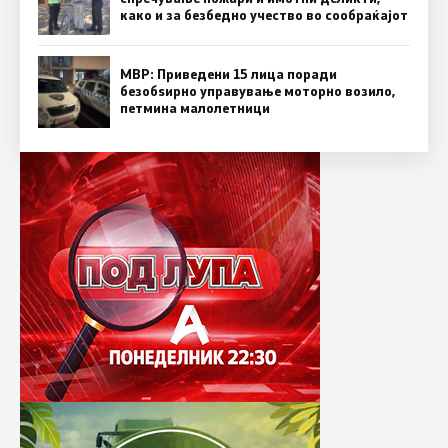
како и за безбедно учество во сообраќајот
МВР: Приведени 15 лица поради
безобѕирно управување моторно возило,
петмина малолетници