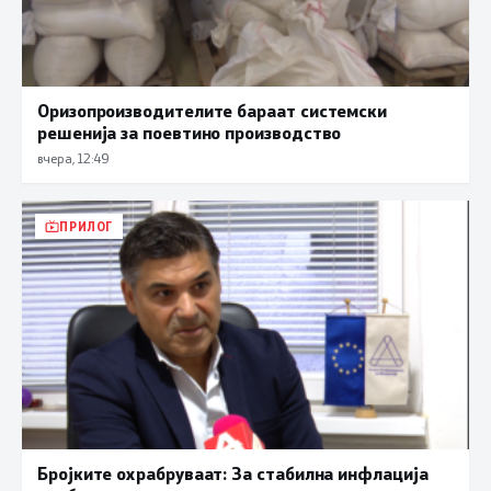
Оризопроизводителите бараат системски
решенија за поевтино производство
вчера, 12:49
ПРИЛОГ
Бројките охрабруваат: За стабилна инфлација