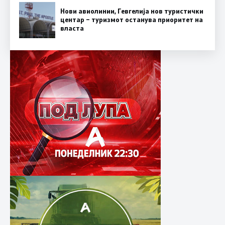
Нови авиолинии, Гевгелија нов туристички
центар – туризмот останува приоритет на
власта