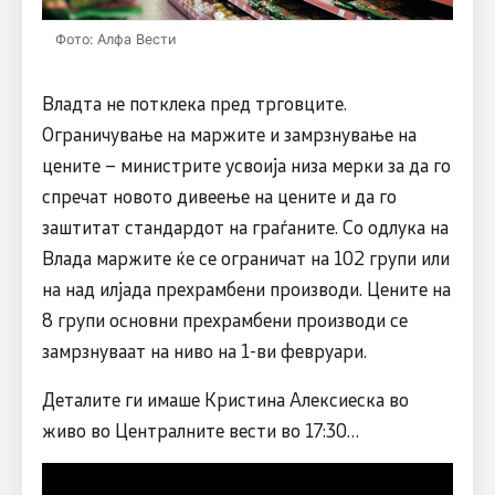
Фото: Алфа Вести
Владта не потклека пред трговците.
Ограничување на маржите и замрзнување на
цените – министрите усвоија низа мерки за да го
спречат новото дивеење на цените и да го
заштитат стандардот на граѓаните. Со одлука на
Влада маржите ќе се ограничат на 102 групи или
на над илјада прехрамбени производи. Цените на
8 групи основни прехрамбени производи се
замрзнуваат на ниво на 1-ви февруари.
Деталите ги имаше Кристина Алексиеска во
живо во Централните вести во 17:30…