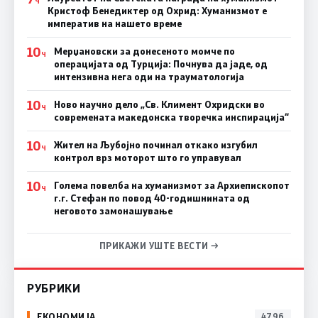
Ч
Кристоф Бенедиктер од Охрид: Хуманизмот е
императив на нашето време
10
Мерџановски за донесеното момче по
Ч
операцијата од Турција: Почнува да јаде, од
интензивна нега оди на трауматологија
10
Ново научно дело „Св. Климент Охридски во
Ч
современата македонска творечка инспирација“
10
Жител на Љубојно починал откако изгубил
Ч
контрол врз моторот што го управувал
10
Голема повелба на хуманизмот за Архиепископот
Ч
г.г. Стефан по повод 40-годишнината од
неговото замонашување
ПРИКАЖИ УШТЕ ВЕСТИ →
РУБРИКИ
ЕКОНОМИЈА
4796