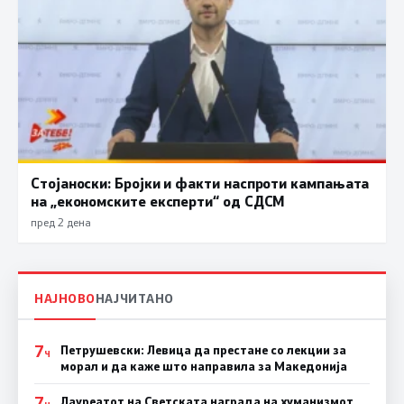
Стојаноски: Бројки и факти наспроти кампањата
на „економските експерти“ од СДСM
пред 2 дена
НАЈНОВО
НАЈЧИТАНО
7
Петрушевски: Левица да престане со лекции за
Ч
морал и да каже што направила за Македонија
7
Лауреатот на Светската награда на хуманизмот