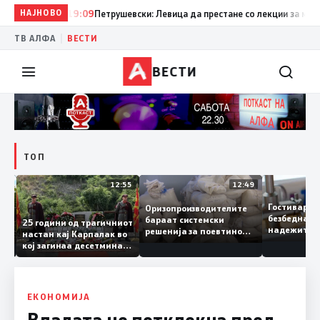
НАЈНОВО
19:09
Петрушевски: Левица да престане со лекции за морал 
|
ТВ АЛФА
ВЕСТИ
ВЕСТИ
ТОП
13:04
12:55
12:49
Гостивар 
Оризопроизводителите
безбедна
бараат системски
нија
25 години од трагичниот
надежите
решенија за поевтино
настан кај Карпалак во
следната
производство
кој загинаа десетмина
може да с
македонски бранители
ЕКОНОМИЈА
Владата не потклекна пред