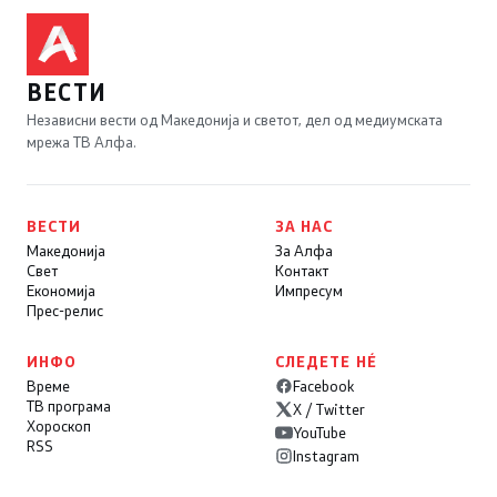
ВЕСТИ
Независни вести од Македонија и светот, дел од медиумската
мрежа ТВ Алфа.
ВЕСТИ
ЗА НАС
Македонија
За Алфа
Свет
Контакт
Економија
Импресум
Прес-релис
ИНФО
СЛЕДЕТЕ НÉ
Време
Facebook
ТВ програма
X / Twitter
Хороскоп
YouTube
RSS
Instagram