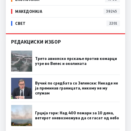
МАКЕДОНИЈА
39245
СВЕТ
2201
РЕДАКЦИСКИ ИЗБОР
Трето авионско прскање против комарци
утре во Велес и околината
Вучиќ по средбата со Зеленски: Никаде не
ја преминав границата, никому не му
служам
Грција гори: Над 400 пожари за 10 дена,
ветерот оневозможува да се гасат од небо