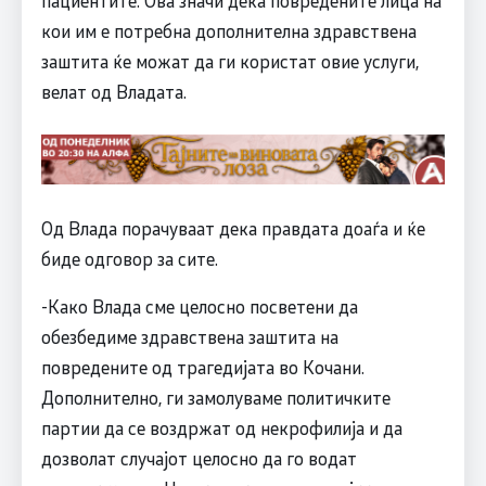
пациентите. Ова значи дека повредените лица на
кои им е потребна дополнителна здравствена
заштита ќе можат да ги користат овие услуги,
велат од Владата.
Од Влада порачуваат дека правдата доаѓа и ќе
биде одговор за сите.
-Како Влада сме целосно посветени да
обезбедиме здравствена заштита на
повредените од трагедијата во Кочани.
Дополнително, ги замолуваме политичките
партии да се воздржат од некрофилија и да
дозволат случајот целосно да го водат