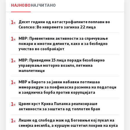
НАЈНОВО
НАЈЧИТАНО
1
Десет години од катастрофалните поплави во
Ч
Скопско: Во невремето загинаа 22 лица
1
МВР: Превентивни активности за спречување
Ч
пожари и имотни деликти, како и за безбедно
учество во сообраќајот
1
МВР: Приведени 15 лица поради безобѕирно
Ч
управување моторно возило, петмина
малолетници
1
МВР и Бирото за јавни набавки потпишаа
Ч
меморандум за поефикасна размена на податоци
и заедничка борба против корупцијата
1
Црвен крст Крива Паланка реализираше
Ч
активности за заштита од топлотен бран
1
Лишен од слобода маж од Боговиње кој пукал на
Ч
семејна веселба, а куршум оштетил покрив на куќа