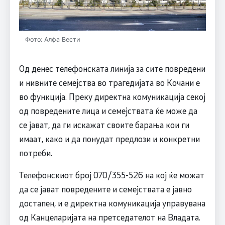
Фото: Алфа Вести
Од денес телефонската линија за сите повредени
и нивните семејства во трагедијата во Кочани е
во функција. Преку директна комуникација секој
од повредените лица и семејствата ќе може да
се јават, да ги искажат своите барања кои ги
имаат, како и да понудат предлози и конкретни
потреби.
Телефонскиот број 070/355-526 на кој ќе можат
да се јават повредените и семејствата е јавно
достапен, и е директна комуникација управувана
од Канцеларијата на претседателот на Владата.