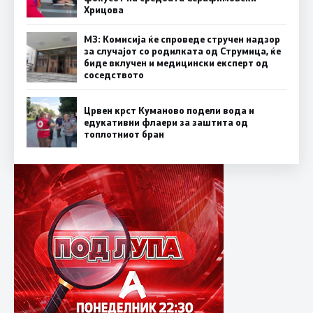
Хрицова
МЗ: Комисија ќе спроведе стручен надзор
за случајот со родилката од Струмица, ќе
биде вклучен и медицински експерт од
соседството
Црвен крст Куманово подели вода и
едукативни флаери за заштита од
топлотниот бран