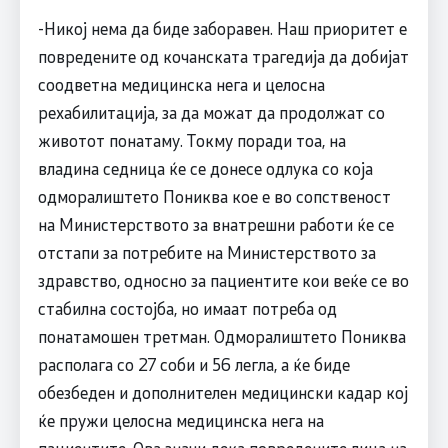
-Никој нема да биде заборавен. Наш приоритет е
повредените од кочанската трагедија да добијат
соодветна медицинска нега и целосна
рехабилитација, за да можат да продолжат со
животот понатаму. Токму поради тоа, на
владина седница ќе се донесе одлука со која
одморалиштето Пониква кое е во сопственост
на Министерството за внатрешни работи ќе се
отстапи за потребите на Министерството за
здравство, односно за пациентите кои веќе се во
стабилна состојба, но имаат потреба од
понатамошен третман. Одморалиштето Пониква
располага со 27 соби и 56 легла, а ќе биде
обезбеден и дополнителен медицински кадар кој
ќе пружи целосна медицинска нега на