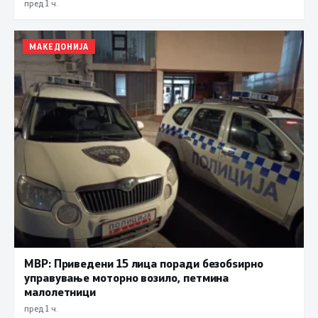
пред 1 ч.
МАКЕДОНИЈА
МВР: Приведени 15 лица поради безобѕирно
управување моторно возило, петмина
малолетници
пред 1 ч.