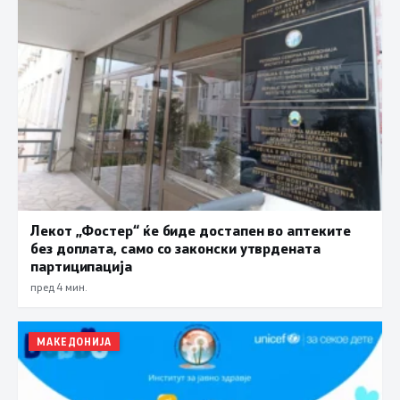
Лекот „Фостер“ ќе биде достапен во аптеките
без доплата, само со законски утврдената
партиципација
пред 4 мин.
МАКЕДОНИЈА