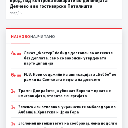
Брод, под контрола пожарите во депонијата
Делчево и во гостиварско Паталишта
пред 1 ч.
НАЈНОВО
НАЈЧИТАНО
4
Лекот „Фостер“ ќе биде достапен во аптеките
МИН
без доплата, само со законски утврдената
партиципација
6
ИЈЗ: Нови содржини на апликацијата „Беббо“ во
МИН
рамки на Светската недела на доењето
1
Трамп: Две работи ја убиваат Европа – првата е
Ч
имиграцијата, втората е енергијата
1
Зеленски ги отповика украинските амбасадори во
Ч
Албанија, Хрватска и Црна Гора
1
Зголемен интензитетот на сообраќај, нема подолги
Ч