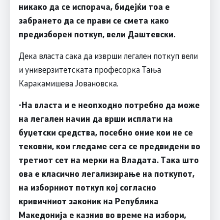
никако да се испорача, бидејќи тоа е
забрането да се прави се смета како
предизборен поткуп, вели Даштевски.
Дека власта сака да изврши легален поткуп вели
и универзитетската професорка Тања
Каракамишева Јовановска.
-На власта и е неопходно потребно да може
на легален начин да врши исплати на
буџетски средства, посебно оние кои не се
тековни, кои гледаме сега се предвидени во
третиот сет на мерки на Владата. Така што
ова е класично легализирање на поткупот,
на изборниот поткуп кој согласно
кривичниот законик на Република
Македонија е казнив во време на избори,