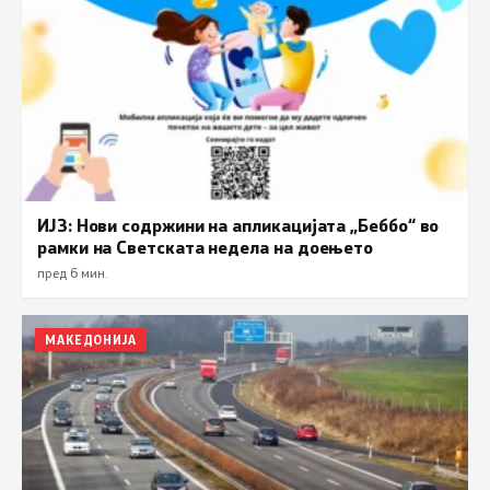
ИЈЗ: Нови содржини на апликацијата „Беббо“ во
рамки на Светската недела на доењето
пред 6 мин.
МАКЕДОНИЈА