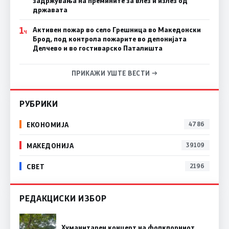
задржувања на премините за влез и излез од
државата
1
Активен пожар во село Грешница во Македонски
Ч
Брод, под контрола пожарите во депонијата
Делчево и во гостиварско Паталишта
ПРИКАЖИ УШТЕ ВЕСТИ →
РУБРИКИ
ЕКОНОМИЈА
4786
МАКЕДОНИЈА
39109
СВЕТ
2196
РЕДАКЦИСКИ ИЗБОР
Хуманитарен концерт на фолклорниот