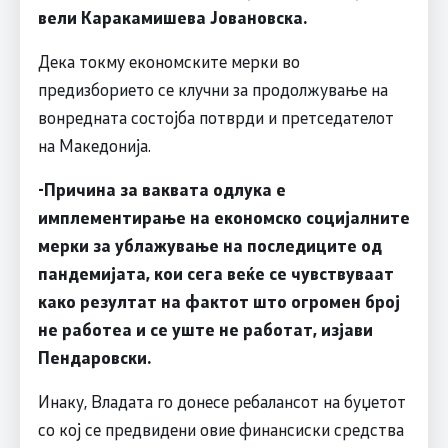
вели Каракамишева Јовановска.
Дека токму економските мерки во
предизборието се клучни за продолжување на
вонредната состојба потврди и претседателот
на Македонија.
-Причина за ваквата одлука е
имплементирање на економско социјалните
мерки за ублажување на последиците од
пандемијата, кои сега веќе се чувствуваат
како резултат на фактот што огромен број
не работеа и се уште не работат, изјави
Пендаровски.
Инаку, Владата го донесе ребалансот на буџетот
со кој се предвидени овие финансиски средства