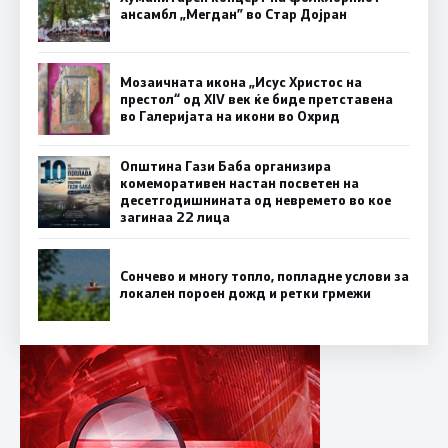
ансамбл „Мегдан” во Стар Дојран
Мозаичната икона „Исус Христос на
престол“ од XIV век ќе биде претставена
во Галеријата на икони во Охрид
Општина Гази Баба организира
комеморативен настан посветен на
десетгодишнината од невремето во кое
загинаа 22 лица
Сончево и многу топло, попладне услови за
локален пороен дожд и ретки грмежи