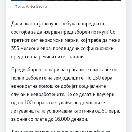
Фото: Алфа Вести
Дали власта ја злоупотребува вонредната
состојба за да изврши предизборен поткуп? Со
третиот сет економски мерки, кој треба да тежи
355 милиони евра, предвидени се финансиски
средства за речиси сите граѓани.
Предизборно со пари на граѓаните власта ќе ги
полни џебовите на земјоделците. По 150 евра
еднократна помош ќе добијат социјалните
случаи и невработените. Ќе се делат и ваучери
од по 100 евра за летување во домашните
летувалишта, плус домашна картичка од 50 евра,
за оние со плата до 16.000 денари.
Дали оваа помош е искрена или само обид за