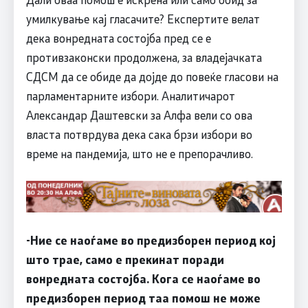
умилкување кај гласачите? Експертите велат
дека вонредната состојба пред се е
противзаконски продолжена, за владејачката
СДСМ да се обиде да дојде до повеќе гласови на
парламентарните избори. Аналитичарот
Александар Даштевски за Алфа вели со ова
власта потврдува дека сака брзи избори во
време на пандемија, што не е препорачливо.
-Ние се наоѓаме во предизборен период кој
што трае, само е прекинат поради
вонредната состојба. Кога се наоѓаме во
предизборен период таа помош не може