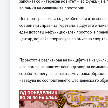
започнаа со интересен новитет – во функција е
во рамки на училишните простории.
Центарот располага со две обновени и целосно
современи справи за теретана, а другата е намен
еден дотогаш нефункционален простор, е прена
центар, кој веќе прераснува во омилено спортск
Проектот е реализиран на иницијатива на учил
и со помош на општествено одговорни компании
соработка меѓу локалната самоуправа, образовн
наведува во соопоштението што денеска го обја