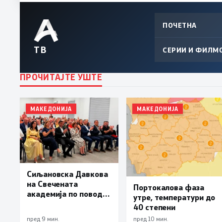
ПОЧЕТНА
ТВ
СЕРИИ И ФИЛМ
ПРОЧИТАЈТЕ УШТЕ
МАКЕДОНИЈА
МАКЕДОНИЈА
Сиљановска Давкова
на Свечената
Портокалова фаза
академија по повод
утре, температури до
„30 години Општина
40 степени
Вевчани“
пред 9 мин.
пред 10 мин.