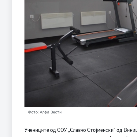
Фото: Алфа Вести
Учениците од ООУ „Славчо Стојменски“ од Виниц