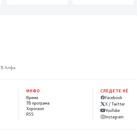
исклучиво за
потребите на
државата
 ТВ Алфа.
ИНФО
СЛЕДЕТЕ НÉ
Време
Facebook
ТВ програма
X / Twitter
Хороскоп
YouTube
RSS
Instagram