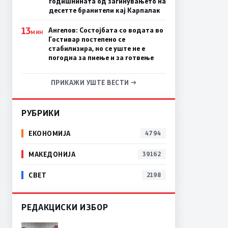
годишнината од загинувањето на
десетте бранители кај Карпалак
13
Ангелов: Состојбата со водата во
МИН
Гостивар постепено се
стабилизира, но се уште не е
погодна за пиење и за готвење
ПРИКАЖИ УШТЕ ВЕСТИ →
РУБРИКИ
ЕКОНОМИЈА
4794
МАКЕДОНИЈА
39162
СВЕТ
2198
РЕДАКЦИСКИ ИЗБОР