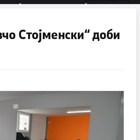
половина тунел во сле
улица, сега имаме цел
чо Стојменски“ доби