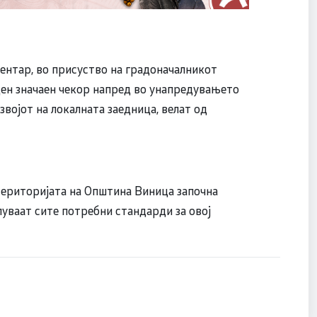
ентар, во присуство на градоначалникот
ен значаен чекор напред во унапредувањето
азвојот на локалната заедница, велат од
територијата на Општина Виница започна
луваат сите потребни стандарди за овој