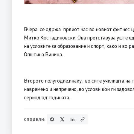
Вчера се одржа првиот час во новиот фитнес ц
Митко Костадиновски. Ова претставува уште ед
на условите за образование и спорт, како и во р
Општина Виница.
Второто полугодие,инаку, во сите училишта на 
навремено и непречено, во услови кои ги задово
период од годината.
СПОДЕЛИ: