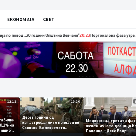
ЕКОНОМИЈА
СВЕТ
повод „30 години Општина Вевчани“
20:23
Портокалова фаза утре, темпе
12:12
15:20
Десет години од
ат стабилни
Мицкоски за третата 
катастрофалните поплави во
амо 0,1% на
железничката делниц
Скопско: Во невремето
а годишно
Паланка – Деве Баир:
загинаа 22 лица
Проектот нема да зав