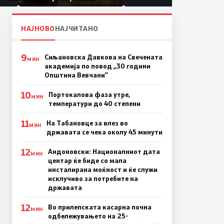
првачиња помалку
па
ина
НАЈНОВО
НАЈЧИТАНО
9
Сиљановска Давкова на Свечената
МИН
академија по повод „30 години
Општина Вевчани“
10
Портокалова фаза утре,
МИН
температури до 40 степени
11
На Табановце за влез во
МИН
државата се чека околу 45 минути
12
Андоновски: Националниот дата
МИН
центар ќе биде со мала
инсталирана моќност и ќе служи
исклучиво за потребите на
државата
12
Во прилепската касарна почна
МИН
одбележувањето на 25-