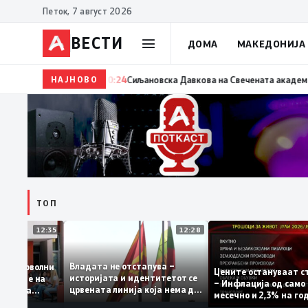
Петок, 7 август 2026
ВЕСТИ
ДОМА
МАКЕДОНИЈА
НАЈНОВО
20:24
Сиљановска Давкова на Свечената академија по 
ТОП
12:35
12:28
Владата не отстапува –
те се задоволни
Цените останува
историјата и идентитетот се
а учениците на
– Инфлација од с
црвената линија која нема да
 државната
месечно и 2,3% н
се погази
ниво