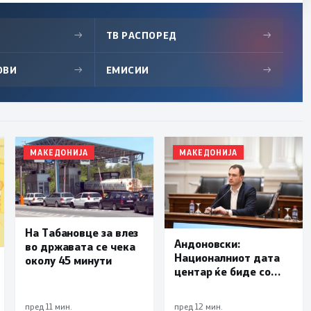
→
ТВ РАСПОРЕД
→
ОВИ
→
ЕМИСИИ
→
МАКЕДОНИЈА
МАКЕДОНИЈА
На Табановце за влез
Андоновски:
во државата се чека
Националниот дата
околу 45 минути
центар ќе биде со
мала инсталирана
моќност и ќе служи
пред 11 мин.
пред 12 мин.