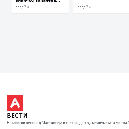
трева при сечење со
пред 7 ч.
пред 7 ч.
брусилица
ВЕСТИ
Независни вести од Македонија и светот, дел од медиумската мрежа