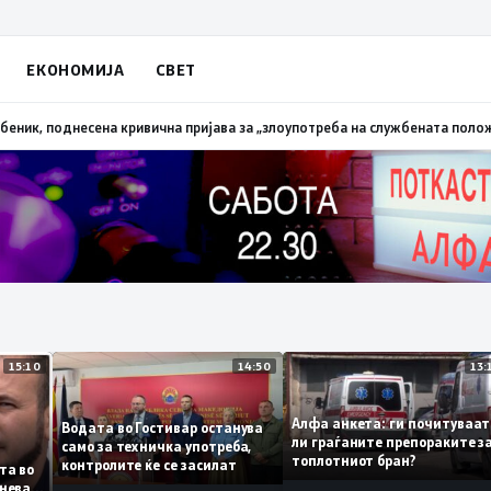
ЕКОНОМИЈА
СВЕТ
запалена трева при сечење со брусилица
19:21
МВР: Лишен од слобода пол
15:10
14:50
Алфа анкета: ги почитув
Водата во Гостивар останува
ли граѓаните препоракит
само за техничка употреба,
топлотниот бран?
контролите ќе се засилат
листа во
 сомнева