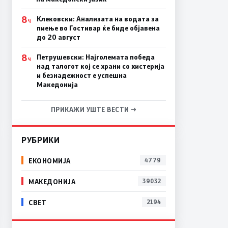
8
Клековски: Анализата на водата за
Ч
пиење во Гостивар ќе биде објавена
до 20 август
8
Петрушевски: Најголемата победа
Ч
над талогот кој се храни со хистерија
и безнадежност е успешна
Македонија
ПРИКАЖИ УШТЕ ВЕСТИ →
РУБРИКИ
ЕКОНОМИЈА
4779
МАКЕДОНИЈА
39032
СВЕТ
2194