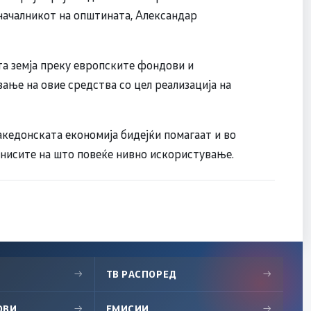
оначалникот на општината, Александар
та земја преку европските фондови и
ање на овие средства со цел реализација на
кедонската економија бидејќи помагаат и во
изнисите на што повеќе нивно искористување.
→
ТВ РАСПОРЕД
→
ОВИ
→
ЕМИСИИ
→