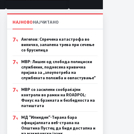
состојба
НАЈНОВО
НАЈЧИТАНО
7
Ангелов: Спречена катастрофа во
Ч
виничко, запалена трева при сечење
со брусилица
7
МВР: Лишен од слобода полициски
Ч
службеник, поднесена кривична
пријава за „злоупотреба на
службената положба и овластување”
7
МВР со засилени сообраќајни
Ч
контроли во рамки на ROADPOL:
Фокус на брзината и безбедноста на
патиштата
7
МД “Илинден“-Тирана бара
Ч
официјалната веб-страна на
Општина Пустец да биде достапна и
на македонски јазик