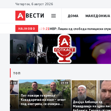
Четврток, 6 август 2026
ВЕСТИ
ДОМА
МАКЕДОНИЈА
НАЈНОВО
19:22
Ангелов: Спречена катастрофа во виничко, 
ТОП
12:39
15:38
Пет пожари го кренаа
ма: За
Кавадаречко на нозе – огнот
орма му
Двајца Албанци од
под контрола, се очекува
нците од
Македонија на црна 
целосно гаснење
 кога му гори
Албанија: Тирана се