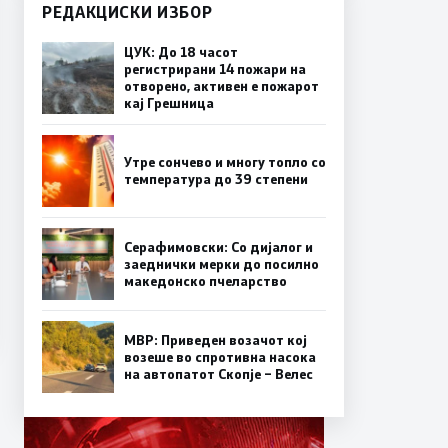
РЕДАКЦИСКИ ИЗБОР
ЦУК: До 18 часот
регистрирани 14 пожари на
отворено, активен е пожарот
кај Грешница
Утре сончево и многу топло со
температура до 39 степени
Серафимовски: Со дијалог и
заеднички мерки до посилно
македонско пчеларство
МВР: Приведен возачот кој
возеше во спротивна насока
на автопатот Скопје – Велес