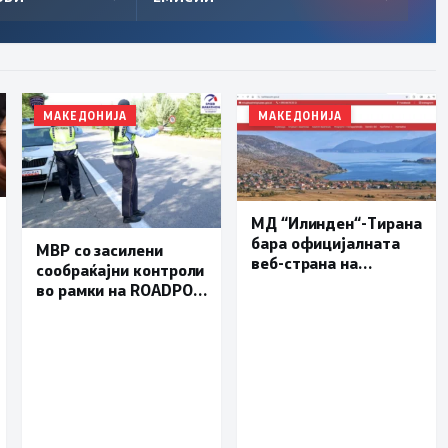
МАКЕДОНИЈА
МАКЕДОНИЈА
МД “Илинден“-Тирана
бара официјалната
МВР со засилени
веб-страна на
сообраќајни контроли
Општина Пустец да
во рамки на ROADPOL:
биде достапна и на
Фокус на брзината и
македонски јазик
безбедноста на
патиштата