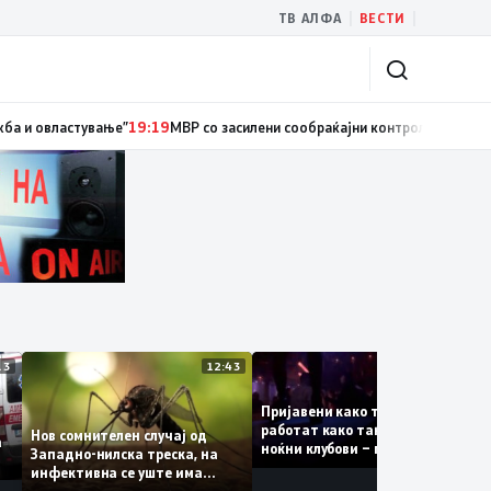
|
|
ТВ АЛФА
ВЕСТИ
ициски службеник, поднесена кривична пријава за „злоупотреба на слу
13:13
12:43
12:4
Пријавени како туристки, а
аат
работат како танчерки во
Нов сомнителен случај од
е за
ноќни клубови – полицијата
Западно-нилска треска, на
откри сомнителна шема за
инфективна се уште има
можна трговија со луѓе
пациенти во критична