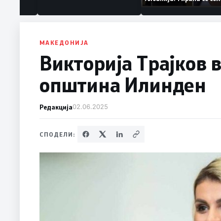
аат „персона
дека работеле за
терористички орган
МАКЕДОНИЈА
Викторија Трајков в
општина Илинден
Редакција
02.06.2025
СПОДЕЛИ: