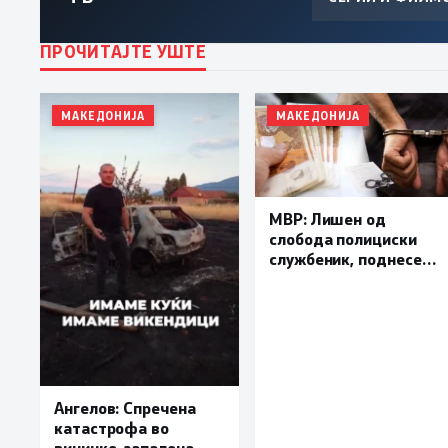
ПРОЧИТАЈТЕ УШТЕ
МАКЕДОНИЈА
МАКЕДОНИЈА
МВР: Лишен од
слобода полициски
службеник, поднесена
кривична пријава за
„злоупотреба на
службената положба
и овластување”
Ангелов: Спречена
катастрофа во
виничко, запалена