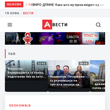
НАЈНОВО
19:39
ВМРО-ДПМНЕ: Како што му пукна меурот од сапуница „ми
|
ТВ АЛФА
ВЕСТИ
ВЕСТИ
ТОП
12:03
11:43
09:08
Мицкоски:
Акумулациите се полни,
рант
Николоски: Почнуваме
подготвени сме за сите
Простор 
а за
со реализација на
ризици, не размислување
– државн
а
третата секција од
за поскапување на
полни со
железничкиот Коридор
струјата
8, Македонија станува
раскрсница на Балканот
ЕКОНОМИЈА