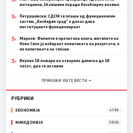
Ч
мотоцикли, 14 лишени поради безобѕирно возење
3
Петрушевски: СДСМ се плаши од функционален
Ч
систем, „Безбеден град“ е доказ дека
институциите функционираат
3
Марков: Филипче е прочитана книга, жителите на
Ч
Ново Село ја избираат политиката на резултати, а
не политиката на тензии
3
Вкупно 18 пожари на отворено денеска до 18
Ч
часот, два се активни
ПРИКАЖИ УШТЕ ВЕСТИ →
РУБРИКИ
ЕКОНОМИЈА
4786
МАКЕДОНИЈА
39101