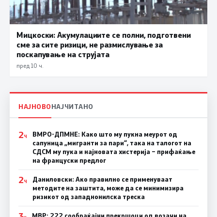
Мицкоски: Акумулациите се полни, подготвени
сме за сите ризици, не размислување за
поскапување на струјата
пред 10 ч.
НАЈНОВО
НАЈЧИТАНО
2
ВМРО-ДПМНЕ: Како што му пукна меурот од
Ч
сапуница „мигранти за пари“, така на талогот на
СДСМ му пука и најновата хистерија – прифаќање
на француски предлог
2
Даниловски: Ако правилно се применуваат
Ч
методите на заштита, може да се минимизира
ризикот од западнонилска треска
3
МВР: 222 сообраќајни прекршоци од возачи на