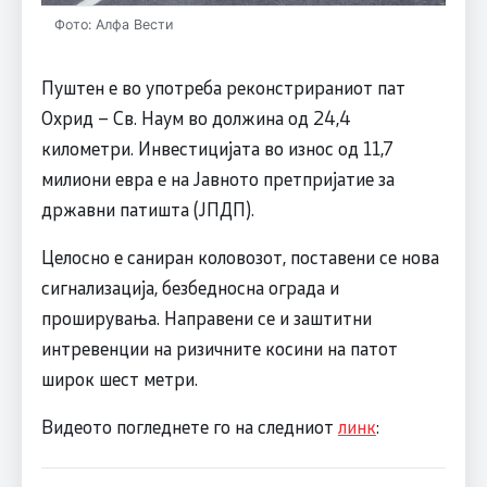
Фото: Алфа Вести
Пуштен е во употреба реконстрираниот пат
Охрид – Св. Наум во должина од 24,4
километри. Инвестицијата во износ од 11,7
милиони евра е на Јавното претпријатие за
државни патишта (ЈПДП).
Целосно е саниран коловозот, поставени се нова
сигнализација, безбедносна ограда и
проширувања. Направени се и заштитни
интревенции на ризичните косини на патот
широк шест метри.
Видеото погледнете го на следниот
линк
: