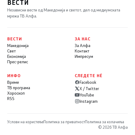
ВЕСТИ
Независни вести од Македонија и светот, дел од медиумската
мрежа ТВ Алфа.
ВЕСТИ
ЗА НАС
Македонија
За Алфа
Свет
Контакт
Економија
Импресум
Прес-релис
ИНФО
СЛЕДЕТЕ НÉ
Време
Facebook
ТВ програма
X / Twitter
Хороскоп
YouTube
RSS
Instagram
Услови на користење
Политика за приватност
Политика за колачиња
© 2026 ТВ Алфа