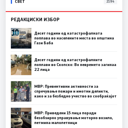
СВЕТ
2194
РЕДАКЦИСКИ ИЗБОР
Десет години од катастрофалната
поплава во населените места во општина
Гази Баба
Десет години од катастрофалните
поплави во Скопско: Во невремето загинаа
22 лица
МВР: Превентивни активности за
спречување пожари и имотни деликти,
како и за безбедно учество во сообраќајот
МВР: Приведени 15 лица поради
безобѕирно управување моторно возило,
петмина малолетници