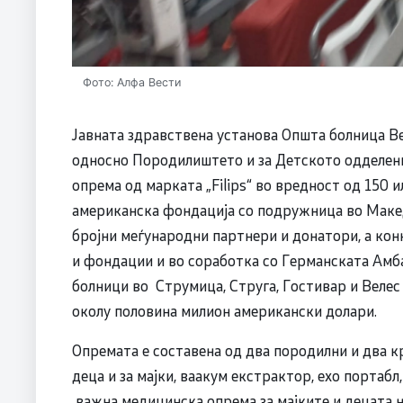
Фото: Алфа Вести
Јавната здравствена установа Општа болница В
односно Породилиштето и за Детското одделен
опрема од марката „Filips“ во вредност од 150 
американска фондација со подружница во Македо
бројни меѓународни партнери и донатори, а кон
и фондации и во соработка со Германската Амб
болници во Струмица, Струга, Гостивар и Велес
околу половина милион американски долари.
Опремата е составена од два породилни и два к
деца и за мајки, ваакум екстрактор, ехо портаб
важна медицинска опрема за мајките и децата 