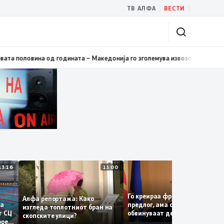
|
|
ТВ АЛФА
ВЕСТИ
оловина од годината – Македонија го зголемува извозот
12:36
Онколошки
13:16
13:00
1
Го креираа францускиот
Алфа репортажа: Како
предлог, ама сега од СДС
ора да
изгледа топлотниот бран на
обвинуваат дека Владата
зенот СЦ
скопските улици?
тајно преговарала
затворен