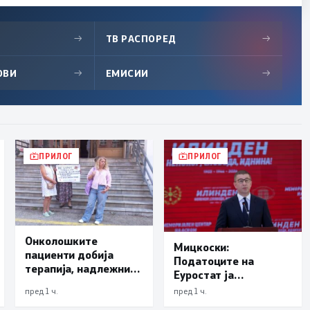
→
ТВ РАСПОРЕД
→
ОВИ
→
ЕМИСИИ
→
ПРИЛОГ
ПРИЛОГ
Онколошките
Мицкоски:
пациенти добија
Податоците на
терапија, надлежните
Еуростат ја
бараат решение да
демантираат
пред 1 ч.
пред 1 ч.
нема нови доцнења
опозицијата