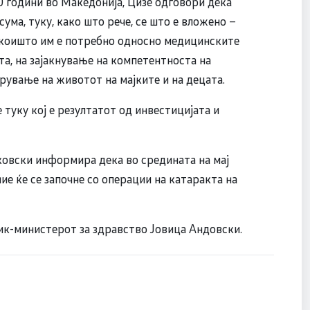
 години во Македонија, Цизе одговори дека
сума, туку, како што рече, се што е вложено –
а коишто им е потребно односно медицинските
а, на зајакнување на компетентноста на
рување на животот на мајките и на децата.
 туку кој е резултатот од инвестицијата и
овски информира дека во средината на мај
е ќе се започне со операции на катаракта на
ик-министерот за здравство Јовица Андовски.