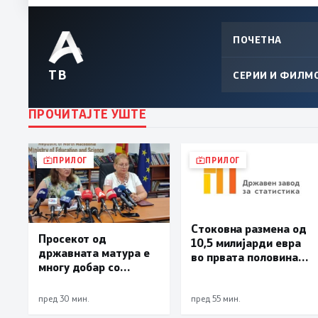
ПОЧЕТНА
ТВ
СЕРИИ И ФИЛМ
ПРОЧИТАЈТЕ УШТЕ
ПРИЛОГ
ПРИЛОГ
Стоковна размена од
Просекот од
10,5 милијарди евра
државната матура е
во првата половина
многу добар со
од годината –
оценка 3,66
Македонија го
зголемува извозот
пред 30 мин.
пред 55 мин.