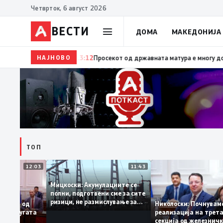
Четврток, 6 август 2026
ВЕСТИ
ДОМА
МАКЕДОНИЈА
НАЈНОВО
13:12
Просекот од државната матура е многу добар со 
ТОП
12:03
11:43
Мицкоски: Акумулациите се
полни, подготвени сме за сите
ризици, не размислување за
доби грант од
Николоски: Почну
поскапување на струјата
евра за пругата
реализација на т
секција од желез