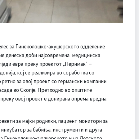
елес за Гинеколошко-акушерското одделение
ие денеска доби најсовремена медицинска
илјади евра преку проектот „Перимак“ –
нија, кој се реализира во соработка со
кретно за овој проект со германски компании
асада во Скопје. Претходно во општите
 преку овој проект е донирана опрема вредна
ревети за мајки родилки, пациент монитори за
л, инкубатор за бабиња, инструменти и друга
на Гинеколошко-акушерското и на Детското