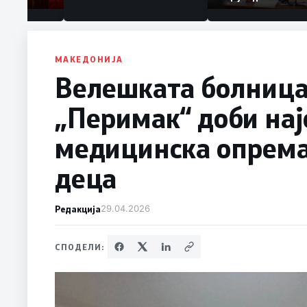
Коридор 8, Макед
станува раскрсни
Балканот
МАКЕДОНИЈА
Велешката болница
„Перимак“ доби на
медицинска опрема 
деца
Редакција
29.04.2026
СПОДЕЛИ: