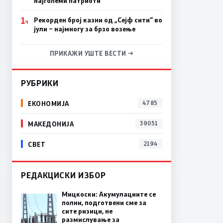
најголеми патриоти
1
Рекорден број казни од „Сејф сити“ во
Ч
јули – најмногу за брзо возење
ПРИКАЖИ УШТЕ ВЕСТИ →
РУБРИКИ
ЕКОНОМИЈА
4785
МАКЕДОНИЈА
39051
СВЕТ
2194
РЕДАКЦИСКИ ИЗБОР
Мицкоски: Акумулациите се
полни, подготвени сме за
сите ризици, не
размислување за