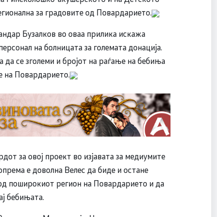
егионална за градовите од Повардарието.
ндар Бузалков во оваа прилика искажа
персонал на болницата за големата донација.
а да се зголеми и бројот на раѓање на бебиња
е на Повардарието.
дот за овој проект во изјавата за медиумите
опрема е доволна Велес да биде и остане
од поширокиот регион на Повардарието и да
ај бебињата.