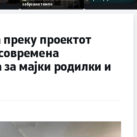
онија
по штетите од невре
забрзано темпо
ца на
 преку проектот
јсовремена
за мајки родилки и