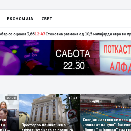
ЕКОНОМИЈА
СВЕТ
оценка 3,66
12:47
Стоковна размена од 10,5 милијарди евра во првата п
09:08
14:15
ваме со
Скопјани летово ќе м
ретата
„пливаат на суво“: ба
Простор за паника нема –
ничкиот
„Борис Трајковски“ е 
државната каса се полни со