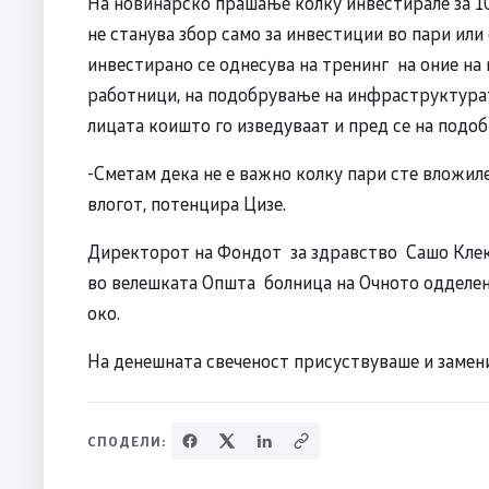
На новинарско прашање колку инвестирале за 10
не станува збор само за инвестиции во пари или 
инвестирано се однесува на тренинг на оние н
работници, на подобрување на инфраструктурат
лицата коишто го изведуваат и пред се на подоб
-Сметам дека не е важно колку пари сте вложиле
влогот, потенцира Цизе.
Директорот на Фондот за здравство Сашо Клек
во велешката Општа болница на Очното одделени
око.
На денешната свеченост присуствуваше и замен
СПОДЕЛИ: