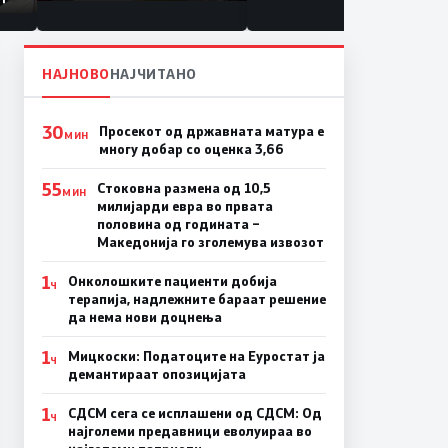
мето
НАЈНОВО
НАЈЧИТАНО
30
Просекот од државната матура е
МИН
многу добар со оценка 3,66
55
Стоковна размена од 10,5
МИН
милијарди евра во првата
половина од годината –
Македонија го зголемува извозот
1
Онколошките пациенти добија
Ч
терапија, надлежните бараат решение
да нема нови доцнења
1
Мицкоски: Податоците на Еуростат ја
Ч
демантираат опозицијата
1
СДСМ сега се исплашени од СДСМ: Од
Ч
најголеми предавници еволуираа во