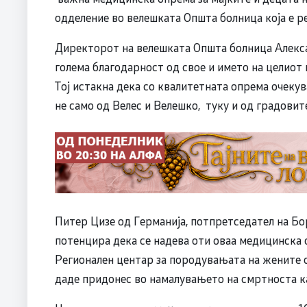
одделение во велешката Општа болница која е р
Директорот на велешката Општа болница Алекса
голема благодарност од свое и името на целиот 
Тој истакна дека со квалитетната опрема очекув
не само од Велес и Велешко, туку и од градовит
Питер Цизе од Германија, потпретседател на Бор
потенцира дека се надева оти оваа медицинска 
Регионален центар за породувањата на жените 
даде придонес во намалувањето на смртноста к