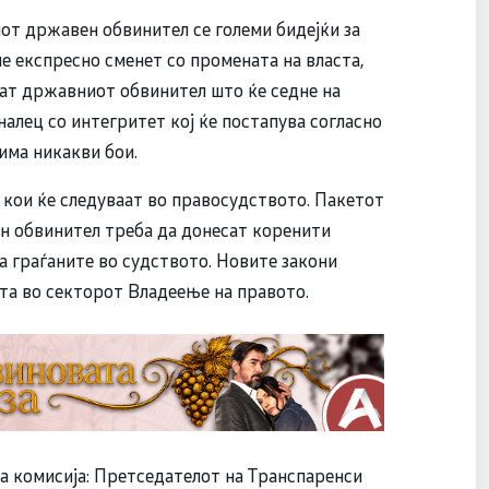
от државен обвинител се големи бидејќи за
е експресно сменет со промената на власта,
аат државниот обвинител што ќе седне на
алец со интегритет кој ќе постапува согласно
 има никакви бои.
 кои ќе следуваат во правосудството. Пакетот
н обвинител треба да донесат коренити
а граѓаните во судството. Новите закони
та во секторот Владеење на правото.
та комисија: Претседателот на Транспаренси