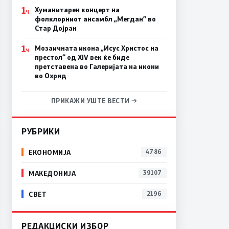
1
Хуманитарен концерт на
Ч
фолклорниот ансамбл „Мегдан” во
Стар Дојран
1
Мозаичната икона „Исус Христос на
Ч
престол“ од XIV век ќе биде
претставена во Галеријата на икони
во Охрид
ПРИКАЖИ УШТЕ ВЕСТИ →
РУБРИКИ
ЕКОНОМИЈА
4786
МАКЕДОНИЈА
39107
СВЕТ
2196
РЕДАКЦИСКИ ИЗБОР