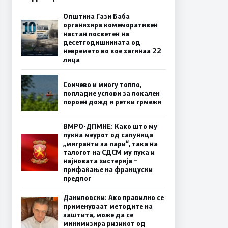
Општина Гази Баба
организира комеморативен
настан посветен на
десетгодишнината од
невремето во кое загинаа 22
лица
Сончево и многу топло,
попладне услови за локален
пороен дожд и ретки грмежи
ВМРО-ДПМНЕ: Како што му
пукна меурот од сапуница
„мигранти за пари“, така на
талогот на СДСМ му пука и
најновата хистерија –
прифаќање на француски
предлог
Даниловски: Ако правилно се
применуваат методите на
заштита, може да се
минимизира ризикот од