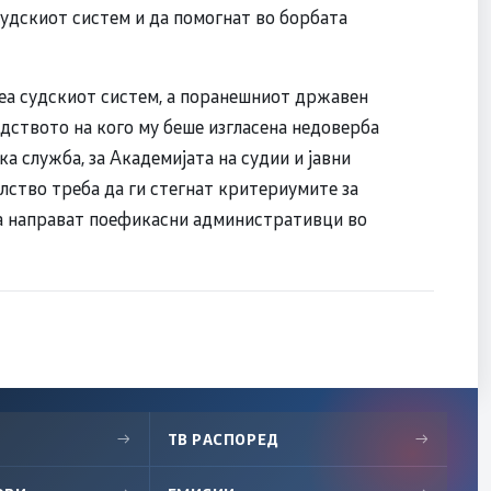
судскиот систем и да помогнат во борбата
сеа судскиот систем, а поранешниот државен
дството на кого му беше изгласена недоверба
а служба, за Академијата на судии и јавни
елство треба да ги стегнат критериумите за
а направат поефикасни административци во
→
ТВ РАСПОРЕД
→