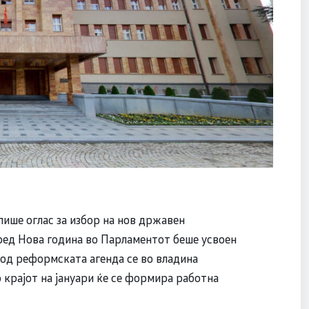
ише оглас за избор на нов државен
ред Нова година во Парламентот беше усвоен
 од реформската агенда се во владина
о крајот на јануари ќе се формира работна