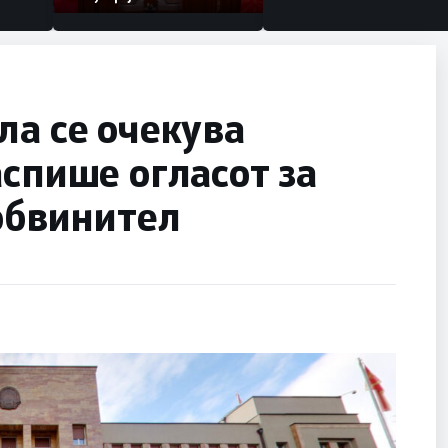
ла се очекува
аспише огласот за
 обвинител