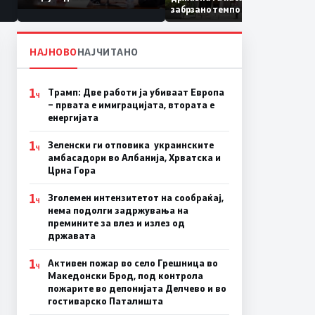
Коридор 8, Македонија
забрзано темпо
станува раскрсница на
Балканот
НАЈНОВО
НАЈЧИТАНО
1
Трамп: Две работи ја убиваат Европа
Ч
– првата е имиграцијата, втората е
енергијата
1
Зеленски ги отповика украинските
Ч
амбасадори во Албанија, Хрватска и
Црна Гора
1
Зголемен интензитетот на сообраќај,
Ч
нема подолги задржувања на
премините за влез и излез од
државата
1
Активен пожар во село Грешница во
Ч
Македонски Брод, под контрола
пожарите во депонијата Делчево и во
гостиварско Паталишта