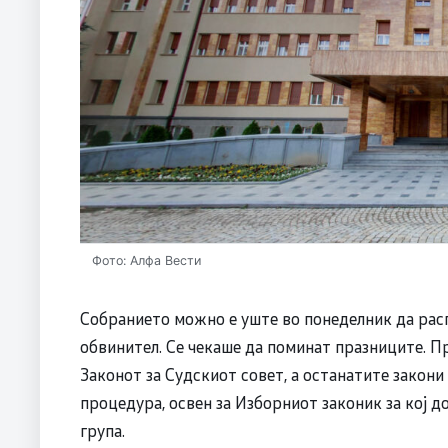
Фото: Алфа Вести
Собранието можно е уште во понеделник да расп
обвинител. Се чекаше да поминат празниците. П
Законот за Судскиот совет, а останатите закони
процедура, освен за Изборниот законик за кој д
група.