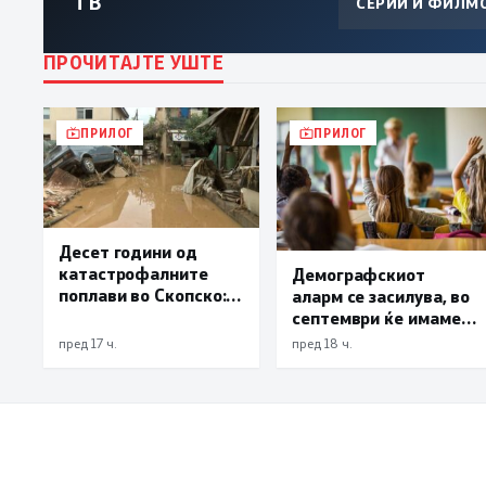
ТВ
СЕРИИ И ФИЛМ
ПРОЧИТАЈТЕ УШТЕ
ПРИЛОГ
ПРИЛОГ
Десет години од
катастрофалните
Демографскиот
поплави во Скопско:
аларм се засилува, во
Во невремето загинаа
септември ќе имаме
22 лица
најмалку 3.000
пред 17 ч.
пред 18 ч.
првачиња помалку