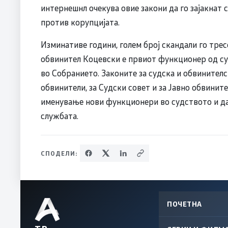
интернешнл очекува овие закони да го зајакнат 
против корупцијата.
Изминативе години, голем број скандали го тре
обвинител Коцевски е првиот функционер од су
во Собранието. Законите за судска и обвинителск
обвинители, за Судски совет и за Јавно обвинит
именување нови функционери во судството и д
службата.
СПОДЕЛИ:
ПОЧЕТНА