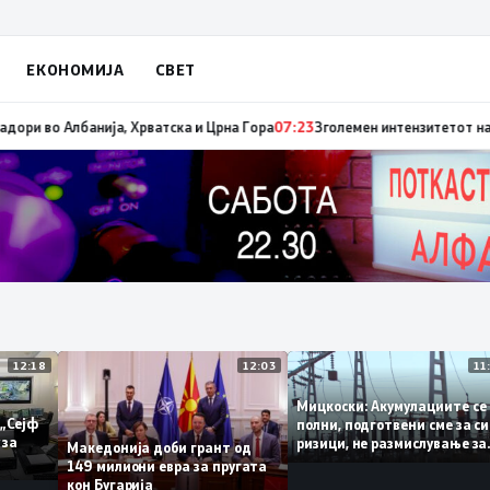
ЕКОНОМИЈА
СВЕТ
 е имиграцијата, втората е енергијата
07:25
Зеленски ги отповика украин
12:18
12:03
Мицкоски: Акумулациите
 од „Сејф
полни, подготвени сме з
ногу за
ризици, не размислување
Македонија доби грант од
поскапување на струјат
149 милиони евра за пругата
кон Бугарија