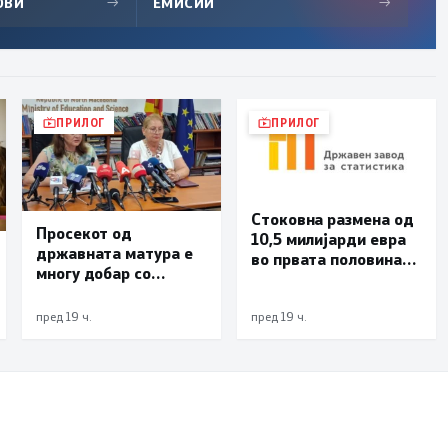
ОВИ
→
ЕМИСИИ
→
ПРИЛОГ
ПРИЛОГ
Стоковна размена од
Просекот од
10,5 милијарди евра
државната матура е
во првата половина
многу добар со
од годината –
оценка 3,66
Македонија го
зголемува извозот
пред 19 ч.
пред 19 ч.