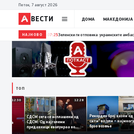
Петок, 7 август 2026
ВЕСТИ
ДОМА
МАКЕДОНИЈА
НАЈНОВО
07:27
Трамп: Две работи ја убиваат Европа – првата
ТОП
12:30
12:28
Рекорден број казни
СДСМ сега се исплашени од
сити“ во јули – најм
СДСМ: Од најголеми
атоците на
брзо возење
предавници еволуираа во
мантираат
најголеми патриоти