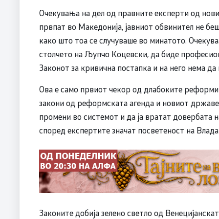
Очекувања на дел од правните експерти од нови
првпат во Македонија, јавниот обвинител не беш
како што тоа се случуваше во минатото. Очекув
столчето на Љупчо Коцевски, да биде професион
Законот за кривична постапка и на него нема да
Ова е само првиот чекор од длабоките реформи
закони од реформската агенда и новиот државе
промени во системот и да ја вратат довербата н
според експертите значат посветеност на Влада
Законите добија зелено светло од Венецијанска