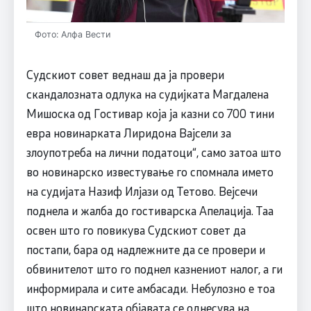
Фото: Алфа Вести
Судскиот совет веднаш да ја провери
скандалозната одлука на судијката Магдалена
Мишоска од Гостивар која ја казни со 700 тини
евра новинарката Лиридона Вајсели за
злоупотреба на лични податоци“, само затоа што
во новинарско известување го спомнала името
на судијата Назиф Илјази од Тетово. Вејсечи
поднела и жалба до гостиварска Апелација. Таа
освен што го повикува Судскиот совет да
постапи, бара од надлежните да се провери и
обвинителот што го поднел казнениот налог, а ги
информирала и сите амбасади. Небулозно е тоа
што новинарската објавата се однесува на