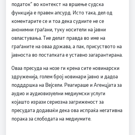
податок” во контекст на вршење судска
функција е правен апсурд. Исто така, дел од
коментарите се и тоа дека судиите не се
анонимни граѓани, туку носители на јавни
овластувања. Тие делат правда во име на
граѓаните на оваа држава, а пак, присуството на
јавноста во постапката е уставно загарантирана.
Оваа пресуда на нозе ги крена сите новинарски
здруженија, голем број новинари јавно и дадоа
подддршка на Вејсели. Реагираше и Агенцјата за
аудио и аудиовизуелни медиумски услуги
којашто изрази сериозна загриженост за
пресудата додаваќи дека ова испраќа негативна
порака за слободата на медиумите.