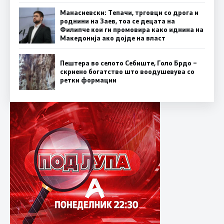
Манасиевски: Тепачи, трговци со дрога и
роднини на Заев, тоа се децата на
Филипче кои ги промoвира како иднина на
Македонија ако дојде на власт
Пештера во селото Себиште, Голо Брдо –
скриено богатство што воодушевува со
ретки формации