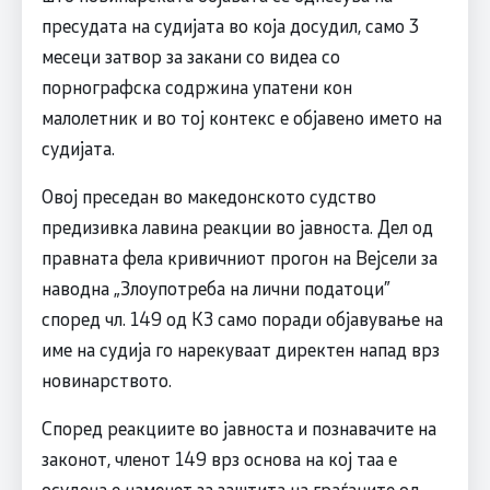
пресудата на судијата во која досудил, само 3
месеци затвор за закани со видеа со
порнографска содржина упатени кон
малолетник и во тој контекс е објавено името на
судијата.
Овој преседан во македонското судство
предизивка лавина реакции во јавноста. Дел од
правната фела кривичниот прогон на Вејсели за
наводна „Злоупотреба на лични податоци”
според чл. 149 од КЗ само поради објавување на
име на судија го нарекуваат директен напад врз
новинарството.
Според реакциите во јавноста и познавачите на
законот, членот 149 врз основа на кој таа е
осудена е наменет за заштита на граѓаните од