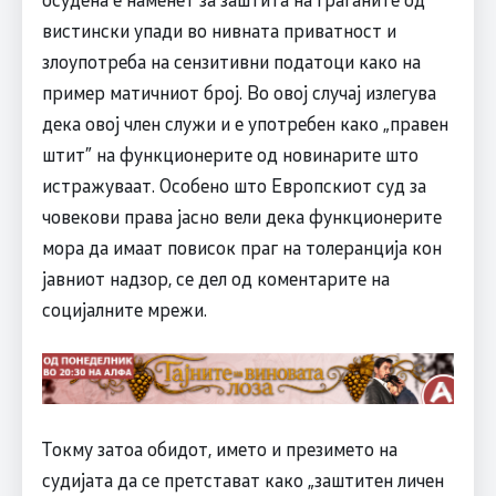
вистински упади во нивната приватност и
злоупотреба на сензитивни податоци како на
пример матичниот број. Во овој случај излегува
дека овој член служи и е употребен како „правен
штит” на функционерите од новинарите што
истражуваат. Особено што Европскиот суд за
човекови права јасно вели дека функционерите
мора да имаат повисок праг на толеранција кон
јавниот надзор, се дел од коментарите на
социјалните мрежи.
Токму затоа обидот, името и презимето на
судијата да се претстават како „заштитен личен