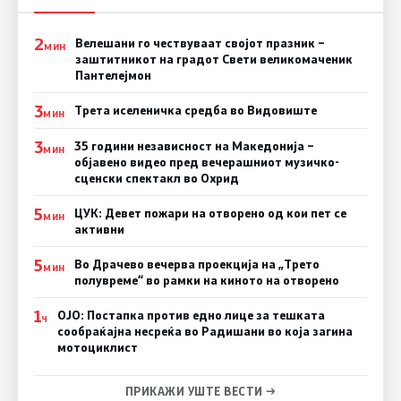
2
Велешани го чествуваат својот празник –
МИН
заштитникот на градот Свети великомаченик
Пантелејмон
3
Трета иселеничка средба во Видовиште
МИН
3
35 години независност на Македонија –
МИН
објавено видео пред вечерашниот музичко-
сценски спектакл во Охрид
5
ЦУК: Девет пожари на отворено од кои пет се
МИН
активни
5
Во Драчево вечерва проекција на „Трето
МИН
полувреме“ во рамки на киното на отворено
1
ОЈО: Постапка против едно лице за тешката
Ч
сообраќајна несреќа во Радишани во која загина
мотоциклист
ПРИКАЖИ УШТЕ ВЕСТИ →