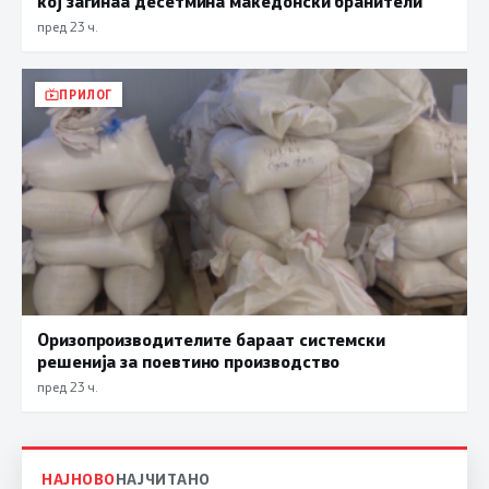
кој загинаа десетмина македонски бранители
пред 23 ч.
ПРИЛОГ
Оризопроизводителите бараат системски
решенија за поевтино производство
пред 23 ч.
НАЈНОВО
НАЈЧИТАНО