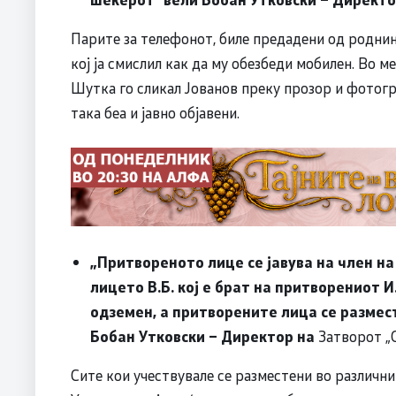
Парите за телефонот, биле предадени од роднин
кој ја смислил как да му обезбеди мобилен. Во 
Шутка го сликал Јованов преку прозор и фотогр
така беа и јавно објавени.
„Притвореното лице се јавува на член на 
лицето В.Б. кој е брат на притворениот 
одземен, а притворените лица се размес
Бобан Утковски – Директор на
Затворот „С
Сите кои учествувале се разместени во различн