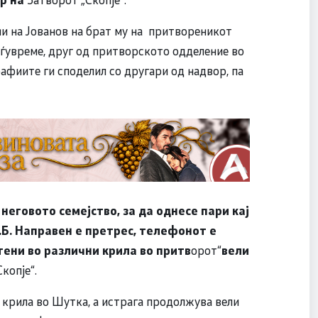
и на Јованов на брат му на притвореникот
меѓувреме, друг од притворското одделение во
афиите ги споделил со другари од надвор, па
неговото семејство, за да однесе пари кај
И.Б. Направен е претрес, телефонот е
тени во различни крила во притв
орот“
вели
копје“.
и крила во Шутка, а истрага продолжува вели