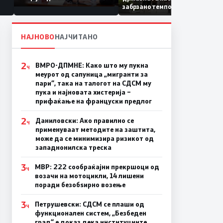
Коридор 8, Македонија
забрзано темпо
станува раскрсница на
Балканот
НАЈНОВО
НАЈЧИТАНО
2
ВМРО-ДПМНЕ: Како што му пукна
Ч
меурот од сапуница „мигранти за
пари“, така на талогот на СДСМ му
пука и најновата хистерија –
прифаќање на француски предлог
2
Даниловски: Ако правилно се
Ч
применуваат методите на заштита,
може да се минимизира ризикот од
западнонилска треска
3
МВР: 222 сообраќајни прекршоци од
Ч
возачи на мотоцикли, 14 лишени
поради безобѕирно возење
3
Петрушевски: СДСМ се плаши од
Ч
функционален систем, „Безбеден
град“ е доказ дека институциите