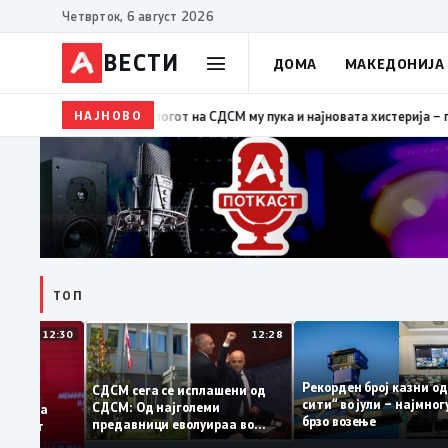
Четврток, 6 август 2026
ВЕСТИ
ДОМА
МАКЕДОНИЈА
НАЈНОВО
19:39
ВМРО-ДПМНЕ: Како што му пукна меурот од сапун
ТОП
12:30
12:28
Рекорден број казн
СДСМ сега се исплашени од
сити“ во јули – нај
СДСМ: Од најголеми
датоците на
брзо возење
предавници еволуираа во
емантираат
најголеми патриоти