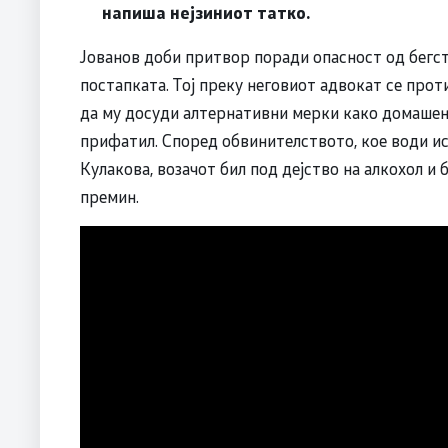
напиша нејзиниот татко.
Јованов доби притвор поради опасност од бегст
постапката. Тој преку неговиот адвокат се прот
да му досуди алтернативни мерки како домашен
прифатил. Според обвинителството, кое води ист
Кулакова, возачот бил под дејство на алкохол и 
премин.