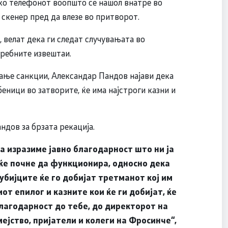
ако телефонот воопшто се нашол внатре во
з скенер пред да влезе во притворот.
 велат дека ги следат случувањата во
требните извештаи.
ање санкции, Александар Пандов најави дека
еници во затворите, ќе има најстроги казни и
ндов за брзата рекација.
а изразиме јавно благодарност што ни ја
ќе почне да функционира, односно дека
убијците ќе го добијат третманот кој им
иот епилог и казните кои ќе ги добијат, ќе
лагодарност до тебе, до директорот на
мејство, пријатели и колеги на Фросинче“,