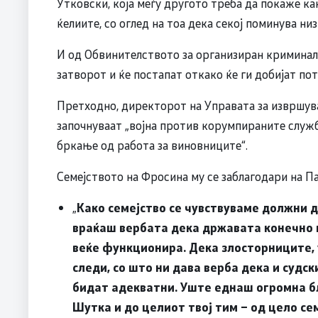
Утковски, која меѓу другото треба да покаже к
ќелиите, со оглед на тоа дека секој поминува ни
И од Обвинителството за организиран криминал,
затворот и ќе постапат откако ќе ги добијат по
Претходно, директорот на Управата за извршув
започнуваат „војна против корумпираните служб
бркање од работа за виновниците“.
Семејството на Фросина му се заблагодари на Па
„
Како семејство се чувствуваме должни д
враќаш вербата дека државата конечно 
веќе функционира. Дека злосторниците, 
следи, со што ни дава верба дека и судск
бидат адекватни. Уште еднаш огромна б
Шутка и до целиот твој тим – од цело се