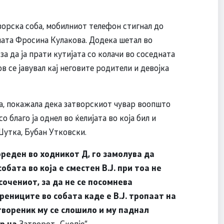
ворска соба, мобилниот телефон стигнал до
шната Фросина Кулакова. Додека шетал во
а да ја прати кутијата со колачи во соседната
нов се јавувал кај неговите родители и девојка
, покажала дека затворскиот чувар воопшто
о благо ја однел во ќелијата во која бил и
 Шутка, Бубан Утковски.
ореден во ходникот Д, го замолува да
обата во која е сместен В.Ј. при тоа не
сочениот, за да не се посомнева
ениците во собата каде е В.Ј. тропаат на
твореник му се слошило и му паднал
ор на
Затворот „Скопје“.