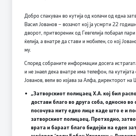
Добро спакуван во кутија од колачи од една зат
Васил Јованов – возачот кој ја усмрти 22 годи
дворот, притвореник од Гевгелија побарал пари з
ќелија, а внатре да стави и мобилен, со кој Јова
му.
Според собраните информации досега истрагата
и не знаел дека внатре има телефон, па кутијата с
Јованов, вели во изјава за Алфа, директорот на
„Затворскиот полицаец X.A. кој бил расп
достави благо во друга соба, односно во с
посочува ниту едно лице каде што е и по
затворскиот полицаец. Претходно, затвор
врата и бараат благо бидејќи на еден за
шеќерот
“
вели Бобан Утковски – Директ