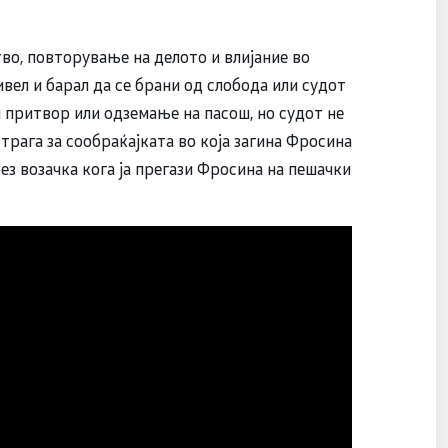
во, повторување на делото и влијание во
ивел и барал да се брани од слобода или судот
 притвор или одземање на пасош, но судот не
рага за сообраќајката во која загина Фросина
без возачка кога ја прегази Фросина на пешачки