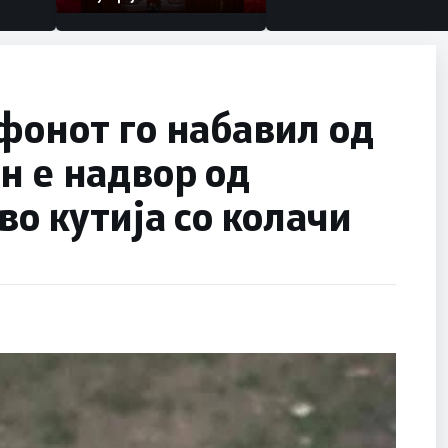
фонот го набавил од
н е надвор од
во кутија со колачи