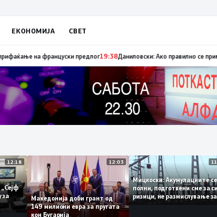
ЕКОНОМИЈА
СВЕТ
ица „мигранти за пари“, така на талогот на СДСМ му пука и најновата 
12:18
12:03
Мицкоски: Акумулациит
и од „Сејф
полни, подготвени сме 
многу за
ризици, не размислувањ
Македонија доби грант од
поскапување на струја
149 милиони евра за пругата
кон Бугарија