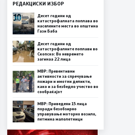
РЕДАКЦИСКИ ИЗБОР
Десет години од
катастрофалната поплава во
населените места во општина
Гази Баба
Десет години од
катастрофалните поплави во
Скопско: Во невремето
загинаа 22 лица
МВР: Превентивни
активности за спречување
пожари и имотни деликти,
како и за безбедно учество во
сообраќајот
МВР: Приведени 15 лица
поради безобѕирно
управување моторно возило,
петмина малолетници