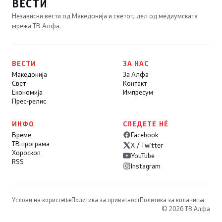
ВЕСТИ
Независни вести од Македонија и светот, дел од медиумската
мрежа ТВ Алфа.
ВЕСТИ
ЗА НАС
Македонија
За Алфа
Свет
Контакт
Економија
Импресум
Прес-релис
ИНФО
СЛЕДЕТЕ НÉ
Време
Facebook
ТВ програма
X / Twitter
Хороскоп
YouTube
RSS
Instagram
Услови на користење
Политика за приватност
Политика за колачиња
© 2026 ТВ Алфа