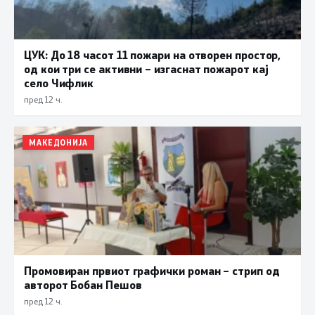
ЦУК: До 18 часот 11 пожари на отворен простор,
од кои три се активни – изгаснат пожарот кај
село Чифлик
пред 12 ч.
МАКЕДОНИЈА
Промовиран првиот графички роман – стрип од
авторот Бобан Пешов
пред 12 ч.