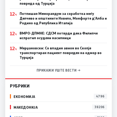
повреда од Турција
12
Потпишан Меморандум за соработка меѓу
Ч
Делчево и општините Новело, Монфорте д’Алба и
Родино од Република Италија
12
ВМРО-ДПМНЕ: СДСM потврди дека Филипче
Ч
испратил осудени насилници
12
Мерџановски: Со владин авион во Скопје
Ч
транспортиран пациент повреден на одмор во
Турција
ПРИКАЖИ УШТЕ ВЕСТИ →
РУБРИКИ
ЕКОНОМИЈА
4796
МАКЕДОНИЈА
39206