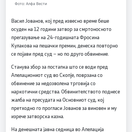
Фото: Алфа Вести
Васил Јованов, кој пред извесно време беше
осуден на 12 години затвор за смртоносното
прегазување на 24-годишната Фросина
Кулакова на пешачки премин, денеска повторно
се појави пред суд – но по друго обвинение.
Станува збор за постапка што се води пред
Апелациониот суд во Скопје, поврзана со
обвинение за недозволена трговија со
наркотични средства. Обвинителството поднесе
жалба на пресудата на Основниот суд, кој
претходно го прогласи Јованов за виновен и му
изрече затворска казна.
На денешната јавна седница во Апелација