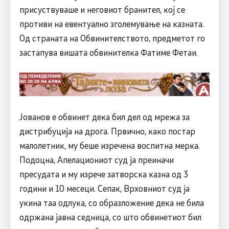
присуствуваше и неговиот бранител, кој се
противи на евентуално зголемување на казната.
Од страната на Обвинителството, предметот го
застапува вишата обвинителка Фатиме Фетаи.
Јованов е обвинет дека бил дел од мрежа за
дистрибуција на дрога. Првично, како постар
малолетник, му беше изречена воспитна мерка.
Подоцна, Апелациониот суд ја преиначи
пресудата и му изрече затворска казна од 3
години и 10 месеци. Сепак, Врховниот суд ја
укина таа одлука, со образложение дека не била
одржана јавна седница, со што обвинетиот бил