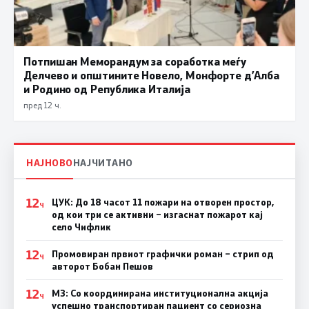
Потпишан Меморандум за соработка меѓу
Делчево и општините Новело, Монфорте д’Алба
и Родино од Република Италија
пред 12 ч.
НАЈНОВО
НАЈЧИТАНО
12
ЦУК: До 18 часот 11 пожари на отворен простор,
Ч
од кои три се активни – изгаснат пожарот кај
село Чифлик
12
Промовиран првиот графички роман – стрип од
Ч
авторот Бобан Пешов
12
МЗ: Со координирана институционална акција
Ч
успешно транспортиран пациент со сериозна