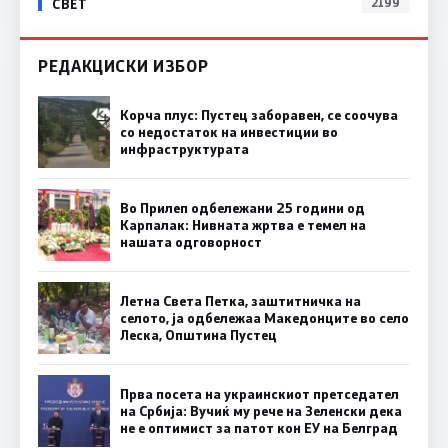
СВЕТ
2199
РЕДАКЦИСКИ ИЗБОР
Корча плус: Пустец заборавен, се соочува
со недостаток на инвестиции во
инфраструктурата
Во Прилеп одбележани 25 години од
Карпалак: Нивната жртва е темел на
нашата одговорност
Летна Света Петка, заштитничка на
селото, ја одбележаа Македонците во село
Леска, Општина Пустец
Прва посета на украинскиот претседател
на Србија: Вучиќ му рече на Зеленски дека
не е оптимист за патот кон ЕУ на Белград