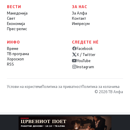
ВЕСТИ
ЗА НАС
Македонија
За Алфа
Свет
Контакт
Економија
Импресум
Прес-релис
ИНФО
СЛЕДЕТЕ НÉ
Време
Facebook
ТВ програма
X / Twitter
Хороскоп
YouTube
RSS
Instagram
Услови на користење
Политика за приватност
Политика за колачиња
© 2026 ТВ Алфа