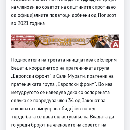
на членови во советот на општините спротивно
од официјалните податоци добиени од Пописот
во 2021 година.
Подносители на третата иницијатива се Блерим
Беџети, координатор на пратеничката група
„Европски фронт” и Сали Мурати, пратеник на
пратеничката група „Европски фронт”. Во неа
меѓудругото се наведува дека со оспорената
одлука се повредува член 34 од Законот за
локалната самоуправа, бидејќи според
тврдењата се дава овластување на Владата да
го уреди бројот на членовите на советот на