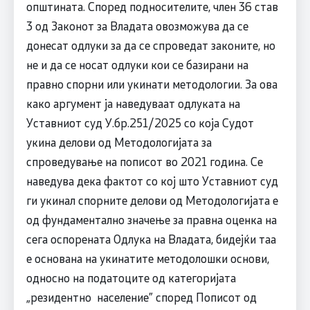
општината. Според подносителите, член 36 став
3 од Законот за Владата овозможува да се
донесат одлуки за да се спроведат законите, но
не и да се носат одлуки кои се базирани на
правно спорни или укинати методологии. За ова
како аргумент ја наведуваат одлуката на
Уставниот суд У.бр.251/2025 со која Судот
укина делови од Методологијата за
спроведување на пописот во 2021 година. Се
наведува дека фактот со кој што Уставниот суд
ги укинал спорните делови од Методологијата е
од фундаментално значење за правна оценка на
сега оспорената Одлука на Владата, бидејќи таа
е основана на укинатите методолошки основи,
односно на податоците од категоријата
„резидентно население” според Пописот од