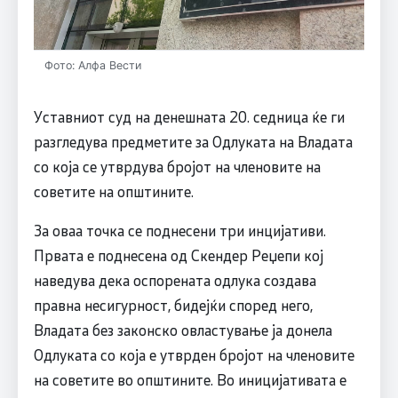
Фото: Алфа Вести
Уставниот суд на денешната 20. седница ќе ги
разгледува предметите за Одлуката на Владата
со која се утврдува бројот на членовите на
советите на општините.
За оваа точка се поднесени три инцијативи.
Првата е поднесена од Скендер Реџепи кој
наведува дека оспорената одлука создава
правна несигурност, бидејќи според него,
Владата без законско овластување ја донела
Одлуката со која е утврден бројот на членовите
на советите во општините. Во иницијативата е