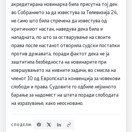
акредитирана новинарка била присутна тој ден
во Собранието за да известува за Телевизија 24,
не само што била спречена да известува од
критичниот настан, наведува дека била и
нападната, по што за остварување на своите
права после настанот отворила судски постапки
против државата, поради фактот дека не ја
заштитила безбедноста на новинарите при
извршувањето на нивните задачи, во смисла на
членот 10 од Европската конвенција за човекови
слободи и права. Судовите го одбиле нејзиното
барање за надомест на штета поради слободата
на изразување, како неосновано.
СПОДЕЛИ: