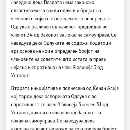
наведено дека Владата нема законско
овластување за вакви одлуки и бројот на
членовите којшто е определен со оспорената
Одлука е различен од начинот предвиден во
членот 34 од Законот за локална самоуправа. Се
наведува дека Одлуката не содржи податоци
врз основа на кои е определен бројот на
членовите на советите, што истата ја прави
нејасна и спротивна на член 9 алинеја 3 од
Уставот.
Втората иницијатива е поднесена од Ќенан Алија
кој тврди дека оспорената Одлука е во
спротивност со член 8 алинеја 3 и член 51 од
Уставот, како и со членови од Законот за
локална самоуправа. Се наведува дека
извршната власт не може да го одредува бројот