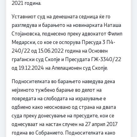
2021 година.
Уставниот суд на денешната седница ќе го
разгледува и барањето на новинарката Наташа
Стојановска, поднесено преку адвокатот Филип
Медарски, со кое се оспорува Пресуда 3 П4-
240/22 од 15.06.2022 година на Основен
граѓански суд Скопје и Пресудата ГЖ-3340/22
од 19.12.2024 на Апелационен суд Скопје.
Подносителката во барањето наведува дека
нејзиното тужбено барање во делот на
повредата на слободата на изразување е
одбиено како неосновано од страна на двата
суда преку донесување на пресудите, кои се
однесуваат на настан случен на 27 април 2017
година во Собранието. Подносителката како