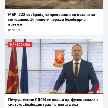
МВР: 222 сообраќајни прекршоци од возачи на
мотоцикли, 14 лишени поради безобѕирно
возење
пред 8 ч.
МАКЕДОНИЈА
Петрушевски: СДСМ се плаши од функционален
систем, „Безбеден град“ е доказ дека