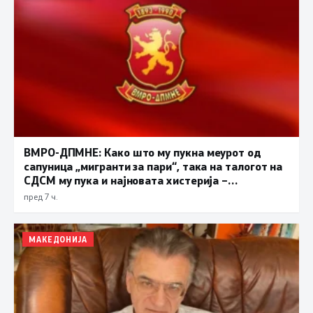
ВМРО-ДПМНЕ: Како што му пукна меурот од
сапуница „мигранти за пари“, така на талогот на
СДСМ му пука и најновата хистерија –
прифаќање на француски предлог
пред 7 ч.
МАКЕДОНИЈА