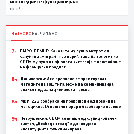
институциите функционираат
пред 9 ч.
НАЈНОВО
НАЈЧИТАНО
7
ВМРО-ДПМНЕ: Како што му пукна меурот од
Ч
сапуница „мигранти за пари“, така на талогот на
СДСМ му пука и најновата хистерија – прифаќање
на француски предлог
8
Даниловски: Ако правилно се применуваат
Ч
методите на заштита, може да се минимизира
ризикот од западнонилска треска
8
МВР: 222 сообраќајни прекршоци од возачи на
Ч
мотоцикли, 14 лишени поради безобѕирно возење
9
Петрушевски: СДСМ се плаши од функционален
Ч
систем, „Безбеден град“ е доказ дека
институциите функционираат