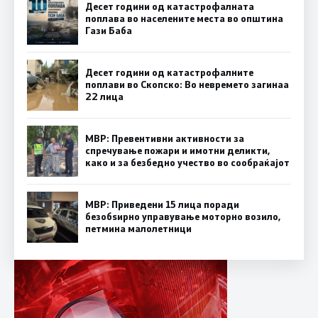
Десет години од катастрофалната
поплава во населените места во општина
Гази Баба
Десет години од катастрофалните
поплави во Скопско: Во невремето загинаа
22 лица
МВР: Превентивни активности за
спречување пожари и имотни деликти,
како и за безбедно учество во сообраќајот
МВР: Приведени 15 лица поради
безобѕирно управување моторно возило,
петмина малолетници