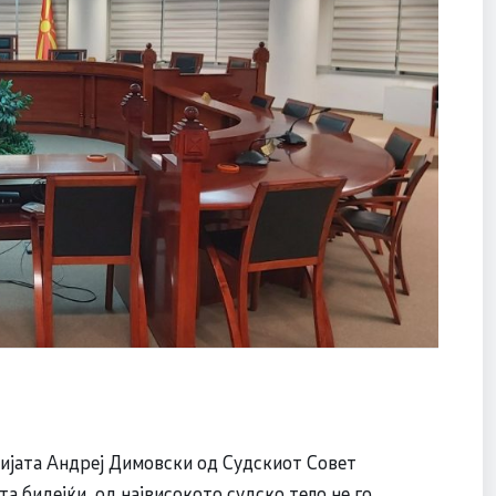
дијата Андреј Димовски од Судскиот Совет
та бидејќи од највисокото судско тело не го