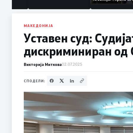
ануваат „персона
дека работеле з
терористички о
МАКЕДОНИЈА
Уставен суд: Судиј
дискриминиран од 
Викторија Миткова
02.07.2025
СПОДЕЛИ: