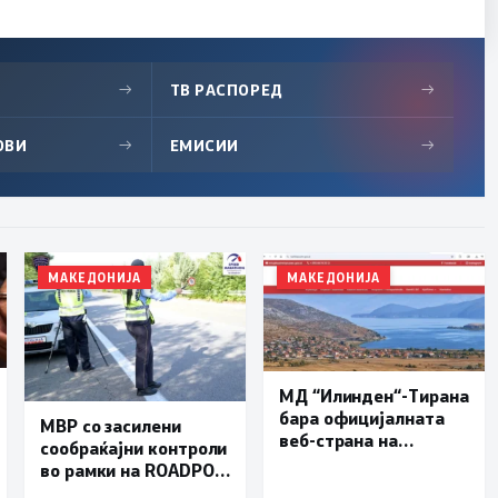
→
ТВ РАСПОРЕД
→
ОВИ
→
ЕМИСИИ
→
МАКЕДОНИЈА
МАКЕДОНИЈА
МД “Илинден“-Тирана
бара официјалната
МВР со засилени
веб-страна на
сообраќајни контроли
Општина Пустец да
во рамки на ROADPOL:
биде достапна и на
Фокус на брзината и