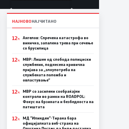
состојба
НАЈНОВО
НАЈЧИТАНО
12
Ангелов: Спречена катастрофа во
Ч
виничко, запалена трева при сечење
со брусилица
12
МВР: Лишен од слобода полициски
Ч
службеник, поднесена кривична
пријава за „злоупотреба на
службената положба и
овластување”
12
МВР со засилени сообраќајни
Ч
контроли во рамки на ROADPOL:
Фокус на брзината и безбедноста на
патиштата
12
МД “Илинден“-Тирана бара
Ч
официјалната веб-страна на
Општина Пустец да биде достапна