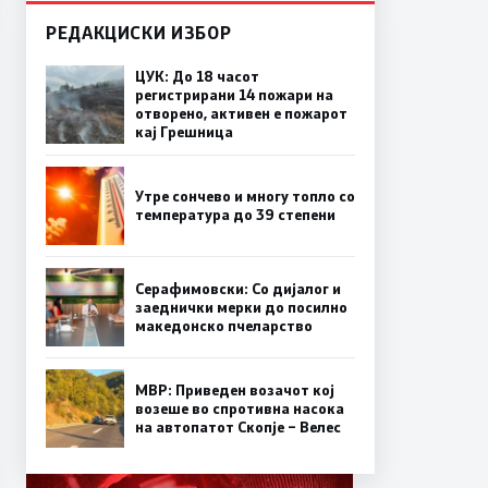
РЕДАКЦИСКИ ИЗБОР
ЦУК: До 18 часот
регистрирани 14 пожари на
отворено, активен е пожарот
кај Грешница
Утре сончево и многу топло со
температура до 39 степени
Серафимовски: Со дијалог и
заеднички мерки до посилно
македонско пчеларство
МВР: Приведен возачот кој
возеше во спротивна насока
на автопатот Скопје – Велес