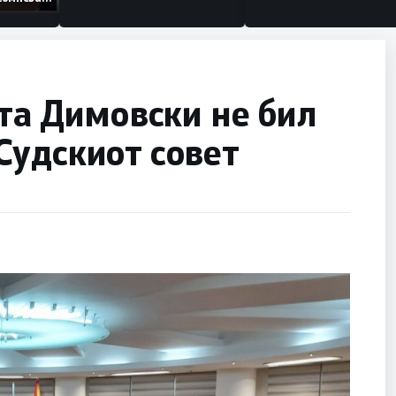
а
рганизации
ата Димовски не бил
Судскиот совет