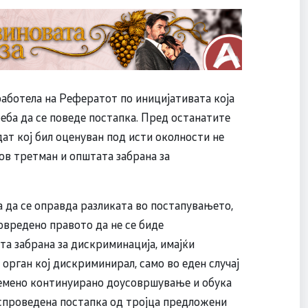
работела на Рефератот по иницијативата која
еба да се поведе постапка. Пред останатите
ат кој бил оценуван под исти околности не
ов третман и општата забрана за
а да се оправда разликата во постапувањето,
овредено правото да не се биде
а забрана за дискриминација, имајќи
 орган кој дискриминирал, само во еден случај
времено континуирано доусовршување и обука
о спроведена постапка од тројца предложени