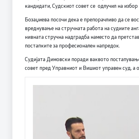
кандидати, Судскиот совет се одлучил на избор 
Бозаџиева посочи дека е препорачливо да се во
вреднување на стручната работа на судиите анг
нивната стручна надградба наместо да претстав
постапките за професионален напредок.
Судијата Димовски поради ваквото постапувањ
совет пред Управниот и Вишиот управен суд, а о