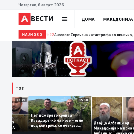
Четврток, 6 август 2026
ВЕСТИ
ДОМА
МАКЕДОНИЈА
НАЈНОВО
19:22
Ангелов: Спречена катастрофа во виничко, запалена
ТОП
12:39
15:38
Пет пожари го кренаа
и Рама: За
Кавадаречко на нозе – огнот
латформа му
Двајца Албанци 
под контрола, се очекува
лбанците од
Македонија на ц
целосно гаснење
сега кога му гори
Албанија: Тиран