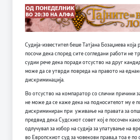
Судија-известител беше Татјана Бозаџиева која 
посочи дека според сите согледани работи не тр
судии рече дека поради отсуство на друг кандид
може да се утврди повреда на правото на еднак
дискриминација.
Во отсуство на компаратор со слични причини з
не може да се каже дека на подносителот му е п
дискриминиран при уживање на правата за општ
предвид дека Судскиот совет кој е посочен како
одлучувал за избор на судија за упатување на 
во Европскиот суд за човекови права,а тоа е п