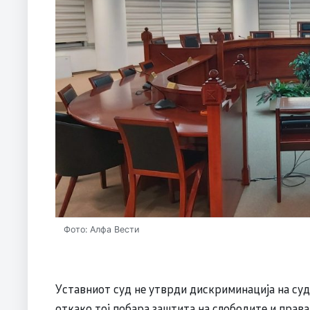
Фото: Алфа Вести
Уставниот суд не утврди дискриминација на су
откако тој побара заштита на слободите и права