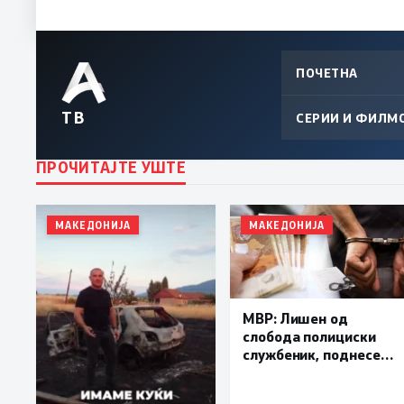
ПОЧЕТНА
ТВ
СЕРИИ И ФИЛМ
ПРОЧИТАЈТЕ УШТЕ
МАКЕДОНИЈА
МАКЕДОНИЈА
МВР: Лишен од
слобода полициски
службеник, поднесена
кривична пријава за
„злоупотреба на