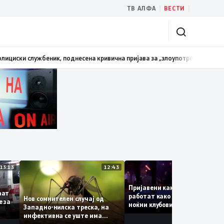
|
|
ТВ АЛФА
ВЕСТИ
службеник, поднесена кривична пријава за „злоупотреба на службената
13:13
12:43
Пријавени како туристки,
итуваат
работат како танчерки в
Нов сомнителен случај од
аките за
ноќни клубови – полиција
Западно-нилска треска, на
откри сомнителна шема з
инфективна се уште има
можна трговија со луѓе
пациенти во критична