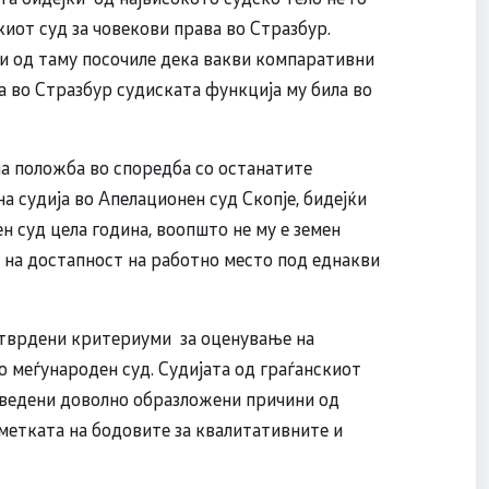
иот суд за човекови права во Стразбур.
и од таму посочиле дека вакви компаративни
а во Стразбур судиската функција му била во
а положба во споредба со останатите
на судија во Апелационен суд Скопје, бидејќи
 суд цела година, воопшто не му е земен
 на достапност на работно место под еднакви
 утврдени критериуми за оценување на
о меѓународен суд. Судијата од граѓанскиот
наведени доволно образложени причини од
сметката на бодовите за квалитативните и