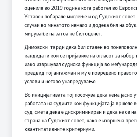
оцениле во 2019 година кога работел во Европск
Уставен побарале мислење и од Судскиот совет 
случаи во минатото немало и додека бил на обук
мирување па затоа не бил оценет.
Димовски тврди дека бил ставен во понеповолн
кандидати кои се пријавиле на огласот за избор 
иако извршувал судиска функција во меѓународен
предвид тој ангажман и му е повредено правото
услови и негово унапредување.
Во иницијативата тој посочува дека нема јасно
работата на судиите кои функцијата ја вршеле в
суд, смета дека е дискриминиран и дека не се 
страна на Судскиот совет, како е извршена пре
квантитативните критериуми.