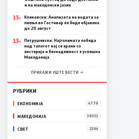
и на македонски јазик
13
Клековски: Анализата на водата за
Ч
пиење во Гостивар ќе биде објавена
до 20 август
13
Петрушевски: Најголемата победа
Ч
над талогот кој се храни со
хистерија и безнадежност е успешна
Македонија
ПРИКАЖИ УШТЕ ВЕСТИ →
РУБРИКИ
ЕКОНОМИЈА
4779
МАКЕДОНИЈА
39032
СВЕТ
2194