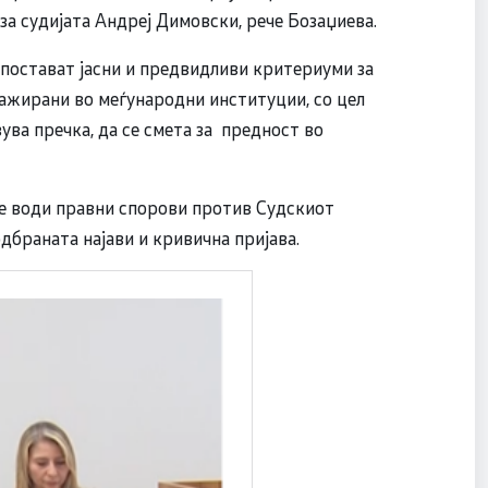
за судијата Андреј Димовски, рече Бозаџиева.
спостават јасни и предвидливи критериуми за
ажирани во меѓународни институции, со цел
ува пречка, да се смета за предност во
е води правни спорови против Судскиот
дбраната најави и кривична пријава.