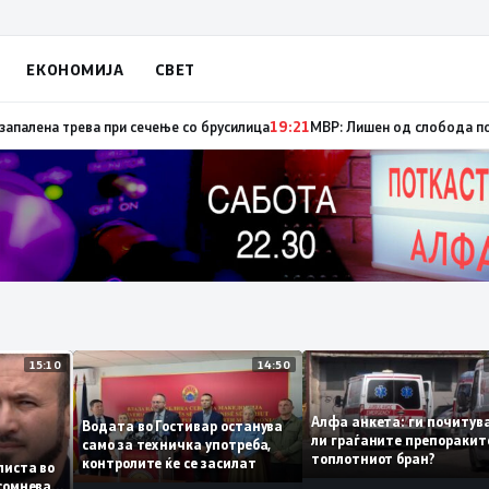
ЕКОНОМИЈА
СВЕТ
 трева при сечење со брусилица
19:21
МВР: Лишен од слобода полициски 
15:10
14:50
Алфа анкета: ги поч
Водата во Гостивар останува
ли граѓаните препор
само за техничка употреба,
од
топлотниот бран?
контролите ќе се засилат
рна листа во
а се сомнева