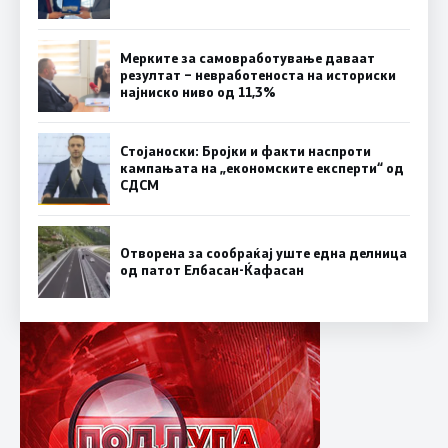
Мерките за самовработување даваат
резултат – невработеноста на историски
најниско ниво од 11,3%
Стојаноски: Бројки и факти наспроти
кампањата на „економските експерти“ од
СДСM
Отворена за сообраќај уште една делница
од патот Елбасан-Ќафасан