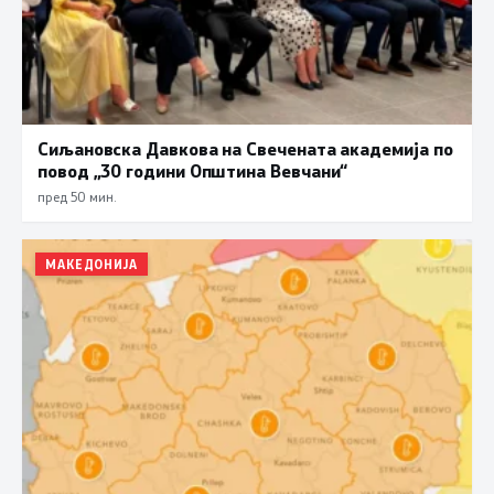
Сиљановска Давкова на Свечената академија по
повод „30 години Општина Вевчани“
пред 50 мин.
МАКЕДОНИЈА