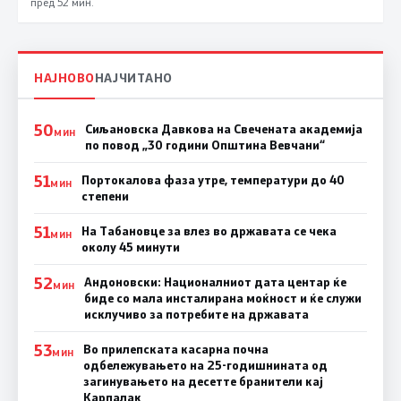
пред 52 мин.
НАЈНОВО
НАЈЧИТАНО
50
Сиљановска Давкова на Свечената академија
МИН
по повод „30 години Општина Вевчани“
51
Портокалова фаза утре, температури до 40
МИН
степени
51
На Табановце за влез во државата се чека
МИН
околу 45 минути
52
Андоновски: Националниот дата центар ќе
МИН
биде со мала инсталирана моќност и ќе служи
исклучиво за потребите на државата
53
Во прилепската касарна почна
МИН
одбележувањето на 25-годишнината од
загинувањето на десетте бранители кај
Карпалак