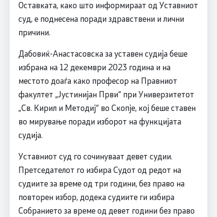
Оставката, како што информираат од Уставниот
суд, е поднесена поради здравствени и лични
причини.
Дабовиќ-Анастасовска за уставен судија беше
избрана на 12 декември 2023 година и на
местото доаѓа како професор на Правниот
факултет „Јустинијан Први“ при Универзитетот
„Св. Кирил и Методиј“ во Скопје, кој беше ставен
во мирување поради изборот на функцијата
судија.
Уставниот суд го сочинуваат девет судии.
Претседателот го избира Судот од редот на
судиите за време од три години, без право на
повторен избор, додека судиите ги избира
Собранието за време од девет години без право