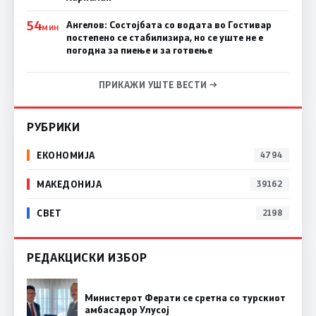
54
Ангелов: Состојбата со водата во Гостивар
МИН
постепено се стабилизира, но се уште не е
погодна за пиење и за готвење
ПРИКАЖИ УШТЕ ВЕСТИ →
РУБРИКИ
ЕКОНОМИЈА
4794
МАКЕДОНИЈА
39162
СВЕТ
2198
РЕДАКЦИСКИ ИЗБОР
Министерот Ферати се сретна со турскиот
амбасадор Улусој