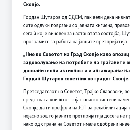
Скопје.
Гордан Шутаров од СДСМ, пак вели дека нивнат
сите одлуки поврзани со јавната хигиена, прево
сега ѝ кој е виновен за настанатата состојба, Ш
програмите за работа на јавните претпријатија.
„Ние во Советот на Град Скопје како опозиц
задоволување на потребите на граѓаните в
дополнителни активности и ангажирање на
Гордан Шутаров советник во градот Скопје.
Претседателот на Советот, Трајко Славевски, ве
средствата кои што стојат неискористени наме
Скопје, да ги префрли на ЈСП за рехабилитација н
нејасно зошто јавните претпријатија досега не 
иако од страна на Советот имале одобрени инве