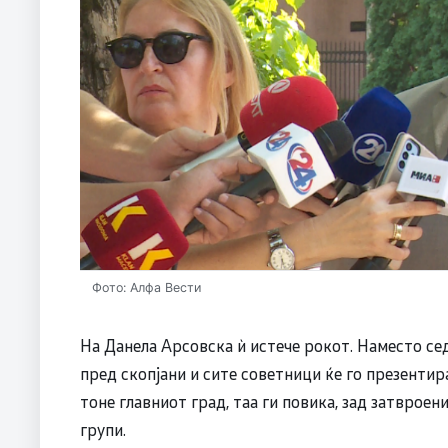
Фото: Алфа Вести
На Данела Арсовска ѝ истече рокот. Наместо седн
пред скопјани и сите советници ќе го презентир
тоне главниот град, таа ги повика, зад затврое
групи.