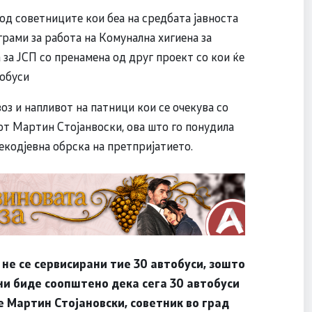
 од советниците кои беа на средбата јавноста
рами за работа на Комунална хигиена за
 за ЈСП со пренамена од друг проект со кои ќе
тобуси
воз и напливот на патници кои се очекува со
от Мартин Стојанвоски, ова што го понудила
секодјевна обрска на претпријатието.
 не се сервисирани тие 30 автобуси, зошто
ни биде соопштено дека сега 30 автобуси
 Мартин Стојановски, советник во град