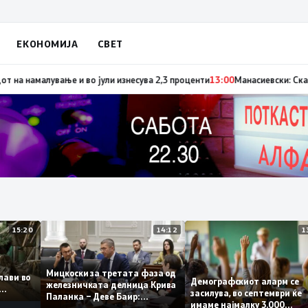
ЕКОНОМИЈА
СВЕТ
гнал за позитивните движења во економомијата, инфлацијата го продол
15:20
14:12
Мицкоски за третата фаза од
 поплави во
Демографскиот аларм
железничката делница Крива
мето
засилува, во септември
Паланка – Деве Баир:
имаме најмалку 3.000
Проектот нема да заврши на