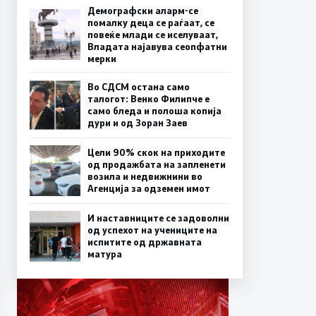
Демографски аларм-се
помалку деца се раѓаат, се
повеќе млади се иселуваат,
Владата најавува сеопфатни
мерки
Во СДСМ остана само
талогот: Венко Филипче е
само бледа и полоша копија
дури и од Зоран Заев
Цели 90% скок на приходите
од продажбата на запленети
возила и недвижнини во
Агенција за одземен имот
И наставниците се задоволни
од успехот на учениците на
испитите од државната
матура