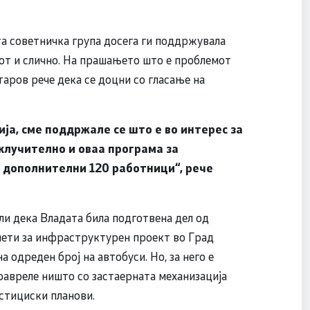
а советничка група досега ги поддржувала
зот и слично. На прашањето што е проблемот
утаров рече дека се доцни со гласање на
ија, сме поддржале се што е во интерес за
клучително и оваа програма за
 дополнителни 120 работници“, рече
ли дека Владата била подготвена дел од
нети за инфраструктурен проект во Град
а одреден број на автобуси. Но, за него е
правреле ништо со застаерната механизација
стициски планови.