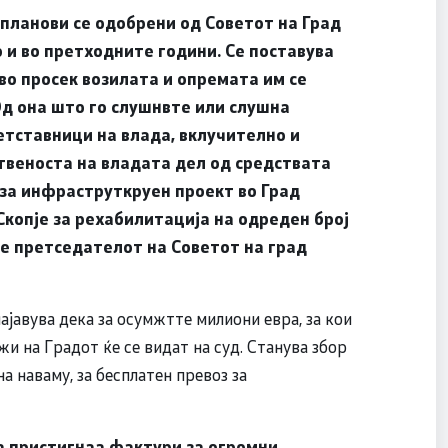
планови се одобрени од Советот на Град
о и во претходните години. Се поставува
во просек возилата и опремата им се
д она што го слушнвте или слушна
етставници на влада, вклучително и
твеноста на владата дел од средствата
 за инфраструткруен проект во Град
Скопје за рехабилитација на одреден број
ече претседателот на Советот на град
ајавува дека за осумжтте милиони евра, за кои
и на Градот ќе се видат на суд. Станува збор
а наваму, за бесплатен превоз за
а пристигнаа фактури за огромни