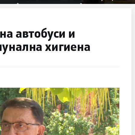
првачиња помалку
половина тунел во слепа
улица, сега имаме целина
на автобуси и
мунална хигиена