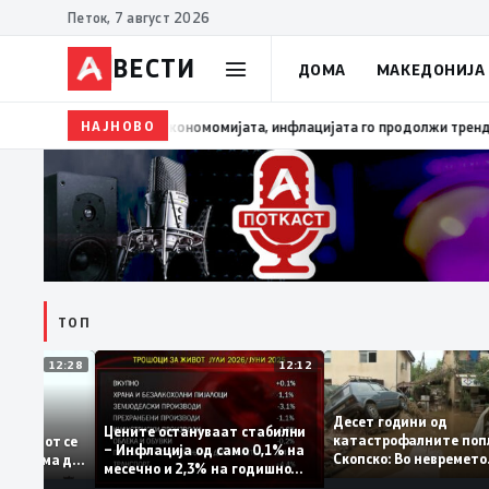
Петок, 7 август 2026
ВЕСТИ
ДОМА
МАКЕДОНИЈА
НАЈНОВО
13:03
Димитриеска-Кочоска: Уште еден охрабрувачки си
ТОП
12:28
12:12
Десет години од
тстапува –
Цените остануваат стабилни
катастрофалните
 идентитетот се
– Инфлација од само 0,1% на
Скопско: Во невре
ија која нема да
месечно и 2,3% на годишно
загинаа 22 лица
ниво