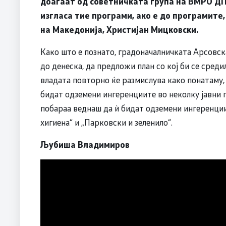
доаѓаат од советничката група на ВМРО ДП
изгласа тие програми, ако е до програмите,
на Македонија, Христијан Мицковски.
Како што е познато, градоначалничката Арсовс
до денеска, да предложи план со кој би се среди
владата повторно ќе размислува како понатаму, 
бидат одземени ингеренциите во неколку јавни 
побараа веднаш да ѝ бидат одземени ингеренции
хигиена“ и „Парковски и зеленило“.
Љубиша Владимиров