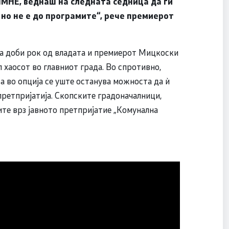
МНЕ, веднаш на следната седница да ги
 но не е до програмите“, рече премиерот
ка доби рок од владата и премиерот Мицкоски
л хаосот во главниот града. Во спротивно,
а во опција се уште останува можноста да ѝ
претпријатија. Скопските градоначалници,
те врз јавното претпријатие „Комунална