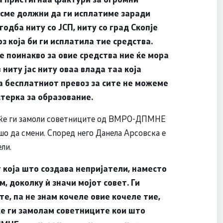
е сме должни да ги исплатиме заради
одба ниту со ЈСП, ниту со град Скопје
з која би ги исплатила тие средства.
е поинакво за овие средства ние ќе мора
 ниту јас ниту оваа влада таа која
за бесплатниот превоз за сите не можеме
стерка за образование.
а ќе ги замоли советниците од ВМРО-ДПМНЕ
ишо да смени. Според него Данела Арсовска е
ли.
 која што создава непријатели, наместо
, доколку ѝ значи мојот совет. Ги
е, па не знам кочеле овие кочеле тие,
ќе ги замолам советниците кои што