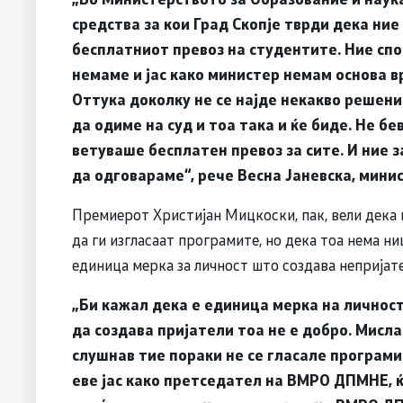
средства за кои Град Скопје тврди дека ни
бесплатниот превоз на студентите. Ние спог
немаме и јас како министер немам основа вр
Оттука доколку не се најде некакво решени
да одиме на суд и тоа така и ќе биде. Не бев
ветуваше бесплатен превоз за сите. И ние 
да одговараме“, рече Весна Јаневска, мини
Премиерот Христијан Мицкоски, пак, вели дек
да ги изгласаат програмите, но дека тоа нема н
единица мерка за личност што создава непријате
„Би кажал дека е единица мерка на личност
да создава пријатели тоа не е добро. Мислам
слушнав тие пораки не се гласале програмит
еве јас како претседател на ВМРО ДПМНЕ, 