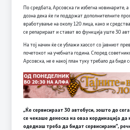
По средбата, Арсовска ги избегна новинарите, а
дозна дека ќе ги поддржат дополнителните прог
вработување на околу 120 лица, како и средства
се репарираат и стават во функција уште 30 ав
На тој начин ќе се ублажи хаосот со јавниот пре
почетокот на учебната година. Според советник
Арсовска, не е накој план туку требало да биде 
„Ќе сервисираат 30 автобуси, зошто до сега
се чекаше денеска на оваа кординација да 
одеднаш треба да бидат сервисирани“, рече