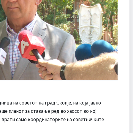
ица на советот на град Скопје, на која јавно
аше планот за ставање ред во хаосот во кој
ни врати само координаторите на советничките