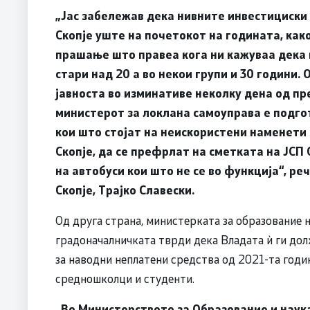
„Јас забележав дека нивните инвестициски 
Скопје уште на почетокот на годината, как
прашање што правеа кога ни кажуваа дека 
стари над 20 а во некои групи и 30 години.
О
јавноста во изминативе неколку дена од пр
министерот за локлана самоуправа е подго
кои што стојат на неискористени наменети
Скопје, да се префрлат на сметката на ЈСП 
на автобуси кои што не се во функција“, р
Скопје, Трајко Славески.
Од друга страна, министерката за образование н
градоначалничката тврди дека Владата ѝ ги долж
за наводни неплатени средства од 2021-та годин
средношколци и студенти.
„Во Министерството за Образование и наук