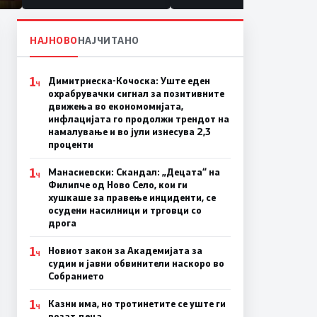
НАЈНОВО
НАЈЧИТАНО
1
Димитриеска-Кочоска: Уште еден
Ч
охрабрувачки сигнал за позитивните
движења во економомијата,
инфлацијата го продолжи трендот на
намалување и во јули изнесува 2,3
проценти
1
Манасиевски: Скандал: „Децата“ на
Ч
Филипче од Ново Село, кои ги
хушкаше за правење инциденти, се
осудени насилници и трговци со
дрога
1
Новиот закон за Академијата за
Ч
судии и јавни обвинители наскоро во
Собранието
1
Казни има, но тротинетите се уште ги
Ч
возат деца