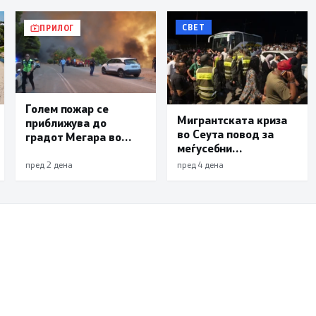
СВЕТ
ПРИЛОГ
Голем пожар се
Мигрантската криза
приближува до
во Сеута повод за
градот Мегара во
меѓусебни
близина на Атина,
обвинувања помеѓу
засега има пет
пред 2 дена
пред 4 дена
Мадрид и Ерусалим
загинати