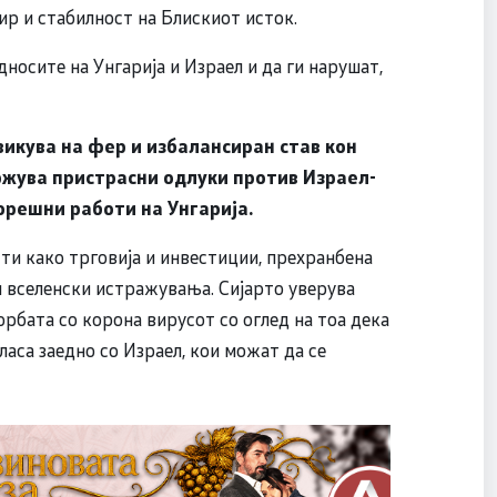
ир и стабилност на Блискиот исток.
дносите на Унгарија и Израел и да ги нарушат,
овикува на фер и избалансиран став кон
ржува пристрасни одлуки против Израел-
орешни работи на Унгарија.
ти како трговија и инвестиции, прехранбена
 и вселенски истражувања. Сијарто уверува
рбата со корона вирусот со оглед на тоа дека
аса заедно со Израел, кои можат да се