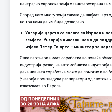
централно европска земја е заинтересирана за м
Според него многу земји сакале да влијаат врз о
но тоа нема да им биде дозволено.
Унгарија цврсто се залага за Израел и п
земјата. Унгарија никогаш нема да подд
изјави Петер Сијарто – министер за надв
Овие партнери имаат соработка во повеќе облас
индустрија, развој на автомобилска индустрија
дека нивната соработка може да помогне и во бо
Унгарија произведува респиратори од светска кл
извезуваат во Европа.