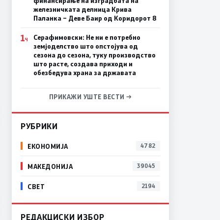
финансирање на изградбата на
железничката делница Крива
Паланка – Деве Баир од Коридорот 8
1
Серафимовски: Не ни е потребно
Ч
земјоделство што опстојува од
сезона до сезона, туку производство
што расте, создава приходи и
обезбедува храна за државата
ПРИКАЖИ УШТЕ ВЕСТИ →
РУБРИКИ
ЕКОНОМИЈА
4782
МАКЕДОНИЈА
39045
СВЕТ
2194
РЕДАКЦИСКИ ИЗБОР