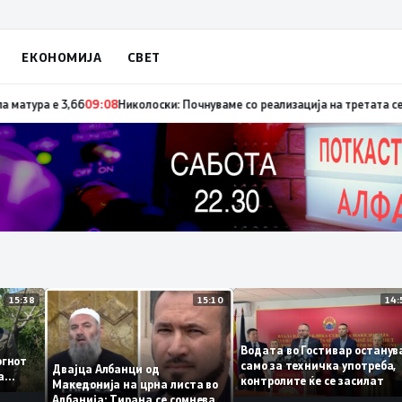
ЕКОНОМИЈА
СВЕТ
но спроведување на реформите
09:33
Просечната оценка од полагањето на 
15:38
15:10
а
Водата во Гостивар оста
 – огнот
само за техничка употре
Двајца Албанци од
кува
контролите ќе се засилат
Македонија на црна листа во
Албанија: Тирана се сомнева