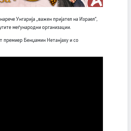
арече Унгарија „важен пријател на Израел“,
ругите меѓународни организации.
от премиер Бенџамин Нетанјаху и со