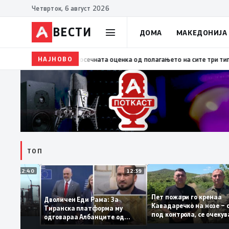
Четврток, 6 август 2026
ВЕСТИ
ДОМА
МАКЕДОНИЈА
НАЈНОВО
09:34
Размена на искуства со Словачка за успеш
ТОП
12:40
12:39
Пет пожари го крена
стојба во
Дволичен Еди Рама: За
Кавадаречко на нозе
табилна
Тиранска платформа му
под контрола, се оче
одговараа Албанците од
целосно гаснење
Македонија, сега кога му гори