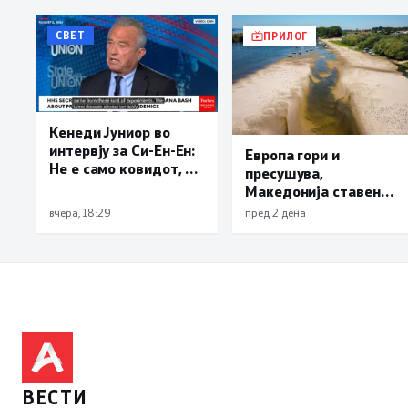
СВЕТ
ПРИЛОГ
Кенеди Јуниор во
интервју за Си-Ен-Ен:
Европа гори и
Не е само ковидот, и
пресушува,
лајмската болест и
Македонија ставена
респираторниот
во обрач: Унгарија и
вчера, 18:29
пред 2 дена
синцицијален вирус
Србија можат да
се излезени од
останат без струја
лаборатории
ВЕСТИ