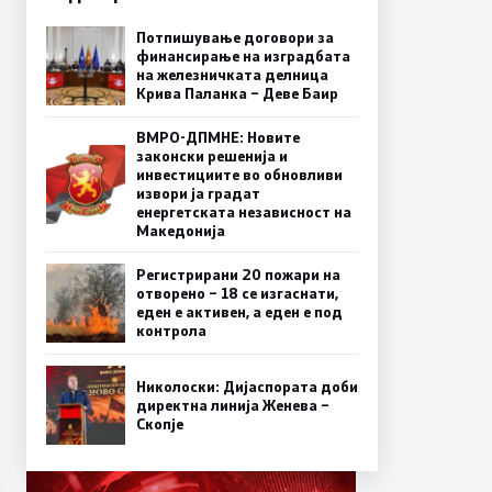
Потпишување договори за
финансирање на изградбата
на железничката делница
Крива Паланка – Деве Баир
ВМРО-ДПМНЕ: Новите
законски решенија и
инвестициите во обновливи
извори ја градат
енергетската независност на
Македонија
Регистрирани 20 пожари на
отворено – 18 се изгаснати,
еден е активен, а еден е под
контрола
Николоски: Дијаспората доби
директна линија Женева –
Скопје