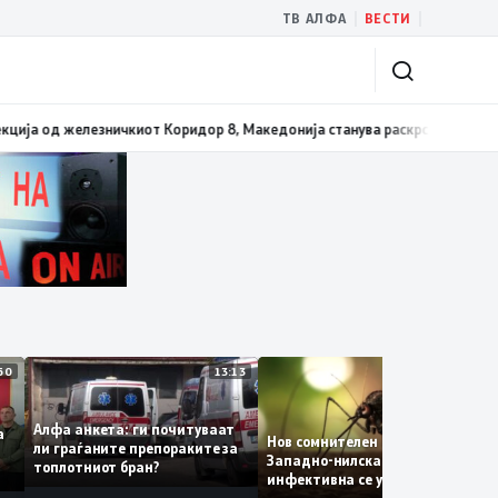
|
|
ТВ АЛФА
ВЕСТИ
сите три типа матура е 3,66
09:08
Николоски: Почнуваме со реализација 
14:50
13:13
12:4
Алфа анкета: ги почитуваат
нува
Нов сомнителен случај од
ли граѓаните препораките за
ба,
Западно-нилска треска, на
топлотниот бран?
инфективна се уште има
пациенти во критична