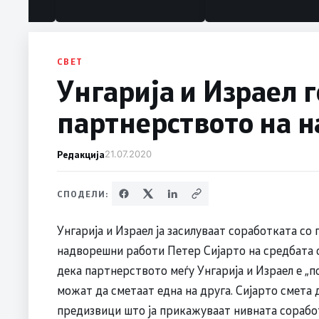
под нозе стануваат „персона
нон грата“
СВЕТ
Унгарија и Израел 
партнерството на н
Редакција
21.07.2020
СПОДЕЛИ:
Унгарија и Израел ја засилуваат соработката со
надворешни работи Петер Сијарто на средбата с
дека партнерството меѓу Унгарија и Израел е „по
можат да сметаат една на друга. Сијарто смета 
предизвици што ја прикажуваат нивната соработ