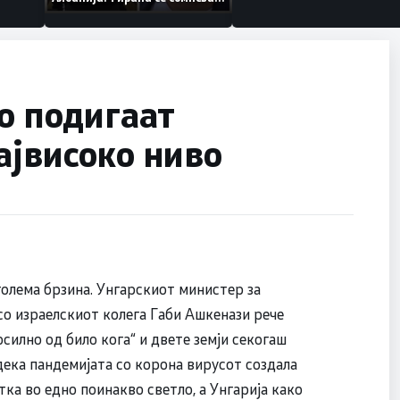
дека работеле за
терористички организации
го подигаат
ајвисоко ниво
 голема брзина. Унгарскиот министер за
о израелскиот колега Габи Ашкенази рече
силно од било кога“ и двете земји секогаш
дека пандемијата со корона вирусот создала
ка во едно поинакво светло, а Унгарија како