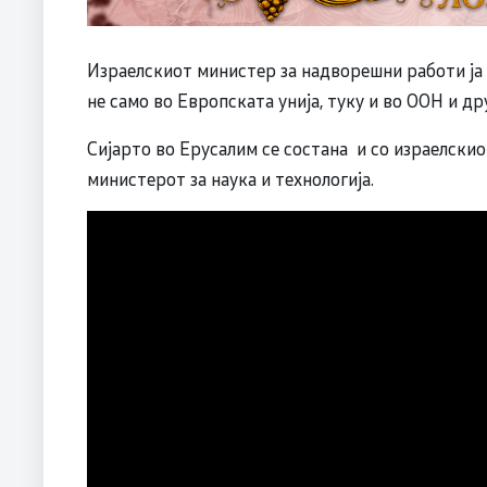
Израелскиот министер за надворешни работи ја н
не само во Европската унија, туку и во ООН и д
Сијарто во Ерусалим се состана и со израелски
министерот за наука и технологија.