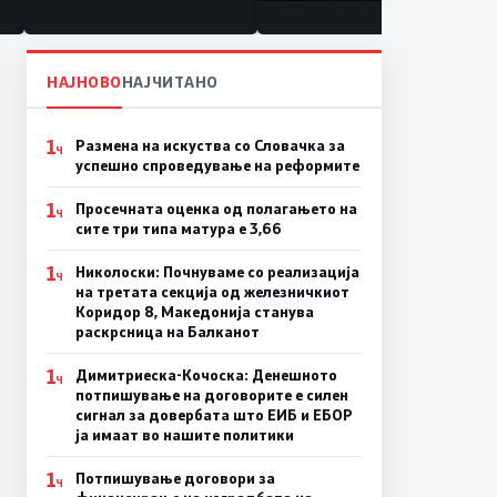
состојба
НАЈНОВО
НАЈЧИТАНО
1
Размена на искуства со Словачка за
Ч
успешно спроведување на реформите
1
Просечната оценка од полагањето на
Ч
сите три типа матура е 3,66
1
Николоски: Почнуваме со реализација
Ч
на третата секција од железничкиот
Коридор 8, Македонија станува
раскрсница на Балканот
1
Димитриеска-Кочоска: Денешното
Ч
потпишување на договорите е силен
сигнал за довербата што ЕИБ и ЕБОР
ја имаат во нашите политики
1
Потпишување договори за
Ч