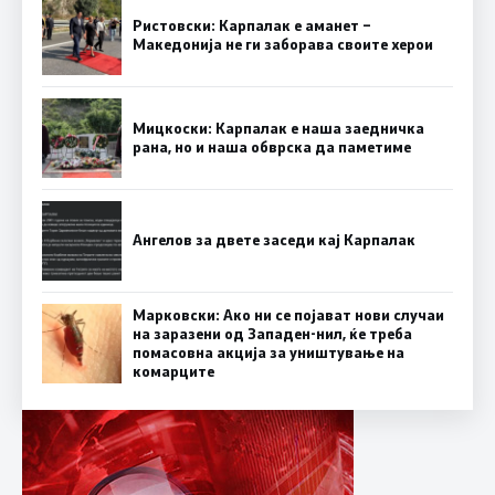
Ристовски: Карпалак е аманет –
Македонија не ги заборава своите херои
Мицкоски: Карпалак е наша заедничка
рана, но и наша обврска да паметиме
Ангелов за двете заседи кај Карпалак
Марковски: Ако ни се појават нови случаи
на заразени од Западен-нил, ќе треба
помасовна акција за уништување на
комарците