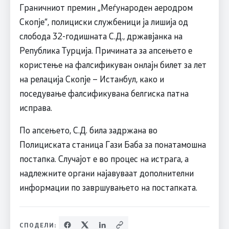
Граничниот премин „Меѓународен аеродром
Скопје“, полициски службеници ја лишија од
слобода 32-годишната С.Д., државјанка на
Република Турција. Причината за апсењето е
користење на фалсификуван онлајн билет за лет
на релација Скопје – Истанбул, како и
поседување фалсификувана белгиска патна
исправа.
По апсењето, С.Д. била задржана во
Полициската станица Гази Баба за понатамошна
постапка. Случајот е во процес на истрага, а
надлежните органи најавуваат дополнителни
информации по завршувањето на постапката.
СПОДЕЛИ: