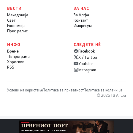
ВЕСТИ
ЗА НАС
Македонија
За Алфа
Свет
Контакт
Економија
Импресум
Прес-релис
ИНФО
СЛЕДЕТЕ НÉ
Време
Facebook
ТВ програма
X / Twitter
Хороскоп
YouTube
RSS
Instagram
Услови на користење
Политика за приватност
Политика за колачиња
© 2026 ТВ Алфа