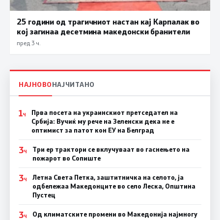
25 години од трагичниот настан кај Карпалак во
кој загинаа десетмина македонски бранители
пред 3 ч.
НАЈНОВО
НАЈЧИТАНО
1
Прва посета на украинскиот претседател на
Ч
Србија: Вучиќ му рече на Зеленски дека не е
оптимист за патот кон ЕУ на Белград
3
Три ер трактори се вклучуваат во гаснењето на
Ч
пожарот во Сопиште
3
Летна Света Петка, заштитничка на селото, ја
Ч
одбележаа Македонците во село Леска, Општина
Пустец
3
Од климатските промени во Македонија најмногу
Ч