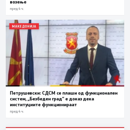
возење
пред 4 ч.
МАКЕДОНИЈА
Петрушевски: СДСМ се плаши од функционален
систем, „Безбеден град“ е доказ дека
институциите функционираат
пред 4 ч.