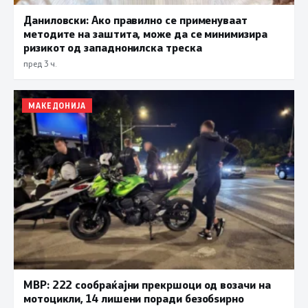
Даниловски: Ако правилно се применуваат
методите на заштита, може да се минимизира
ризикот од западнонилска треска
пред 3 ч.
МАКЕДОНИЈА
МВР: 222 сообраќајни прекршоци од возачи на
мотоцикли, 14 лишени поради безобѕирно