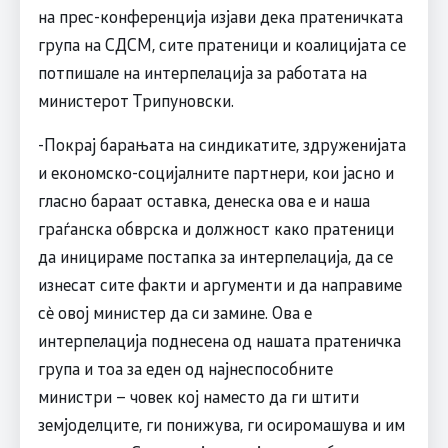
на прес-конференција изјави дека пратеничката
група на СДСМ, сите пратеници и коалицијата се
потпишале на интерпелација за работата на
министерот Трипуновски.
-Покрај барањата на синдикатите, здруженијата
и економско-социјалните партнери, кои јасно и
гласно бараат оставка, денеска ова е и наша
граѓанска обврска и должност како пратеници
да иницираме постапка за интерпелација, да се
изнесат сите факти и аргументи и да направиме
сè овој министер да си замине. Ова е
интерпелација поднесена од нашата пратеничка
група и тоа за еден од најнеспособните
министри – човек кој наместо да ги штити
земјоделците, ги понижува, ги осиромашува и им