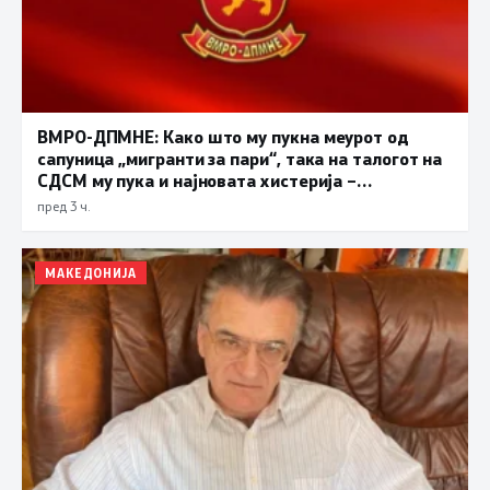
ВМРО-ДПМНЕ: Како што му пукна меурот од
сапуница „мигранти за пари“, така на талогот на
СДСМ му пука и најновата хистерија –
прифаќање на француски предлог
пред 3 ч.
МАКЕДОНИЈА