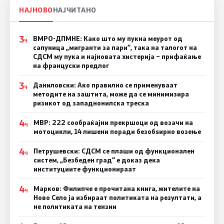
НАЈНОВО
НАЈЧИТАНО
3
ВМРО-ДПМНЕ: Како што му пукна меурот од
Ч
сапуница „мигранти за пари“, така на талогот на
СДСМ му пука и најновата хистерија – прифаќање
на француски предлог
3
Даниловски: Ако правилно се применуваат
Ч
методите на заштита, може да се минимизира
ризикот од западнонилска треска
4
МВР: 222 сообраќајни прекршоци од возачи на
Ч
мотоцикли, 14 лишени поради безобѕирно возење
4
Петрушевски: СДСМ се плаши од функционален
Ч
систем, „Безбеден град“ е доказ дека
институциите функционираат
4
Марков: Филипче е прочитана книга, жителите на
Ч
Ново Село ја избираат политиката на резултати, а
не политиката на тензии