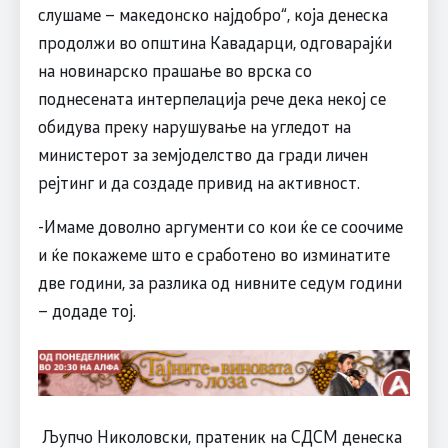
слушаме – македонско најдобро“, која денеска
продолжи во општина Кавадарци, одговарајќи
на новинарско прашање во врска со
поднесената интерпелација рече дека некој се
обидува преку нарушување на угледот на
министерот за земјоделство да гради личен
рејтинг и да создаде привид на активност.
-Имаме доволно аргументи со кои ќе се соочиме
и ќе покажеме што е сработено во изминатите
две години, за разлика од нивните седум години
– додаде тој.
Љупчо Николовски, пратеник на СДСМ денеска