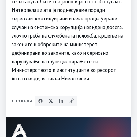
се заканува. Сите тоа јавно и јасно го зборуваат.
Интерпелацијата ја поднесуваме поради
сериозни, континуирани и веќе процесуирани
случаи на системска корупција невидена досега,
злоупотреба на службената положба, кршење на
законите и обврските на министерот
дефинирани во законите, како и сериозно
нарушување на функционирањето на
Министерството и институциите во ресорот
што го води, истакна Николовски.
СПОДЕЛИ: