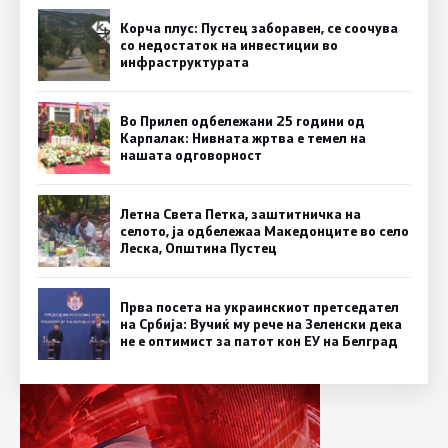
Корча плус: Пустец заборавен, се соочува
со недостаток на инвестиции во
инфраструктурата
Во Прилеп одбележани 25 години од
Карпалак: Нивната жртва е темел на
нашата одговорност
Летна Света Петка, заштитничка на
селото, ја одбележаа Македонците во село
Леска, Општина Пустец
Прва посета на украинскиот претседател
на Србија: Вучиќ му рече на Зеленски дека
не е оптимист за патот кон ЕУ на Белград