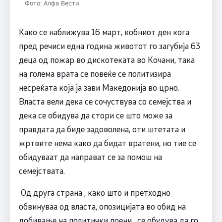
Фото: Алфа Вести
Како се наближува 16 март, кобниот ден кога
пред речиси една година животот го загубија 63
деца од пожар во дискотеката во Кочани, така
на голема врата се повеќе се политизира
несреќата која ја зави Македонија во црно.
Власта вели дека се сочуствува со семејства и
дека се обидува да стори се што може за
правдата да биде задоволена, оти штетата и
жртвите нема како да бидат вратени, но тие се
обидуваат да направат се за помош на
семејствата.
Од друга страна , како што и претходно
обвинуваа од власта, опозицијата во обид на
добивање на политички поени , се обудува да го