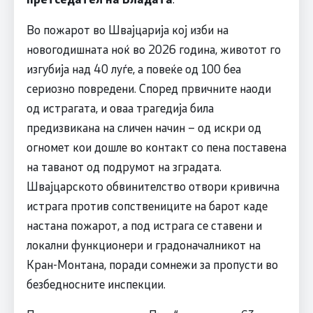
Во пожарот во Швајцарија кој изби на
новогодишната ноќ во 2026 година, животот го
изгубија над 40 луѓе, а повеќе од 100 беа
сериозно повредени. Според првичните наоди
од истрагата, и оваа трагедија била
предизвикана на сличен начин – од искри од
огномет кои дошле во контакт со пена поставена
на таванот од подрумот на зградата.
Швајцарското обвинителство отвори кривична
истрага против сопствениците на барот каде
настана пожарот, а под истрага се ставени и
локални функционери и градоначалникот на
Кран-Монтана, поради сомнежи за пропусти во
безбедносните инспекции.