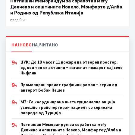
Потпишан Меморандум за соработка меѓу
Делчево и општините Новело, Монфорте д’Алба
и Родино од Република Италија
пред 9 ч.
НАЈНОВО
НАЈЧИТАНО
9
ЦУК: До 18 часот 11 пожари на отворен простор,
Ч
од кои три се активни – изгаснат пожарот кај село
Чифлик
9
Промовиран првиот графички роман – стрип од
Ч
авторот Бобан Пешов
9
МЗ: Со координирана институционална акција
Ч
успешно транспортиран пациент со сериозна
повреда од Турција
9
Потпишан Меморандум за соработка меѓу
Ч
Делчево и општините Новело, Монфорте д’Алба и