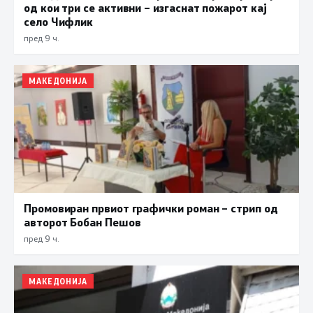
од кои три се активни – изгаснат пожарот кај
село Чифлик
пред 9 ч.
МАКЕДОНИЈА
Промовиран првиот графички роман – стрип од
авторот Бобан Пешов
пред 9 ч.
МАКЕДОНИЈА