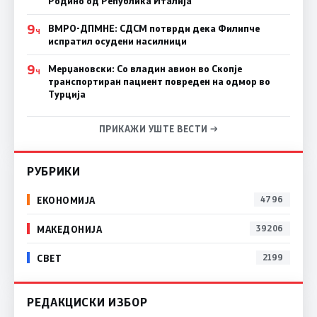
Родино од Република Италија
9
ВМРО-ДПМНЕ: СДСM потврди дека Филипче
Ч
испратил осудени насилници
9
Мерџановски: Со владин авион во Скопје
Ч
транспортиран пациент повреден на одмор во
Турција
ПРИКАЖИ УШТЕ ВЕСТИ →
РУБРИКИ
ЕКОНОМИЈА
4796
МАКЕДОНИЈА
39206
СВЕТ
2199
РЕДАКЦИСКИ ИЗБОР