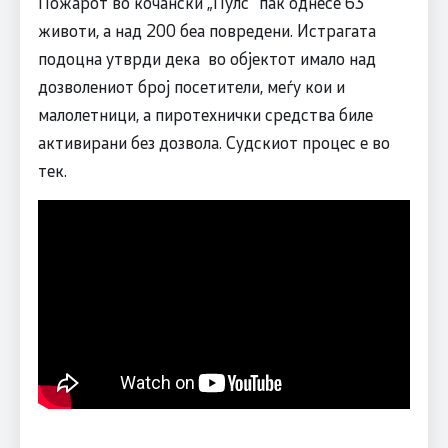
Пожарот во кочански „Пулс“ пак однесе 63
животи, а над 200 беа повредени. Истрагата
подоцна утврди дека во објектот имало над
дозволениот број посетители, меѓу кои и
малолетници, а пиротехнички средства биле
активирани без дозвола. Судскиот процес е во
тек.