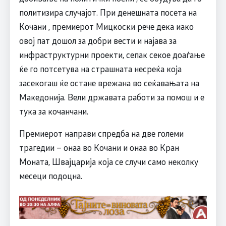
политизира случајот. При денешната посета на
Кочани , премиерот Мицкоски рече дека иако
овој пат дошол за добри вести и најава за
инфраструктурни проекти, сепак секое доаѓање
ќе го потсетува на страшната несреќа која
засекогаш ќе остане врежана во сеќавањата на
Македонија. Вели државата работи за помош и е
тука за кочанчани.
Премиерот направи спредба на две големи
трагедии – онаа во Кочани и онаа во Кран
Моната, Швајцарија која се случи само неколку
месеци подоцна.