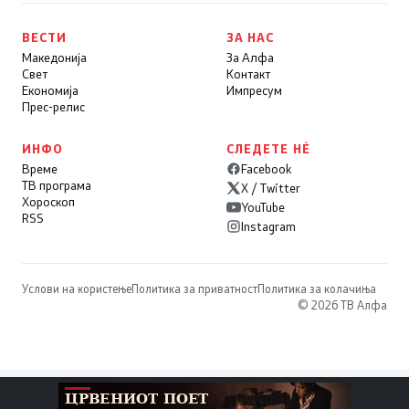
ВЕСТИ
ЗА НАС
Македонија
За Алфа
Свет
Контакт
Економија
Импресум
Прес-релис
ИНФО
СЛЕДЕТЕ НÉ
Време
Facebook
ТВ програма
X / Twitter
Хороскоп
YouTube
RSS
Instagram
Услови на користење
Политика за приватност
Политика за колачиња
© 2026 ТВ Алфа