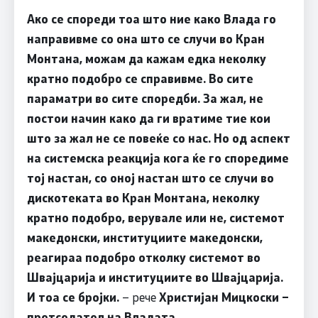
Ако се спореди тоа што ние како Влада го
направивме со она што се случи во Кран
Монтана, можам да кажам едка неколку
кратно подобро се справивме. Во сите
параматри во сите споредби. За жал, не
постои начин како да ги вратиме тие кои
што за жал не се повеќе со нас. Но од аспект
на системска реакција кога ќе го споредиме
тој настан, со оној настан што се случи во
дискотеката во Кран Монтана, неколку
кратно подобро, верувале или не, системот
македонски, институциите македонски,
реагираа подобро отколку системот во
Швајцарија и институциите во Швајцарија.
И тоа се бројки.
– рече
Христијан Мицкоски –
претседател на Владата
.