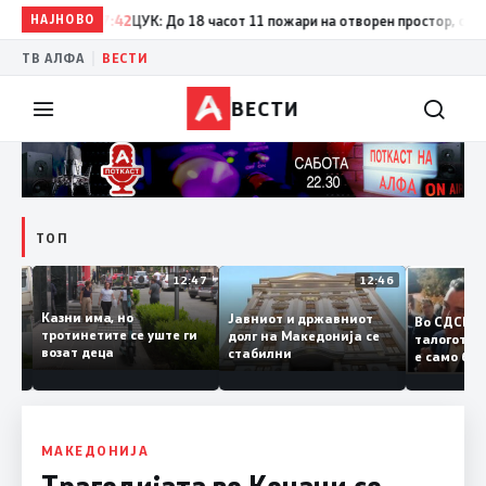
НАЈНОВО
17:42
ЦУК: До 18 часот 11 пожари на отворен простор, од кои т
|
ТВ АЛФА
ВЕСТИ
ВЕСТИ
ТОП
12:50
12:47
12:46
Казни има, но
Јавниот и државниот
Во СДС
дии и
тротинетите се уште ги
долг на Македонија се
талого
возат деца
стабилни
е само 
нието
копија 
Заев
МАКЕДОНИЈА
Трагедијата во Kочани се