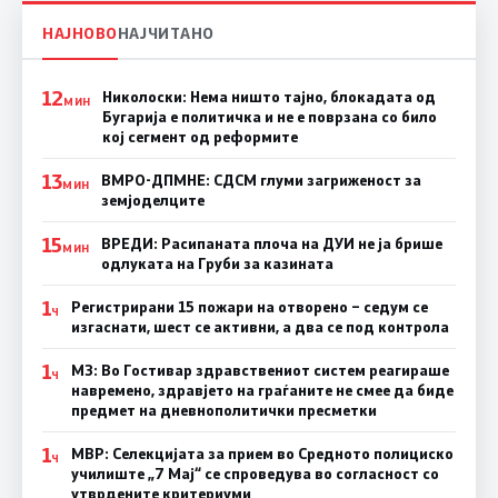
НАЈНОВО
НАЈЧИТАНО
12
Николоски: Нема ништо тајно, блокадата од
МИН
Бугарија е политичка и не е поврзана со било
кој сегмент од реформите
13
ВМРО-ДПМНЕ: СДСМ глуми загриженост за
МИН
земјоделците
15
ВРЕДИ: Расипаната плоча на ДУИ не ја брише
МИН
одлуката на Груби за казината
1
Регистрирани 15 пожари на отворено – седум се
Ч
изгаснати, шест се активни, а два се под контрола
1
МЗ: Во Гостивар здравствениот систем реагираше
Ч
навремено, здравјето на граѓаните не смее да биде
предмет на дневнополитички пресметки
1
МВР: Селекцијата за прием во Средното полициско
Ч
училиште „7 Мај“ се спроведува во согласност со
утврдените критериуми