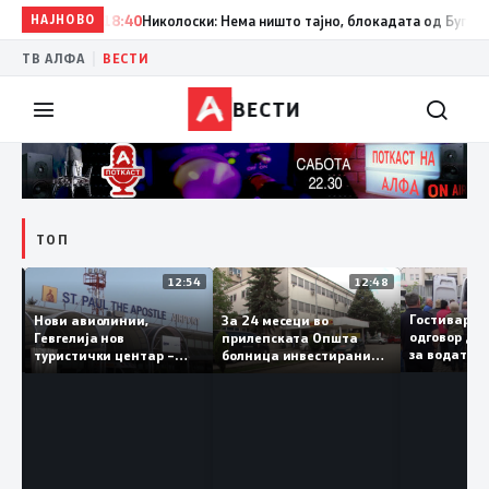
НАЈНОВО
18:40
Николоски: Нема ништо тајно, блокадата од Бугарија е
|
ТВ АЛФА
ВЕСТИ
ВЕСТИ
ТОП
16:03
12:54
12:48
в.
Гостивар
Нови авиолинии,
За 24 месеци во
о
одговор 
Гевгелија нов
прилепската Општа
за водата
туристички центар –
болница инвестирани
ка
да ја пиј
туризмот останува
150 милиони денари, а
приоритет на власта
трајно се вработени 124
лица