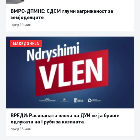
ВМРО-ДПМНЕ: СДСМ глуми загриженост за
земјоделците
пред 13 мин.
МАКЕДОНИЈА
ВРЕДИ: Расипаната плоча на ДУИ не ја брише
одлуката на Груби за казината
пред 15 мин.