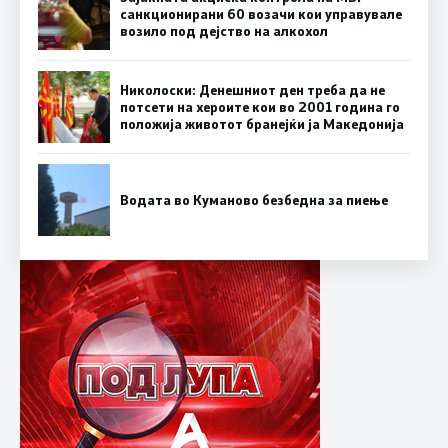
санкционирани 60 возачи кои управувале
возило под дејство на алкохол
Николоски: Денешниот ден треба да не
потсети на хероите кои во 2001 година го
положија животот бранејќи ја Македонија
Водата во Куманово безбедна за пиење