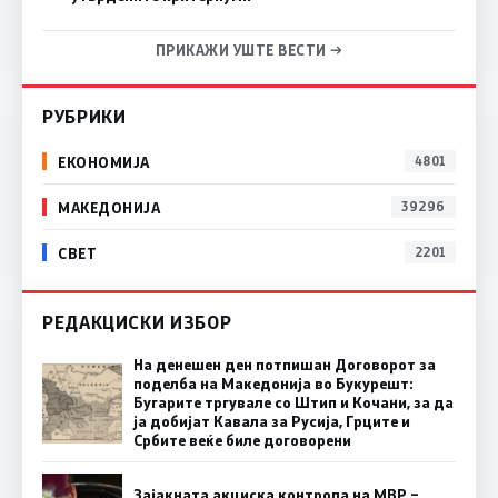
ПРИКАЖИ УШТЕ ВЕСТИ →
РУБРИКИ
ЕКОНОМИЈА
4801
МАКЕДОНИЈА
39296
СВЕТ
2201
РЕДАКЦИСКИ ИЗБОР
На денешен ден потпишан Договорот за
поделба на Македонија во Букурешт:
Бугарите тргувале со Штип и Кочани, за да
ја добијат Кавала за Русија, Грците и
Србите веќе биле договорени
Зајакната акциска контрола на МВР –