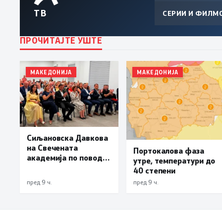
ТВ
СЕРИИ И ФИЛМ
ПРОЧИТАЈТЕ УШТЕ
МАКЕДОНИЈА
МАКЕДОНИЈА
Сиљановска Давкова
на Свечената
Портокалова фаза
академија по повод
утре, температури до
„30 години Општина
40 степени
Вевчани“
пред 9 ч.
пред 9 ч.