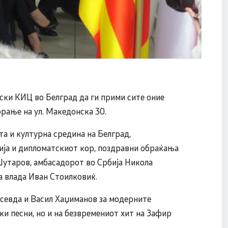
ки КИЦ во Белград да ги прими сите оние
орање на ул. Македонска 30.
та и културна средина на Белград,
ија и дипломатскиот кор, поздравни обраќања
утаров, амбасадорот во Србија Никола
а влада Иван Стоилковиќ.
асевда и Васил Хаџиманов за модерните
и песни, но и на безвремениот хит на Зафир