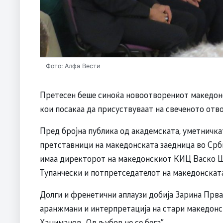
Фото: Алфа Вести
Претесен беше синоќа новоотворениот македонс
кои посакаа да присуствуваат на свеченото отв
Пред бројна публика од академската, уметничка
претставници на македонската заедница во Срб
имаа директорот на македонскиот КИЦ Васко Ш
Тупанчески и потпретседателот на македонскат
Долги и френетични аплаузи добија Зарина Прв
аранжмани и интерпретација на стари македонск
Хаџиманов „Од љубов не се бега”.