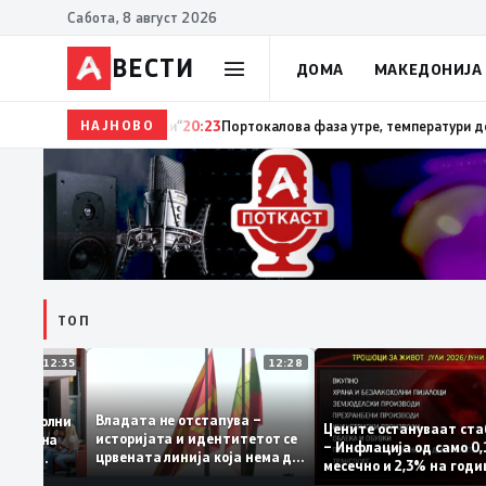
Сабота, 8 август 2026
ВЕСТИ
ДОМА
МАКЕДОНИЈА
НАЈНОВО
20:24
Сиљановска Давкова на Свечената академија 
ТОП
12:35
12:28
Владата не отстапува –
е се задоволни
Цените остануваат
историјата и идентитетот се
учениците на
– Инфлација од сам
црвената линија која нема да
ржавната
месечно и 2,3% на 
се погази
ниво