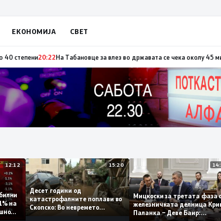
ЕКОНОМИЈА
СВЕТ
по повод „30 години Општина Вевчани“
20:23
Портокалова фаза утре, тем
12:12
15:20
Десет години од
 стабилни
Мицкоски за третата ф
катастрофалните поплави во
о 0,1% на
железничката делница 
Скопско: Во невремето
годишно
Паланка – Деве Баир:
загинаа 22 лица
Проектот нема да завр