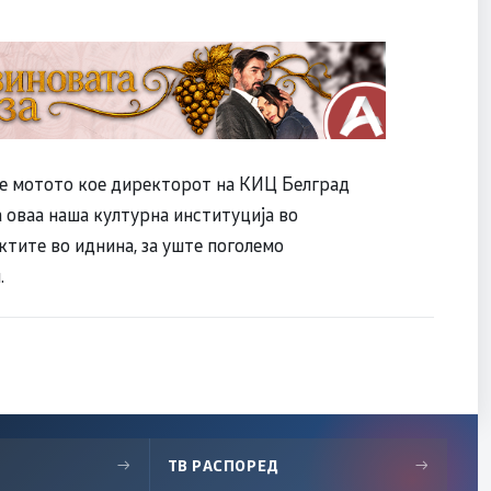
еше мотото кое директорот на КИЦ Белград
 оваа наша културна институција во
ктите во иднина, за уште поголемо
.
→
ТВ РАСПОРЕД
→