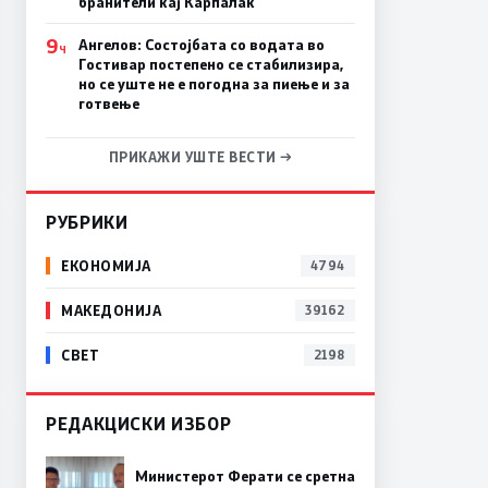
бранители кај Карпалак
9
Ангелов: Состојбата со водата во
Ч
Гостивар постепено се стабилизира,
но се уште не е погодна за пиење и за
готвење
ПРИКАЖИ УШТЕ ВЕСТИ →
РУБРИКИ
ЕКОНОМИЈА
4794
МАКЕДОНИЈА
39162
СВЕТ
2198
РЕДАКЦИСКИ ИЗБОР
Министерот Ферати се сретна