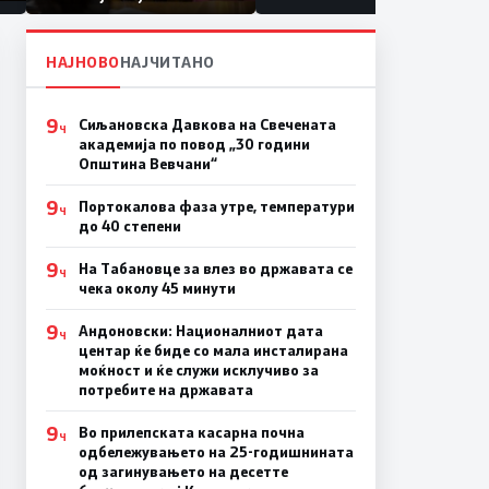
првачиња помалку
а
на
НАЈНОВО
НАЈЧИТАНО
9
Сиљановска Давкова на Свечената
Ч
академија по повод „30 години
Општина Вевчани“
9
Портокалова фаза утре, температури
Ч
до 40 степени
9
На Табановце за влез во државата се
Ч
чека околу 45 минути
9
Андоновски: Националниот дата
Ч
центар ќе биде со мала инсталирана
моќност и ќе служи исклучиво за
потребите на државата
9
Во прилепската касарна почна
Ч
одбележувањето на 25-годишнината
од загинувањето на десетте