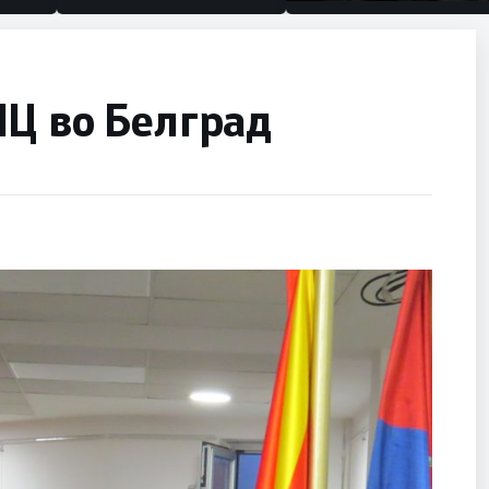
половина тунел во слеп
улица, сега имаме цели
ИЦ во Белград