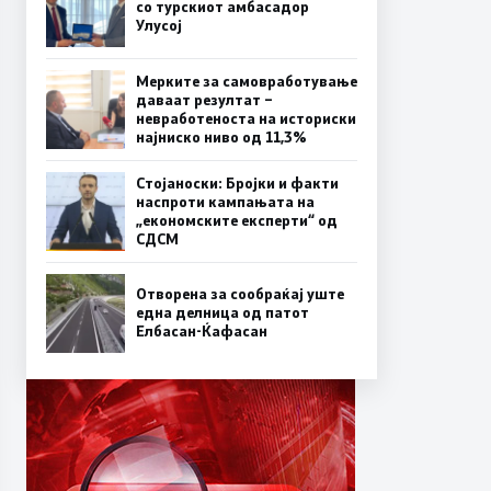
со турскиот амбасадор
Улусој
Мерките за самовработување
даваат резултат –
невработеноста на историски
најниско ниво од 11,3%
Стојаноски: Бројки и факти
наспроти кампањата на
„економските експерти“ од
СДСM
Отворена за сообраќај уште
една делница од патот
Елбасан-Ќафасан