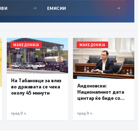
ОВИ
→
ЕМИСИИ
→
МАКЕДОНИЈА
МАКЕДОНИЈА
На Табановце за влез
Андоновски:
во државата се чека
Националниот дата
околу 45 минути
центар ќе биде со
мала инсталирана
моќност и ќе служи
пред 9 ч.
пред 9 ч.
исклучиво за
потребите на
државата