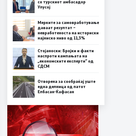
со турскиот амбасадор
Улусој
Мерките за самовработување
даваат резултат –
невработеноста на историски
најниско ниво од 11,3%
Стојаноски: Бројки и факти
наспроти кампањата на
„економските експерти“ од
СДСM
Отворена за сообраќај уште
една делница од патот
Елбасан-Ќафасан