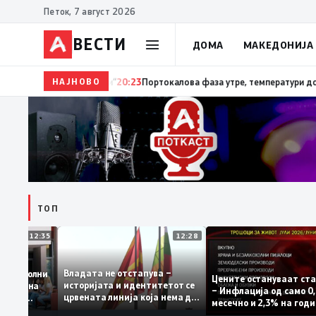
Петок, 7 август 2026
ВЕСТИ
ДОМА
МАКЕДОНИЈА
НАЈНОВО
20:24
Сиљановска Давкова на Свечената академија 
ТОП
12:35
12:28
Владата не отстапува –
 се задоволни
Цените остануваат
историјата и идентитетот се
учениците на
– Инфлација од сам
црвената линија која нема да
ржавната
месечно и 2,3% на 
се погази
ниво