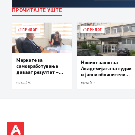
ПРОЧИТАЈТЕ УШТЕ
ПРИЛОГ
ПРИЛОГ
Мерките за
Новиот закон за
самовработување
Академијата за судии
даваат резултат –
и јавни обвинители
невработеноста на
наскоро во
пред 3 ч.
пред 9 ч.
историски најниско
Собранието
ниво од 11,3%