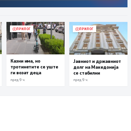
ПРИЛОГ
ПРИЛОГ
Казни има, но
Јавниот и државниот
тротинетите се уште
долг на Македонија
ги возат деца
се стабилни
пред 9 ч.
пред 9 ч.