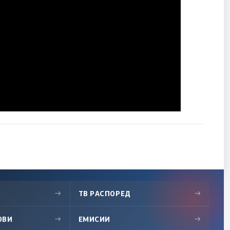
→
ТВ РАСПОРЕД
→
ОВИ
→
ЕМИСИИ
→