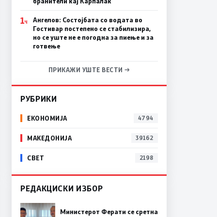
бранители кај Карпалак
1
Ангелов: Состојбата со водата во
Ч
Гостивар постепено се стабилизира,
но се уште не е погодна за пиење и за
готвење
ПРИКАЖИ УШТЕ ВЕСТИ →
РУБРИКИ
ЕКОНОМИЈА
4794
МАКЕДОНИЈА
39162
СВЕТ
2198
РЕДАКЦИСКИ ИЗБОР
Министерот Ферати се сретна