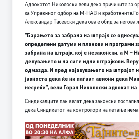
Адвокатот Николоски вели дека причините за ор
за Управниот одбор на М-НАВ и вработените.Го
Александар Тасевски дека ова е обид за негова 
“Барањето за забрана на штрајк се однесува
определени датуми и планови и програми з
забрана на штрајк, кој е незаконски, а М –
делувањето и на сите идни штрајкови.
Веру
одмазда. И пред најавувањето на штрајот 
јавноста дека ќе ни паѓаат авиони дека Ма
несреќи”, вели Горан Николоски адвокат на 
Синдикалците пак велат дека законски постапиле
дека Синдикатот на контролори на летање нема