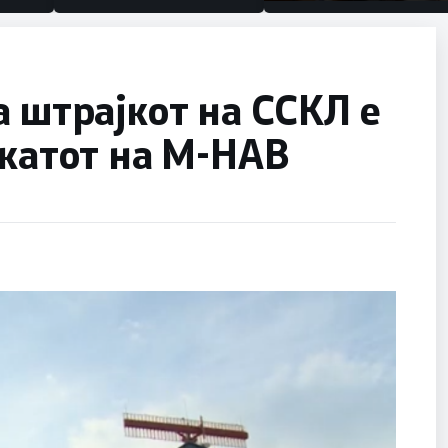
половина тунел во слепа
улица, сега имаме цели
а штрајкот на ССКЛ е
окатот на М-НАВ