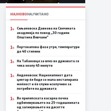
првачиња помалку
на
НАЈНОВО
НАЈЧИТАНО
1
Сиљановска Давкова на Свечената
Ч
академија по повод „30 години
Општина Вевчани“
1
Портокалова фаза утре, температури
Ч
до 40 степени
1
На Табановце за влез во државата се
Ч
чека околу 45 минути
1
Андоновски: Националниот дата
Ч
центар ќе биде со мала инсталирана
моќност и ќе служи исклучиво за
потребите на државата
1
Во прилепската касарна почна
Ч
одбележувањето на 25-годишнината
од загинувањето на десетте