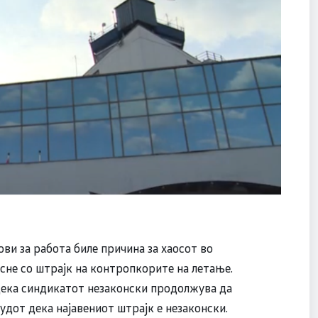
ви за работа биле причина за хаосот во
сне со штрајк на контропкорите на летање.
дека синдикатот незаконски продолжува да
судот дека најавениот штрајк е незаконски.