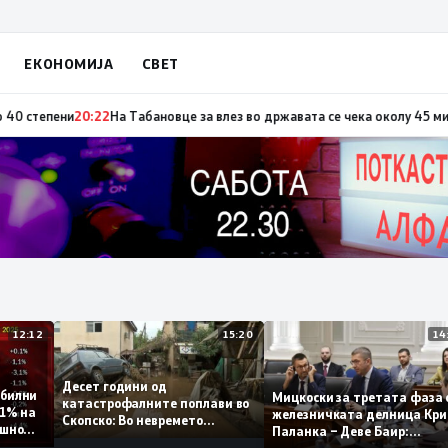
ЕКОНОМИЈА
СВЕТ
по повод „30 години Општина Вевчани“
20:23
Портокалова фаза утре, те
12:12
15:20
Десет години од
 стабилни
Мицкоски за третата ф
катастрофалните поплави во
о 0,1% на
железничката делница 
Скопско: Во невремето
годишно
Паланка – Деве Баир:
загинаа 22 лица
Проектот нема да заврш