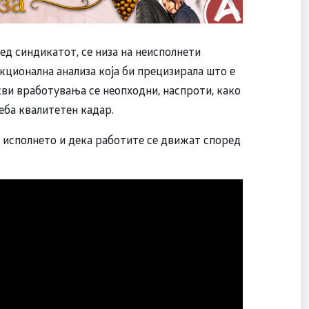
ед синдикатот, се низа на неисполнети
ционална анализа која би прецизирала што е
кви вработувања се неопходни, наспроти, како
еба квалитетен кадар.
 исполнето и дека работите се движат според