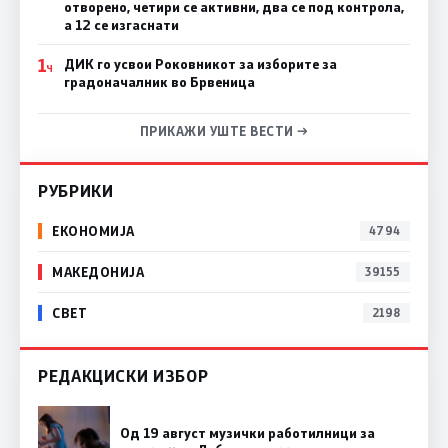
отворено, четири се активни, два се под контрола,
а 12 се изгаснати
1
ДИК го усвои Роковникот за изборите за
Ч
градоначалник во Брвеница
ПРИКАЖИ УШТЕ ВЕСТИ →
РУБРИКИ
ЕКОНОМИЈА
4794
МАКЕДОНИЈА
39155
СВЕТ
2198
РЕДАКЦИСКИ ИЗБОР
Од 19 август музички работилници за