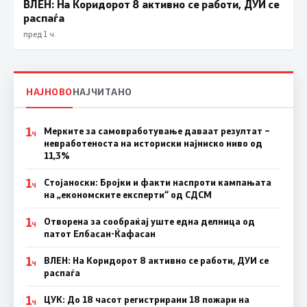
ВЛЕН: На Коридорот 8 активно се работи, ДУИ се
распаѓа
пред 1 ч.
НАЈНОВО
НАЈЧИТАНО
1
Мерките за самовработување даваат резултат –
Ч
невработеноста на историски најниско ниво од
11,3%
1
Стојаноски: Бројки и факти наспроти кампањата
Ч
на „економските експерти“ од СДСM
1
Отворена за сообраќај уште една делница од
Ч
патот Елбасан-Ќафасан
1
ВЛЕН: На Коридорот 8 активно се работи, ДУИ се
Ч
распаѓа
1
ЦУК: До 18 часот регистрирани 18 пожари на
Ч