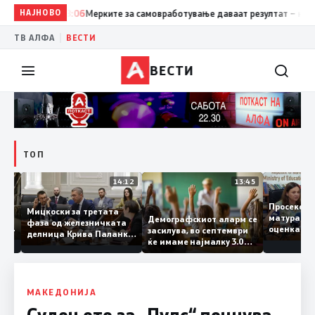
НАЈНОВО
18:06
Мерките за самовработување даваат резултат – невработ
|
ТВ АЛФА
ВЕСТИ
ВЕСТИ
ТОП
15:20
14:12
13:45
Просек
Мицкоски за третата
матура 
Демографскиот аларм се
фаза од железничката
о: Во
оценка 
засилува, во септември
делница Крива Паланка
 22
ќе имаме најмалку 3.000
– Деве Баир: Проектот
првачиња помалку
нема да заврши на
половина тунел во слепа
улица, сега имаме
целина
МАКЕДОНИЈА
Судењето за „Пулс“ почнува