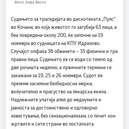
Фото: Алфа Вести
Судењето за трагедијата во дискотеката „Пулс“
во Кочани, во која животот го загубија 63 лица, а
беа повредени околу 200, ќе започне на 19
ноември во судницата на КПУ Идризово.
Случајот опфаќа 38 обвинети – 35 физички и три
правни лица. Судењето ќе се води со темпо од
две рочишта неделно, а првичните термини се
закажани за 19, 25 и 26 ноември. Судот ќе
преземе засилени безбедносни мерки,
вклучително и присуство на лекарска екипа.
Надлежните упатија апел до медиумите и
јавноста за достоинствено и одговорно
известување, без сензационализам, со почит кон
жртвите и сите страни во постапката.