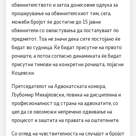
обвинителството и затоа донесовме одлука за
проширување на обвинителскиот тим, сега,
можеби бројот ќе достигне до 15 јавни
обвинители со овластувања да постапуваат по
предметот. Тоа не значи дека сите постојано ќе
бидат во судница. Ќе бидат присутни на првото
рочиште, а потоа согласно динамиката ќе бидат
присутни тимови на конкретни рочишта, појасни
Коцевски.
Претседателот на Адвокатската комора,
Љубомир Михајловски, повика на дисциплина и
професионалност од страна на адвокатите, со
цел да се овозможи непречено одвивање на
процесот и заштита на правата на оштетените.
Со оглед на чувствителноста на случајот и бројот