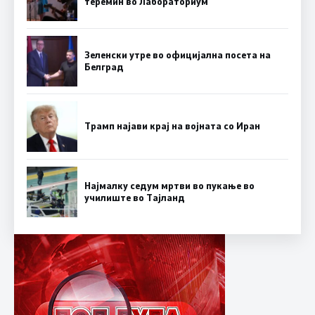
теремин во Лабораториум
Зеленски утре во официјална посета на
Белград
Трамп најави крај на војната со Иран
Најмалку седум мртви во пукање во
училиште во Тајланд