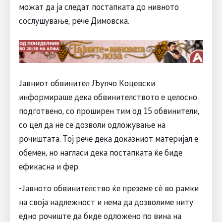
можат да ја следат постапката до нивното
сослушување, рече Димовска.
Јавниот обвинител Љупчо Коцевски
информираше дека обвинителството е целосно
подготвено, со проширен тим од 15 обвинители,
со цел да не се дозволи одложување на
рочиштата. Тој рече дека доказниот материјал е
обемен, но нагласи дека постапката ќе биде
ефикасна и фер.
-Јавното обвинителство ќе преземе сѐ во рамки
на своја надлежност и нема да дозволиме ниту
едно рочиште да биде одложено по вина на