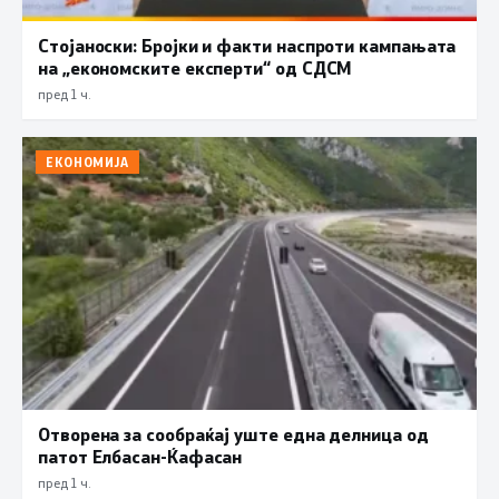
Стојаноски: Бројки и факти наспроти кампањата
на „економските експерти“ од СДСM
пред 1 ч.
ЕКОНОМИЈА
Отворена за сообраќај уште една делница од
патот Елбасан-Ќафасан
пред 1 ч.