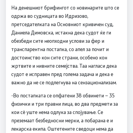
На денешниот брифингот со новинарите што се
одржа во судницата во Идризово,
претседателката на Основниот кривичен суд,
Даниела Димовска, истакна дека судот ќе ги
обезбеди сите неопходни услови за фер и
транспарентна постапка, со апел за почит и
достоинство кон сите страни, особено кон
жртвите и нивните семејства. Таа нагласи дека
судот е исправен пред голема задача и дека е
важно да не се подлегнува на сензационализам.
-Во постапката се опфатени 38 обвинети – 35
физички и три правни лица, во два предмети за
кои сè уште нема одлука за спојување. Се
преземаат безбедносни мерки, а побарана е и
лекарска екипа. Оштетените сведоци нема да