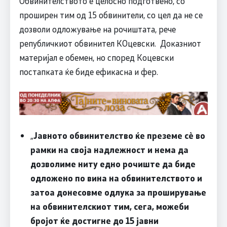
Обвинителството е целосно подготвено, со
проширен тим од 15 обвинители, со цел да не се
дозволи одложување на рочиштата, рече
републичкиот обвинител КОцевски. Доказниот
материјал е обемен, но според Коцевски
постапката ќе биде ефикасна и фер.
„
Јавното обвинителство ќе преземе сѐ во
рамки на своја надлежност и нема да
дозволиме ниту едно рочиште да биде
одложено по вина на обвинителството и
затоа донесовме одлука за проширување
на обвинителскиот тим, сега, можеби
бројот ќе достигне до 15 јавни