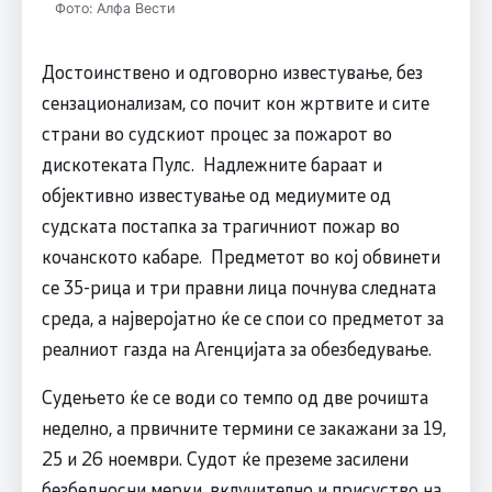
Фото: Алфа Вести
Достоинствено и одговорно известување, без
сензационализам, со почит кон жртвите и сите
страни во судскиот процес за пожарот во
дискотеката Пулс. Надлежните бараат и
објективно известување од медиумите од
судската постапка за трагичниот пожар во
кочанското кабаре. Предметот во кој обвинети
се 35-рица и три правни лица почнува следната
среда, а најверојатно ќе се спои со предметот за
реалниот газда на Агенцијата за обезбедување.
Судењето ќе се води со темпо од две рочишта
неделно, а првичните термини се закажани за 19,
25 и 26 ноември. Судот ќе преземе засилени
безбедносни мерки, вклучително и присуство на