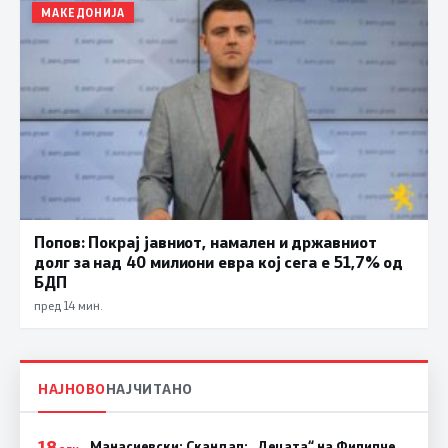
МАКЕДОНИЈА
Попов: Покрај јавниот, намален и државниот
долг за над 40 милиони евра кој сега е 51,7% од
БДП
пред 14 мин.
НАЈНОВО
НАЈЧИТАНО
18
Манасиевски: Скандал: „Децата“ на Филипче