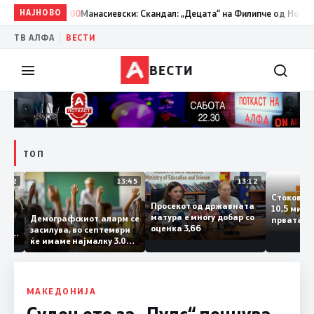
НАЈНОВО
13:00
Манасиевски: Скандал: „Децата“ на Филипче од Ново Село, 
|
ТВ АЛФА
ВЕСТИ
ВЕСТИ
ТОП
14:12
13:45
13:12
Стоков
Просекот од државната
10,5 м
тата
матура е многу добар со
Демографскиот аларм се
првата
чката
оценка 3,66
засилува, во септември
година
аланка
ќе имаме најмалку 3.000
го зго
ектот
првачиња помалку
на
о слепа
е
МАКЕДОНИЈА
Судењето за „Пулс“ почнува