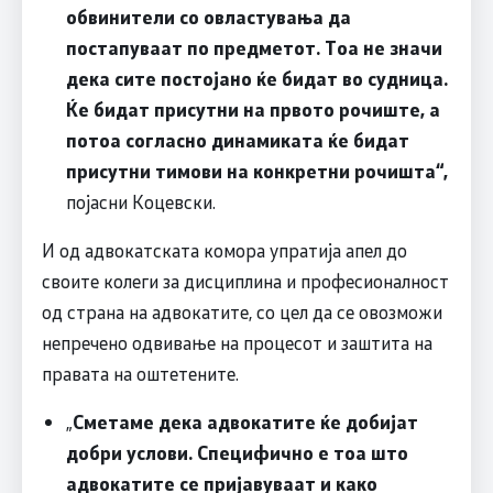
обвинители со овластувања да
постапуваат по предметот. Тоа не значи
дека сите постојано ќе бидат во судница.
Ќе бидат присутни на првото рочиште, а
потоа согласно динамиката ќе бидат
присутни тимови на конкретни рочишта“,
појасни Коцевски.
И од адвокатската комора упратија апел до
своите колеги за дисциплина и професионалност
од страна на адвокатите, со цел да се овозможи
непречено одвивање на процесот и заштита на
правата на оштетените.
„
Сметаме дека адвокатите ќе добијат
добри услови. Специфично е тоа што
адвокатите се пријавуваат и како