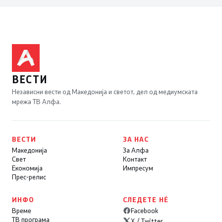
ВЕСТИ
Независни вести од Македонија и светот, дел од медиумската
мрежа ТВ Алфа.
ВЕСТИ
ЗА НАС
Македонија
За Алфа
Свет
Контакт
Економија
Импресум
Прес-релис
ИНФО
СЛЕДЕТЕ НÉ
Време
Facebook
ТВ програма
X / Twitter