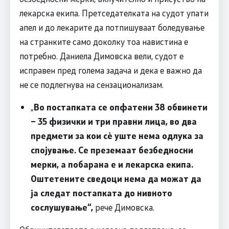
лекарска екипа. Претседателката на судот упати
апел и до лекарите да потпишуваат боледување
на странките само доколку тоа навистина е
потребно. Даниела Димовска вели, судот е
исправен пред голема задача и дека е важно да
не се подлегнува на сензационализам.
„
Во постапката се опфатени 38 обвинети
– 35 физички и три правни лица, во два
предмети за кои сè уште нема одлука за
спојување. Се преземаат безбедносни
мерки, а побарана е и лекарска екипа.
Оштетените сведоци нема да можат да
ја следат постапката до нивното
сослушување“,
рече Димовска.