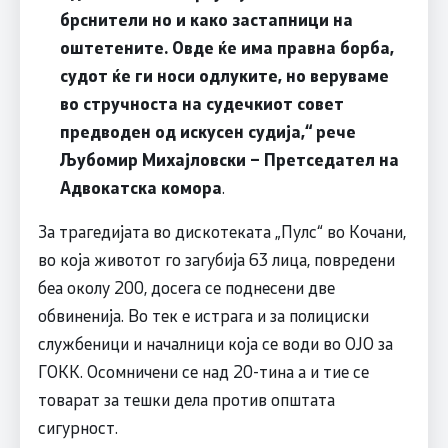
брснители но и како застапници на
оштетените. Овде ќе има правна борба,
судот ќе ги носи одлуките, но веруваме
во стручноста на судечкиот совет
предводен од искусен судија,“ рече
Љубомир Михајловски – Претседател на
Адвокатска комора
.
За трагедијата во дискотеката „Пулс“ во Кочани,
во која животот го загубија 63 лица, повредени
беа околу 200, досега се поднесени две
обвиненија. Во тек e истрага и за полициски
службеници и началници која се води во ОЈО за
ГОКК. Осомничени се над 20-тина а и тие се
товарат за тешки дела против општата
сигурност.