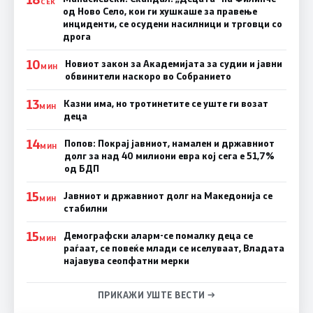
СЕК
од Ново Село, кои ги хушкаше за правење
инциденти, се осудени насилници и трговци со
дрога
10
Новиот закон за Академијата за судии и јавни
МИН
обвинители наскоро во Собранието
13
Казни има, но тротинетите се уште ги возат
МИН
деца
14
Попов: Покрај јавниот, намален и државниот
МИН
долг за над 40 милиони евра кој сега е 51,7%
од БДП
15
Јавниот и државниот долг на Македонија се
МИН
стабилни
15
Демографски аларм-се помалку деца се
МИН
раѓаат, се повеќе млади се иселуваат, Владата
најавува сеопфатни мерки
ПРИКАЖИ УШТЕ ВЕСТИ →