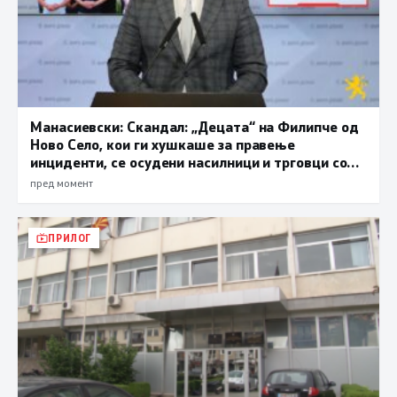
Манасиевски: Скандал: „Децата“ на Филипче од
Ново Село, кои ги хушкаше за правење
инциденти, се осудени насилници и трговци со
дрога
пред момент
ПРИЛОГ