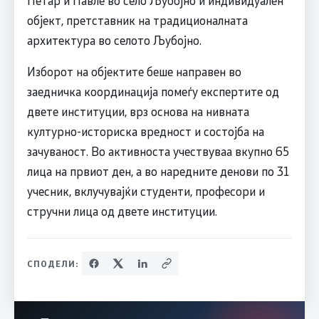
објект, претставник на традиционалната
архитектура во селото Љубојно.
Изборот на објектите беше направен во
заедничка координација помеѓу експертите од
двете институции, врз основа на нивната
културно-историска вредност и состојба на
зачуваност. Во активноста учествуваа вкупно 65
лица на првиот ден, а во наредните денови по 31
учесник, вклучувајќи студенти, професори и
стручни лица од двете институции.
СПОДЕЛИ: