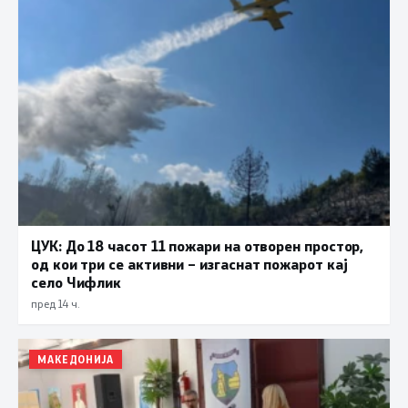
ЦУК: До 18 часот 11 пожари на отворен простор,
од кои три се активни – изгаснат пожарот кај
село Чифлик
пред 14 ч.
МАКЕДОНИЈА