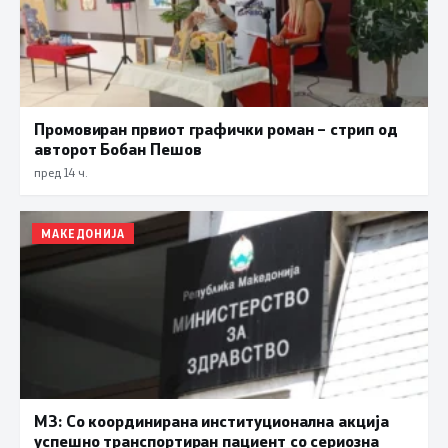
Промовиран првиот графички роман – стрип од
авторот Бобан Пешов
пред 14 ч.
МАКЕДОНИЈА
МЗ: Со координирана институционална акција
успешно транспортиран пациент со сериозна