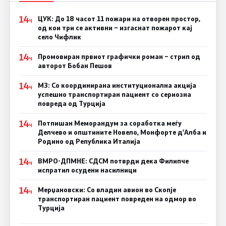
14
ЦУК: До 18 часот 11 пожари на отворен простор,
Ч
од кои три се активни – изгаснат пожарот кај
село Чифлик
14
Промовиран првиот графички роман – стрип од
Ч
авторот Бобан Пешов
14
МЗ: Со координирана институционална акција
Ч
успешно транспортиран пациент со сериозна
повреда од Турција
14
Потпишан Меморандум за соработка меѓу
Ч
Делчево и општините Новело, Монфорте д’Алба и
Родино од Република Италија
14
ВМРО-ДПМНЕ: СДСM потврди дека Филипче
Ч
испратил осудени насилници
14
Мерџановски: Со владин авион во Скопје
Ч
транспортиран пациент повреден на одмор во
Турција