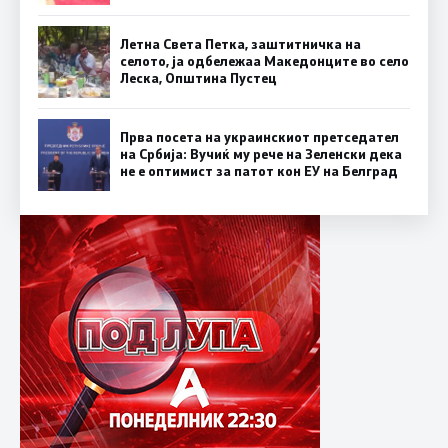
Летна Света Петка, заштитничка на
селото, ја одбележаа Македонците во село
Леска, Општина Пустец
Прва посета на украинскиот претседател
на Србија: Вучиќ му рече на Зеленски дека
не е оптимист за патот кон ЕУ на Белград