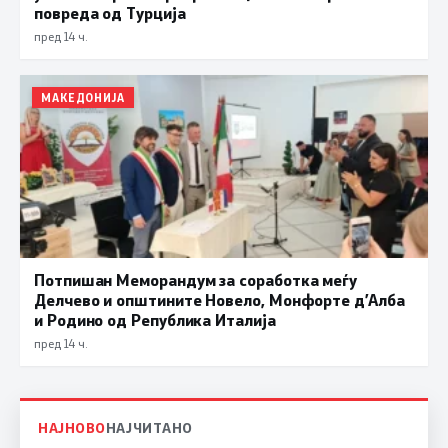
повреда од Турција
пред 14 ч.
МАКЕДОНИЈА
Потпишан Меморандум за соработка меѓу
Делчево и општините Новело, Монфорте д’Алба
и Родино од Република Италија
пред 14 ч.
НАЈНОВО
НАЈЧИТАНО