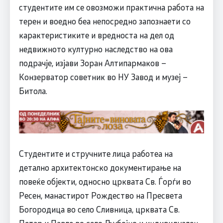
студентите им се овозможи практична работа на
терен и воедно беа непосредно запознаети со
карактеристиките и вредноста на дел од
недвижното културно наследство на ова
подрачје, изјави Зоран Алтипармаков –
Конзерватор советник во НУ Завод и музеј –
Битола.
Студентите и стручните лица работеа на
детално архитектонско документирање на
повеќе објекти, односно црквата Св. Ѓорѓи во
Ресен, манастирот Рождество на Пресвета
Богородица во село Сливница, црквата Св.
Петар и Павле во село Љубојно и индивидуален