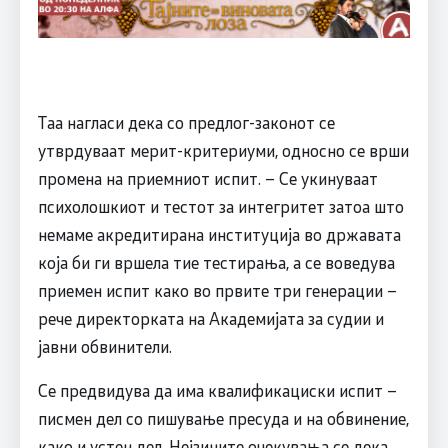
Таа нагласи дека со предлог-законот се
утврдуваат мерит-критериуми, односно се врши
промена на приемниот испит. – Се укинуваат
психолошкиот и тестот за интегритет затоа што
немаме акредитирана институција во државата
која би ги вршела тие тестирања, а се воведува
приемен испит како во првите три генерации –
рече директорката на Академијата за судии и
јавни обвинители.
Се предвидува да има квалификациски испит –
писмен дел со пишување пресуда и на обвинение,
како и устен дел. Нејзините очекувања се дека