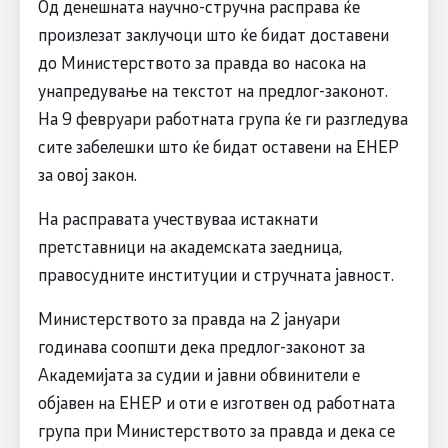
Од денешната научно-стручна расправа ќе
произлезат заклучоци што ќе бидат доставени
до Министерството за правда во насока на
унапредување на текстот на предлог-законот.
На 9 февруари работната група ќе ги разгледува
сите забелешки што ќе бидат оставени на ЕНЕР
за овој закон.
На расправата учествуваа истакнати
претставници на академската заедница,
правосудните институции и стручната јавност.
Министерството за правда на 2 јануари
годинава соопшти дека предлог-законот за
Академијата за судии и јавни обвинители e
објавен на ЕНЕР и оти е изготвен од работната
група при Министерството за правда и дека се