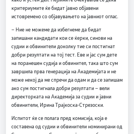
критериумите ќе бидат јавно објавени
истовремено со објавувањето на јавниот оглас.
– Ние не можеме да избегнеме да бидат
запишани кандидати кои се ќерки, синови на
судии и обвинители доколку тие си постигнат
добри резултати на тој тест. Еве и јас сум дете
на поранешен судија и обвинител, така што сум
завршила прва генерација на Академијата и не
може некој да ме спречи да одам и да се запишам
ако сум постигнала добри резултати – вели
директорката на Академија за судии и јавни
обвинители, Ирина Трајкоска-Стрезоски.
Испитот ќе се полага пред комисија, која е
составена од судии и обвинители номинирани од