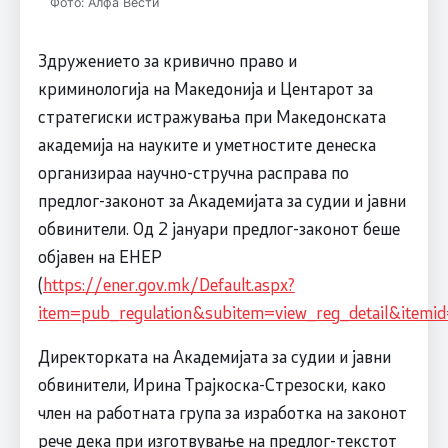
Фото: Алфа Вести
Здружението за кривично право и
криминологија на Македонија и Центарот за
стратегиски истражувања при Македонската
академија на науките и уметностите денеска
организираа научно-стручна расправа по
предлог-законот за Академијата за судии и јавни
обвинители. Од 2 јануари предлог-законот беше
објавен на ЕНЕР
(
https://ener.gov.mk/Default.aspx?
item=pub_regulation&subitem=view_reg_detail&itemi
Директорката на Академијата за судии и јавни
обвинители, Ирина Трајкоска-Стрезоски, како
член на работната група за изработка на законот
рече дека при изготвување на предлог-текстот