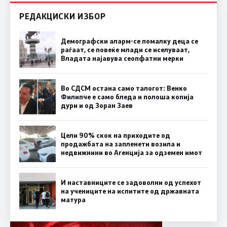
РЕДАКЦИСКИ ИЗБОР
Демографски аларм-се помалку деца се
раѓаат, се повеќе млади се иселуваат,
Владата најавува сеопфатни мерки
Во СДСМ остана само талогот: Венко
Филипче е само бледа и полоша копија
дури и од Зоран Заев
Цели 90% скок на приходите од
продажбата на запленети возила и
недвижнини во Агенција за одземен имот
И наставниците се задоволни од успехот
на учениците на испитите од државната
матура