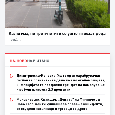
Казни има, но тротинетите се уште ги возат деца
пред 1 ч.
НАЈНОВО
НАЈЧИТАНО
1
Димитриеска-Кочоска: Уште еден охрабрувачки
Ч
сигнал за позитивните движења во економомијата,
инфлацијата го продолжи трендот на намалување
и во јули изнесува 2,3 проценти
1
Манасиевски: Скандал: „Децата“ на Филипче од
Ч
Ново Село, кои ги хушкаше за правење инциденти,
се осудени насилници и трговци со дрога