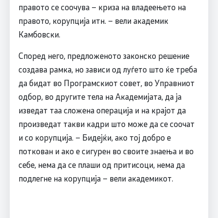
правото се соочува – криза на владеењето на
правото, корупција итн. – вели академик
Камбовски.
Според него, предложеното законско решение
создава рамка, но зависи од луѓето што ќе треба
да бидат во Програмскиот совет, во Управниот
одбор, во другите тела на Академијата, да ја
изведат таа сложена операција и на крајот да
произведат такви кадри што може да се соочат
и со корупција. – Бидејќи, ако тој добро е
поткован и ако е сигурен во своите знаења и во
себе, нема да се плаши од притисоци, нема да
подлегне на корупција – вели академикот.