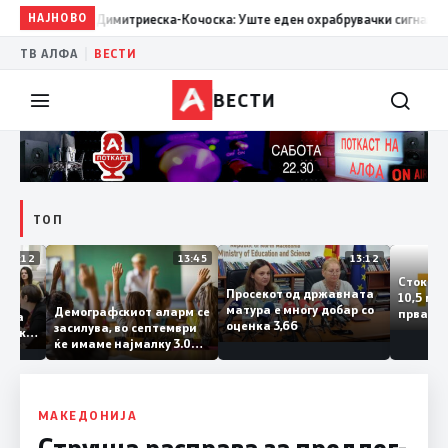
13:03
НАЈНОВО
Димитриеска-Кочоска: Уште еден охрабрувачки сигнал за позит
|
ТВ АЛФА
ВЕСТИ
ВЕСТИ
ТОП
14:12
13:45
13:12
Сто
Просекот од државната
10,
ретата
матура е многу добар со
Демографскиот аларм се
прв
ничката
оценка 3,66
засилува, во септември
год
а Паланка
ќе имаме најмалку 3.000
го з
роектот
првачиња помалку
и на
 во слепа
аме
МАКЕДОНИЈА
Стручна расправа за предлог-