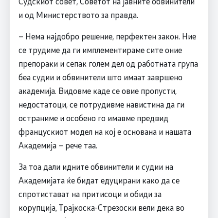
Судскиот совет, Советот на јавните обвинители
и од Министерството за правда.
– Нема најдобро решение, перфектен закон. Ние
се трудиме да ги имплементираме сите оние
препораки и сепак голем дел од работната група
беа судии и обвинители што имаат завршено
академија. Видовме каде се овие пропусти,
недостатоци, се потрудивме навистина да ги
остраниме и особено го имавме предвид
францускиот модел на кој е основана и нашата
Академија – рече таа.
За тоа дали идните обвинители и судии на
Академијата ќе бидат едуцирани како да се
спротистават на притисоци и обиди за
корупција, Трајкоска-Стрезоски вели дека во