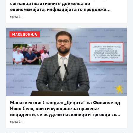
сигнал за позитивните движења во
економомијата, инфлацијата го продолжи
трендот на намалување и во јули изнесува 2,3
пред 1 ч.
проценти
МАКЕДОНИЈА
Манасиевски: Скандал: „Децата“ на Филипче од
Ново Село, кои ги хушкаше за правење
инциденти, се осудени насилници и трговци со
дрога
пред 1 ч.