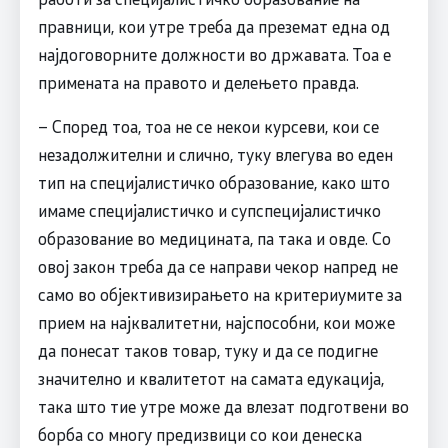
правници, кои утре треба да преземат една од
најдоговорните должности во државата. Тоа е
примената на правото и делењето правда.
– Според тоа, тоа не се некои курсеви, кои се
незадолжителни и слично, туку влегува во еден
тип на специјалистичко образование, како што
имаме специјалистичко и супспецијалистичко
образование во медицината, па така и овде. Со
овој закон треба да се направи чекор напред не
само во објективизирањето на критериумите за
прием на најквалитетни, најспособни, кои може
да понесат таков товар, туку и да се подигне
значително и квалитетот на самата едукација,
така што тие утре може да влезат подготвени во
борба со многу предизвици со кои денеска