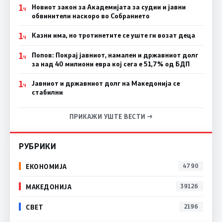
1
Новиот закон за Академијата за судии и јавни
Ч
обвинители наскоро во Собранието
1
Казни има, но тротинетите се уште ги возат деца
Ч
1
Попов: Покрај јавниот, намален и државниот долг
Ч
за над 40 милиони евра кој сега е 51,7% од БДП
1
Јавниот и државниот долг на Македонија се
Ч
стабилни
ПРИКАЖИ УШТЕ ВЕСТИ →
РУБРИКИ
ЕКОНОМИЈА
4790
МАКЕДОНИЈА
39126
СВЕТ
2196