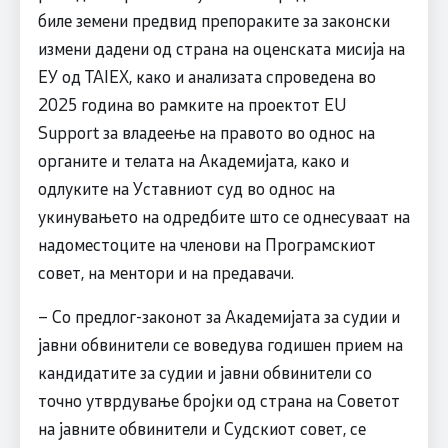
биле земени предвид препораките за законски
измени дадени од страна на оценската мисија на
ЕУ од TAIEX, како и анализата спроведена во
2025 година во рамките на проектот EU
Support за владеење на правото во однос на
органите и телата на Академијата, како и
одлуките на Уставниот суд во однос на
укинувањето на одредбите што се однесуваат на
надоместоците на членови на Програмскиот
совет, на ментори и на предавачи.
– Со предлог-законот за Академијата за судии и
јавни обвинители се воведува годишен прием на
кандидатите за судии и јавни обвинители со
точно утврдување бројки од страна на Советот
на јавните обвинители и Судскиот совет, се