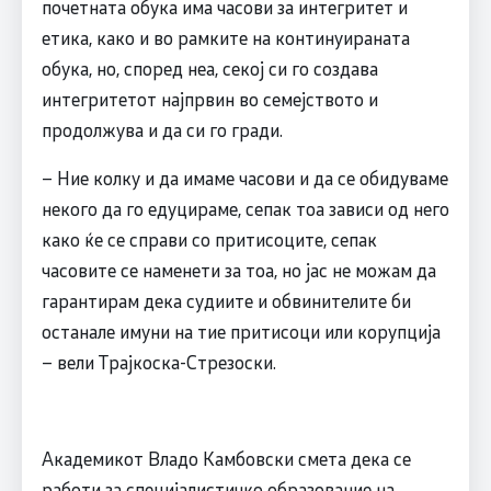
почетната обука има часови за интегритет и
етика, како и во рамките на континуираната
обука, но, според неа, секој си го создава
интегритетот најпрвин во семејството и
продолжува и да си го гради.
– Ние колку и да имаме часови и да се обидуваме
некого да го едуцираме, сепак тоа зависи од него
како ќе се справи со притисоците, сепак
часовите се наменети за тоа, но јас не можам да
гарантирам дека судиите и обвинителите би
останале имуни на тие притисоци или корупција
– вели Трајкоска-Стрезоски.
Академикот Владо Камбовски смета дека се
работи за специјалистичко образование на