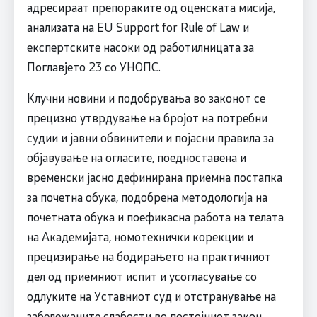
адресираат препораките од оценската мисија,
анализата на EU Support for Rule of Law и
експертските насоки од работилницата за
Поглавјето 23 со УНОПС.
Клучни новини и подобрувања во законот се
прецизно утврдување на бројот на потребни
судии и јавни обвинители и појасни правила за
објавување на огласите, поедноставена и
временски јасно дефинирана приемна постапка
за почетна обука, подобрена методологија на
почетната обука и поефикасна работа на телата
на Академијата, номотехнички корекции и
прецизирање на бодирањето на практичниот
дел од приемниот испит и усогласување со
одлуките на Уставниот суд и отстранување на
забележаните слабости во постојниот закон.