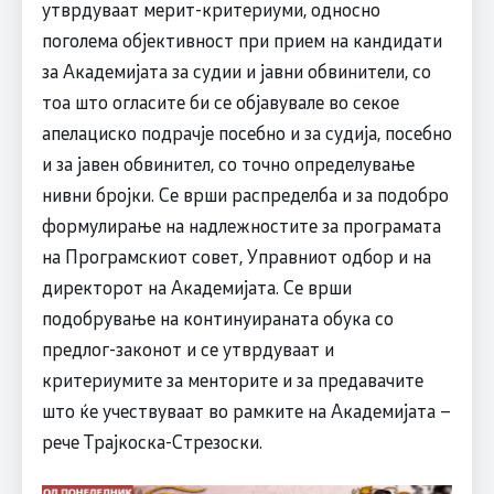
утврдуваат мерит-критериуми, односно
поголема објективност при прием на кандидати
за Академијата за судии и јавни обвинители, со
тоа што огласите би се објавувале во секое
апелациско подрачје посебно и за судија, посебно
и за јавен обвинител, со точно определување
нивни бројки. Се врши распределба и за подобро
формулирање на надлежностите за програмата
на Програмскиот совет, Управниот одбор и на
директорот на Академијата. Се врши
подобрување на континуираната обука со
предлог-законот и се утврдуваат и
критериумите за менторите и за предавачите
што ќе учествуваат во рамките на Академијата –
рече Трајкоска-Стрезоски.