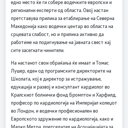
едно место ќе ги собере водечките европски и
регионални експерти од областа. Овој настан
претставува прилика за етаблирање на Северна
Македонија како водечки центар во областа на
срцевата слабост, но и прилика активно да
работиме на подигнување на јавната свест кај
сите засегнати чинители.
На настанот свои обраќања ќе имаат и Томас
Лушер, еден од програмските директорите на
Школата, кој е директор за истражување,
едукација и развој и консултант кардиолог во
Кралскиот болнички фонд Бромптон и Харфилд,
професор по кардиологија на Империјал колеџот
во Лондон, и водечки професионален во
Европското здружение по кардиологија, како и
Марко Метра, претседател на Асоцијацијата за