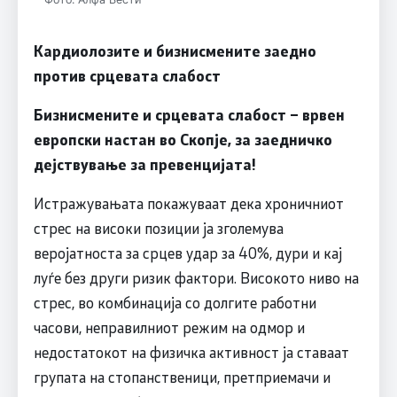
Кардиолозите и бизнисмените заедно
против срцевата слабост
Бизнисмените и срцевата слабост – врвен
европски настан во Скопје, за заедничко
дејствување за превенцијата!
Истражувањата покажуваат дека хроничниот
стрес на високи позиции ја зголемува
веројатноста за срцев удар за 40%, дури и кај
луѓе без други ризик фактори. Високото ниво на
стрес, во комбинација со долгите работни
часови, неправилниот режим на одмор и
недостатокот на физичка активност ја ставаат
групата на стопанственици, претприемачи и