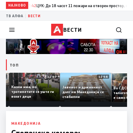
НАЈНОВО
17:42
ЦУК: До 18 часот 11 пожари на отворен простор, од кои т
|
ТВ АЛФА
ВЕСТИ
ВЕСТИ
ТОП
12:50
12:47
12:46
Казни има, но
Јавниот и државниот
Во СДС
дии и
тротинетите се уште ги
долг на Македонија се
талогот
возат деца
стабилни
е само 
ието
копија 
Заев
МАКЕДОНИЈА
Стопанска комора: