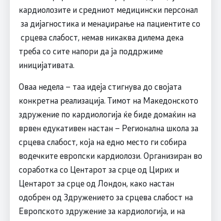
кардиолозите и средниот медицински персонал
за дијагностика и менаџирање на пациентите со
срцева слабост, немав никаква дилема дека
треба со сите напори да ја поддржиме
иницијативата.
Оваа недела – таа идеја стигнува до својата
конкретна реализација. Тимот на Македонското
здружение по кардиологија ќе биде домаќин на
врвен едукативен настан – Регионална школа за
срцева слабост, која на едно место ги собира
водечките европски кардиолози. Организиран во
соработка со Центарот за срце од Цирих и
Центарот за срце од Лондон, како настан
одобрен од Здружението за срцева слабост на
Европското здружение за кардиологија, и на