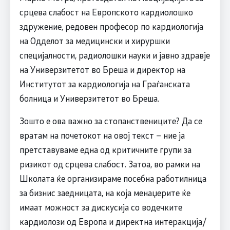
срцева слабост на Европското кардиолошко
здружение, редовен професор по кардиологија
на Одделот за медицински и хируршки
специјалности, радиолошки науки и јавно здравје
на Универзитетот во Бреша и директор на
Институтот за кардиологија на Граѓанската
болница и Универзитетот во Бреша.
Зошто е ова важно за стопанствениците? Да се
вратам на почетокот на овој текст – ние ја
претставуваме една од критичните групи за
ризикот од срцева слабост. Затоа, во рамки на
Школата ќе организираме посебна работилница
за бизнис заедницата, на која менаџерите ќе
имаат можност за дискусија со водечките
кардиолози од Европа и директна интеракција/