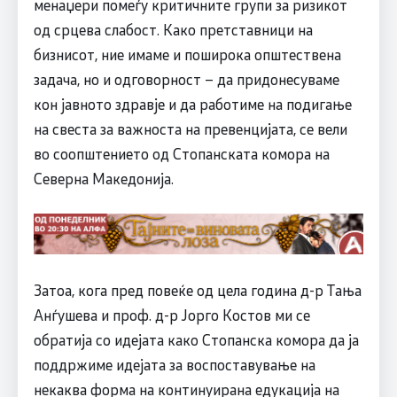
менаџери помеѓу критичните групи за ризикот
од срцева слабост. Како претставници на
бизнисот, ние имаме и поширока општествена
задача, но и одговорност – да придонесуваме
кон јавното здравје и да работиме на подигање
на свеста за важноста на превенцијата, се вели
во соопштението од Стопанската комора на
Северна Македонија.
Затоа, кога пред повеќе од цела година д-р Тања
Анѓушева и проф. д-р Јорго Костов ми се
обратија со идејата како Стопанска комора да ја
поддржиме идејата за воспоставување на
некаква форма на континуирана едукација на