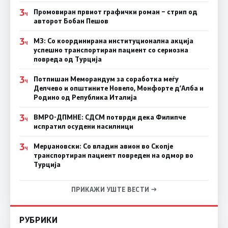
3
Промовиран првиот графички роман – стрип од
Ч
авторот Бобан Пешов
3
МЗ: Со координирана институционална акција
Ч
успешно транспортиран пациент со сериозна
повреда од Турција
3
Потпишан Меморандум за соработка меѓу
Ч
Делчево и општините Новело, Монфорте д’Алба и
Родино од Република Италија
3
ВМРО-ДПМНЕ: СДСM потврди дека Филипче
Ч
испратил осудени насилници
3
Мерџановски: Со владин авион во Скопје
Ч
транспортиран пациент повреден на одмор во
Турција
ПРИКАЖИ УШТЕ ВЕСТИ →
РУБРИКИ