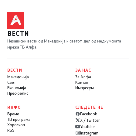
ВЕСТИ
Независни вести од Македонија и светот, дел од медиумската
мрежа ТВ Алфа.
ВЕСТИ
ЗА НАС
Македонија
За Алфа
Свет
Контакт
Економија
Импресум
Прес-релис
ИНФО
СЛЕДЕТЕ НÉ
Време
Facebook
ТВ програма
X / Twitter
Хороскоп
YouTube
RSS
Instagram