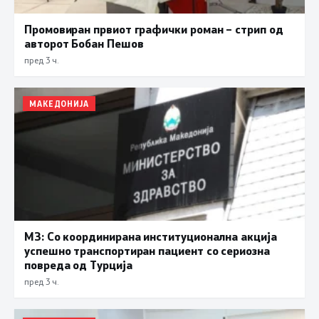
Промовиран првиот графички роман – стрип од
авторот Бобан Пешов
пред 3 ч.
МАКЕДОНИЈА
МЗ: Со координирана институционална акција
успешно транспортиран пациент со сериозна
повреда од Турција
пред 3 ч.