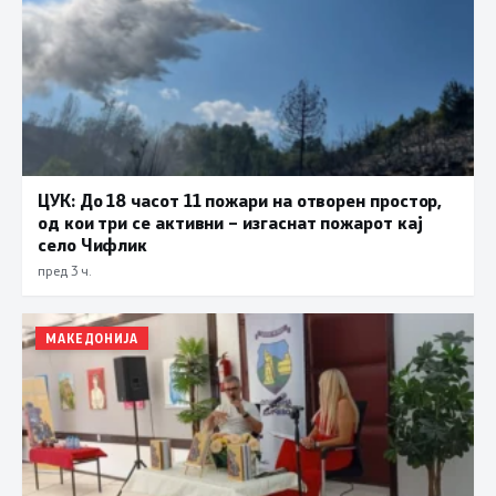
ЦУК: До 18 часот 11 пожари на отворен простор,
од кои три се активни – изгаснат пожарот кај
село Чифлик
пред 3 ч.
МАКЕДОНИЈА