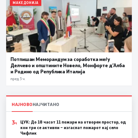
МАКЕДОНИЈА
Потпишан Меморандум за соработка меѓу
Делчево и општините Новело, Монфорте д’Алба
и Родино од Република Италија
пред 3 ч.
НАЈНОВО
НАЈЧИТАНО
3
ЦУК: До 18 часот 11 пожари на отворен простор, од
Ч
кои три се активни – изгаснат пожарот кај село
Чифлик