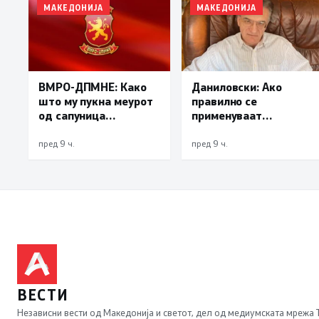
МАКЕДОНИЈА
МАКЕДОНИЈА
Даниловски: Ако
ВМРО-ДПМНЕ: Како
правилно се
што му пукна меурот
применуваат
од сапуница
методите на заштита,
„мигранти за пари“,
може да се
така на талогот на
пред 9 ч.
пред 9 ч.
минимизира ризикот
СДСМ му пука и
од западнонилска
најновата хистерија –
треска
прифаќање на
француски предлог
ВЕСТИ
Независни вести од Македонија и светот, дел од медиумската мрежа