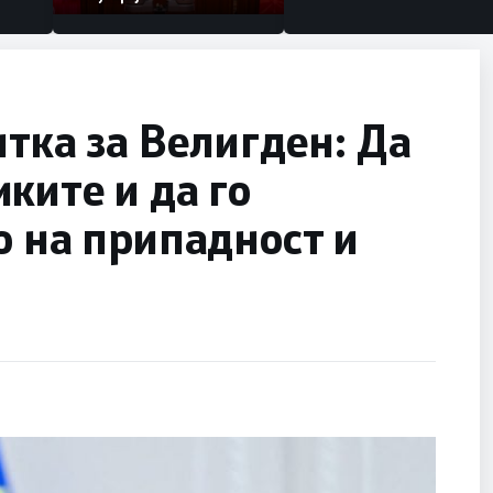
итка за Велигден: Да
ките и да го
о на припадност и