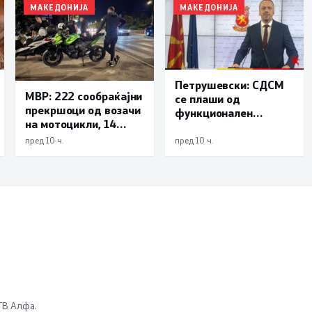
МАКЕДОНИЈА
МАКЕДОНИЈА
Петрушевски: СДСМ
МВР: 222 сообраќајни
се плаши од
прекршоци од возачи
функционален
на мотоцикли, 14
систем, „Безбеден
лишени поради
град“ е доказ дека
пред 10 ч.
пред 10 ч.
безобѕирно возење
институциите
функционираат
 ТВ Алфа.