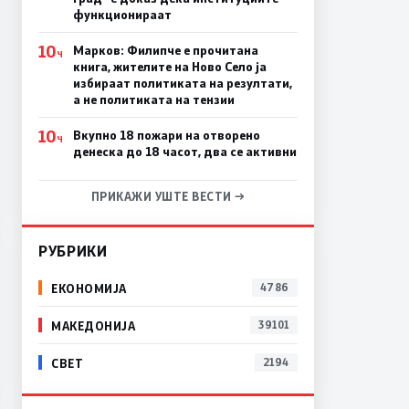
функционираат
10
Марков: Филипче е прочитана
Ч
книга, жителите на Ново Село ја
избираат политиката на резултати,
а не политиката на тензии
10
Вкупно 18 пожари на отворено
Ч
денеска до 18 часот, два се активни
ПРИКАЖИ УШТЕ ВЕСТИ →
РУБРИКИ
ЕКОНОМИЈА
4786
МАКЕДОНИЈА
39101
СВЕТ
2194