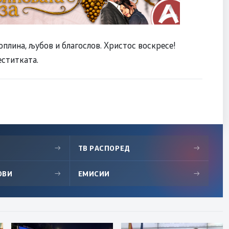
плина, љубов и благослов. Христос воскресе!
еститката.
→
ТВ РАСПОРЕД
→
ОВИ
→
ЕМИСИИ
→