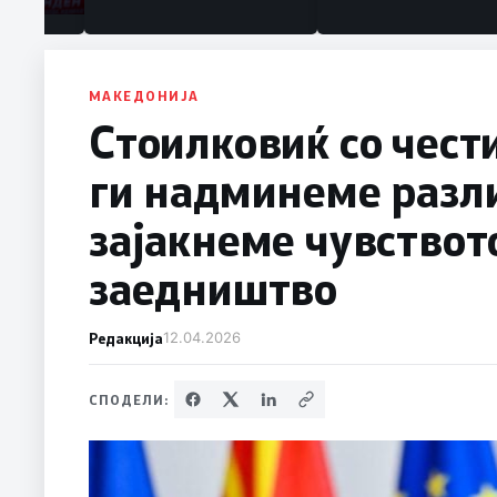
МАКЕДОНИЈА
Стоилковиќ со чест
ги надминеме разли
зајакнеме чувствот
заедништво
Редакција
12.04.2026
СПОДЕЛИ: