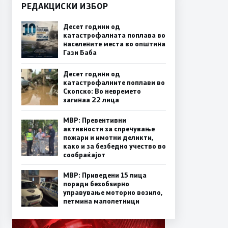
РЕДАКЦИСКИ ИЗБОР
Десет години од
катастрофалната поплава во
населените места во општина
Гази Баба
Десет години од
катастрофалните поплави во
Скопско: Во невремето
загинаа 22 лица
МВР: Превентивни
активности за спречување
пожари и имотни деликти,
како и за безбедно учество во
сообраќајот
МВР: Приведени 15 лица
поради безобѕирно
управување моторно возило,
петмина малолетници