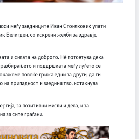
носи меѓу заедниците Иван Стоилковиќ упати
к Велигден, со искрени желби за здравје,
вата и силата на доброто. Нè потсетува дека
 разбирањето и поддршката меѓу луѓето се
покажеме повеќе грижа едни за други, да ги
то на припадност и заедништво, истакнува
ргија, за позитивни мисли и дела, и за
а за сите граѓани.