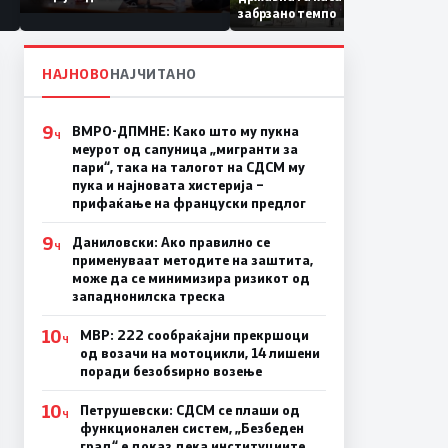
Коридор 8, Македонија
забрзано темпо
станува раскрсница на
Балканот
НАЈНОВО
НАЈЧИТАНО
9
ВМРО-ДПМНЕ: Како што му пукна
Ч
меурот од сапуница „мигранти за
пари“, така на талогот на СДСМ му
пука и најновата хистерија –
прифаќање на француски предлог
9
Даниловски: Ако правилно се
Ч
применуваат методите на заштита,
може да се минимизира ризикот од
западнонилска треска
10
МВР: 222 сообраќајни прекршоци
Ч
од возачи на мотоцикли, 14 лишени
поради безобѕирно возење
10
Петрушевски: СДСМ се плаши од
Ч
функционален систем, „Безбеден
град“ е доказ дека институциите