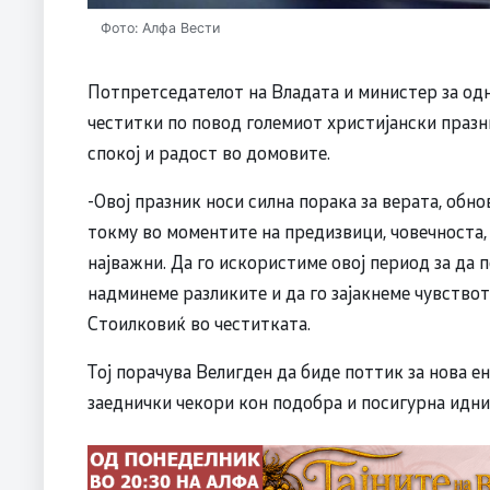
Фото: Алфа Вести
Потпретседателот на Владата и министер за од
честитки по повод големиот христијански празни
спокој и радост во домовите.
-Овој празник носи силна порака за верата, обно
токму во моментите на предизвици, човечноста,
најважни. Да го искористиме овој период за да 
надминеме разликите и да го зајакнеме чувство
Стоилковиќ во честитката.
Тој порачува Велигден да биде поттик за нова ене
заеднички чекори кон подобра и посигурна иднин