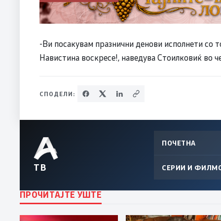
-Ви посакувам празнични денови исполнети со то
Навистина воскресе!, наведува Стоилковиќ во ч
СПОДЕЛИ:
ПОЧЕТНА
ТВ
СЕРИИ И ФИЛМ
ПРОЧИТАЈТЕ УШТЕ