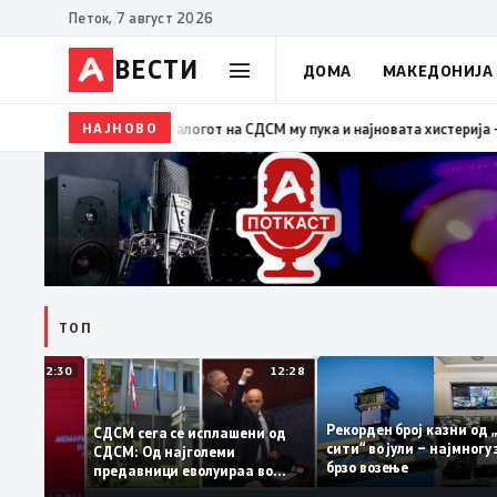
Петок, 7 август 2026
ВЕСТИ
ДОМА
МАКЕДОНИЈА
НАЈНОВО
19:39
ВМРО-ДПМНЕ: Како што му пукна меурот од с
ТОП
12:30
12:28
Рекорден број казни
СДСМ сега се исплашени од
сити“ во јули – најмн
СДСМ: Од најголеми
тоците на
брзо возење
предавници еволуираа во
мантираат
најголеми патриоти